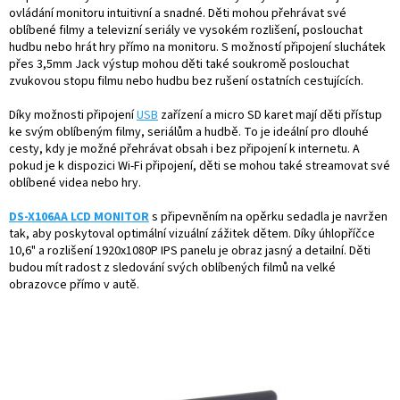
ovládání monitoru intuitivní a snadné. Děti mohou přehrávat své
oblíbené filmy a televizní seriály ve vysokém rozlišení, poslouchat
hudbu nebo hrát hry přímo na monitoru. S možností připojení sluchátek
přes 3,5mm Jack výstup mohou děti také soukromě poslouchat
zvukovou stopu filmu nebo hudbu bez rušení ostatních cestujících.
Díky možnosti připojení
USB
zařízení a micro SD karet mají děti přístup
ke svým oblíbeným filmy, seriálům a hudbě. To je ideální pro dlouhé
cesty, kdy je možné přehrávat obsah i bez připojení k internetu. A
pokud je k dispozici Wi-Fi připojení, děti se mohou také streamovat své
oblíbené videa nebo hry.
DS-X106AA LCD MONITOR
s připevněním na opěrku sedadla je navržen
tak, aby poskytoval optimální vizuální zážitek dětem. Díky úhlopříčce
10,6" a rozlišení 1920x1080P IPS panelu je obraz jasný a detailní. Děti
budou mít radost z sledování svých oblíbených filmů na velké
obrazovce přímo v autě.