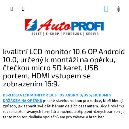
Přejít
NÁKUP
na
obsah
KOŠÍK
kvalitní LCD monitor 10,6 OP Android
10.0, určený k montáži na opěrku,
čtečkou micro SD karet, USB
portem, HDMI vstupem se
zobrazením 16:9.
DS-X106AA LCD MONITOR 10,6" OS ANDROID/USB/SD/HDMI S
DRŽÁKEM NA OPĚRKU
je také skvělou volbou pro rodiče, kteří hledají
způsob, jak zabavit své děti během delších cest autem. Díky širokému
rozsahu přehrávaných formátů a možnosti připojení různých zařízení je
tento monitor ideálním společníkem pro zábavu a hraní her.