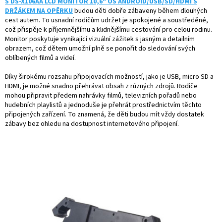
S DS-X106AA LCD MONITOR 10,6" OS ANDROID/USB/SD/HDMI S
DRŽÁKEM NA OPĚRKU
budou děti dobře zábaveny během dlouhých
cest autem. To usnadní rodičům udržet je spokojené a soustředěné,
což přispěje k příjemnějšímu a klidnějšímu cestování pro celou rodinu.
Monitor poskytuje vynikající vizuální zážitek s jasným a detailním
obrazem, což dětem umožní plně se ponořit do sledování svých
oblíbených filmů a videí.
Díky širokému rozsahu připojovacích možností, jako je USB, micro SD a
HDMI, je možné snadno přehrávat obsah z různých zdrojů. Rodiče
mohou připravit předem nahrávky filmů, televizních pořadů nebo
hudebních playlistů a jednoduše je přehrát prostřednictvím těchto
připojených zařízení. To znamená, že děti budou mít vždy dostatek
zábavy bez ohledu na dostupnost internetového připojení.