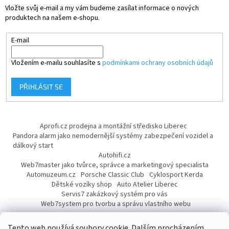
Vložte svůj e-mail a my vám budeme zasílat informace o nových
produktech na našem e-shopu.
E-mail
Vložením e-mailu souhlasíte s
podmínkami ochrany osobních údajů
PŘIHLÁSIT SE
Aprofi.cz prodejna a montážní středisko Liberec
Pandora alarm jako nemodernější systémy zabezpečení vozidel a
dálkový start
Autohifi.cz
Web7master jako tvůrce, správce a marketingový specialista
Automuzeum.cz
Porsche Classic Club
Cyklosport Kerda
Dětské vozíky shop
Auto Atelier Liberec
Servis7 zakázkový systém pro vás
Web7system pro tvorbu a správu vlastního webu
Dárek
Tento web používá soubory cookie. Dalším procházením