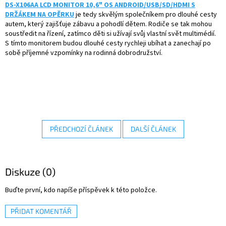
DS-X106AA LCD MONITOR 10,6" OS ANDROID/USB/SD/HDMI S
DRŽÁKEM NA OPĚRKU
je tedy skvělým společníkem pro dlouhé cesty
autem, který zajišťuje zábavu a pohodlí dětem. Rodiče se tak mohou
soustředit na řízení, zatímco děti si užívají svůj vlastní svět multimédií.
S tímto monitorem budou dlouhé cesty rychleji ubíhat a zanechají po
sobě příjemné vzpomínky na rodinná dobrodružství.
PŘEDCHOZÍ ČLÁNEK
DALŠÍ ČLÁNEK
Diskuze (0)
Buďte první, kdo napíše příspěvek k této položce.
PŘIDAT KOMENTÁŘ