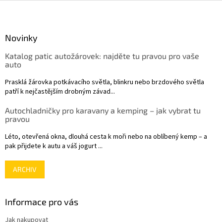
Z
á
p
a
Novinky
t
Katalog patic autožárovek: najděte tu pravou pro vaše
í
auto
Prasklá žárovka potkávacího světla, blinkru nebo brzdového světla
patří k nejčastějším drobným závad...
Autochladničky pro karavany a kemping – jak vybrat tu
pravou
Léto, otevřená okna, dlouhá cesta k moři nebo na oblíbený kemp – a
pak přijdete k autu a váš jogurt ...
ARCHIV
Informace pro vás
Jak nakupovat