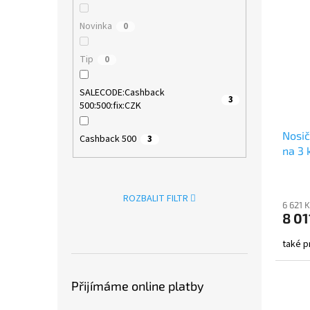
Novinka
0
Tip
0
SALECODE:Cashback
3
500:500:fix:CZK
Nosi
Cashback 500
3
na 3 
ROZBALIT FILTR
6 621 
8 01
také p
Přijímáme online platby