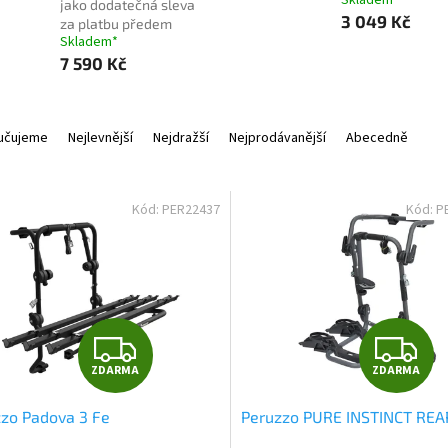
jako dodatečná sleva
3 049 Kč
za platbu předem
Skladem*
7 590 Kč
učujeme
Nejlevnější
Nejdražší
Nejprodávanější
Abecedně
Kód:
PER22437
Kód:
P
Z
Z
ZDARMA
ZDARMA
D
D
zo Padova 3 Fe
Peruzzo PURE INSTINCT REA
A
A