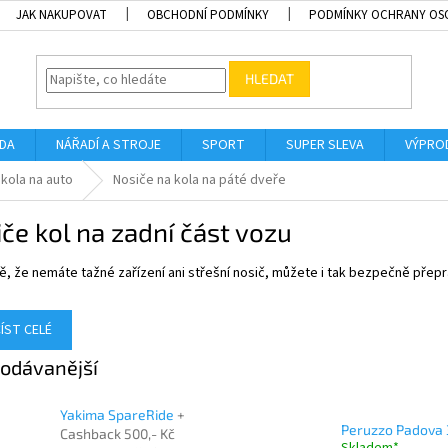
JAK NAKUPOVAT
OBCHODNÍ PODMÍNKY
PODMÍNKY OCHRANY OS
HLEDAT
ADA
NÁŘADÍ A STROJE
SPORT
SUPER SLEVA
VÝPRO
 kola na auto
Nosiče na kola na páté dveře
če kol na zadní část vozu
ě, že nemáte tažné zařízení ani střešní nosič, můžete i tak bezpečně přep
ÍST CELÉ
odávanější
Yakima SpareRide
+
Peruzzo Padova 
Cashback 500,- Kč
Skladem*