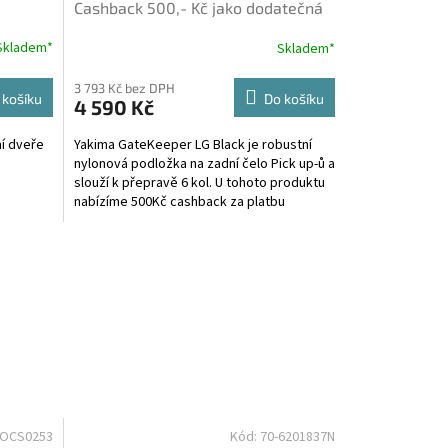
Cashback 500,- Kč jako dodatečná
sleva za platbu předem
Skladem*
Skladem*
M
3 793 Kč bez DPH
 košíku
Do košíku
4 590 Kč
í dveře
Yakima GateKeeper LG Black je robustní
nylonová podložka na zadní čelo Pick up-ů a
slouží k přepravě 6 kol. U tohoto produktu
nabízíme 500Kč cashback za platbu
předem a to buď...
MOCS0253
Kód:
70-6201837N