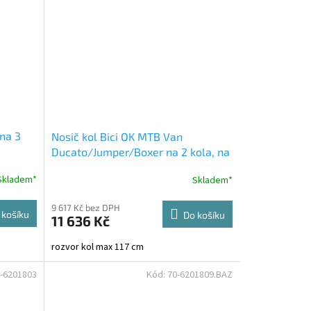
 na 3
Nosič kol Bici OK MTB Van
Ducato/Jumper/Boxer na 2 kola, na
zadní dveře
Skladem*
Skladem*
9 617 Kč bez DPH
 košíku
Do košíku
11 636 Kč
rozvor kol max 117 cm
-6201803
Kód:
70-6201809.BAZ