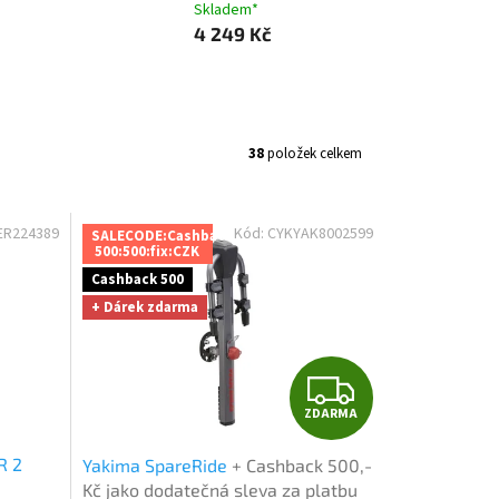
Skladem*
4 249 Kč
38
položek celkem
ER224389
Kód:
CYKYAK8002599
SALECODE:Cashback
500:500:fix:CZK
Cashback 500
+ Dárek zdarma
Z
ZDARMA
D
R 2
Yakima SpareRide
+ Cashback 500,-
A
Kč jako dodatečná sleva za platbu