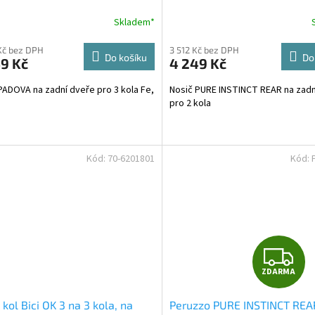
R
R
Skladem*
Průměrné
hodnocení
M
produktu
Kč bez DPH
3 512 Kč bez DPH
Do košíku
Do
9 Kč
4 249 Kč
je
A
A
5,0
PADOVA na zadní dveře pro 3 kola Fe,
Nosič PURE INSTINCT REAR na zadn
z
pro 2 kola
5
hvězdiček.
Kód:
70-6201801
Kód:
Z
ZDARMA
D
 kol Bici OK 3 na 3 kola, na
Peruzzo PURE INSTINCT REA