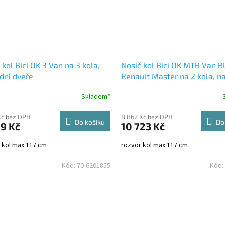
 kol Bici OK 3 Van na 3 kola,
Nosič kol Bici OK MTB Van B
dní dveře
Renault Master na 2 kola, n
dveře
Skladem*
Kč bez DPH
8 862 Kč bez DPH
Do košíku
Do
9 Kč
10 723 Kč
 kol max 117 cm
rozvor kol max 117 cm
Kód:
70-6201855
Kód: