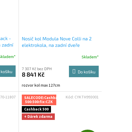
lack -
Nosič kol Modula Nove Colli na 2
a zadní
elektrokola, na zadní dveře
Skladem*
Skladem*
7 307 Kč bez DPH
 košíku
Do košíku
8 841 Kč
rozvor kol max 127cm
70-11807
Kód:
CYKTH993001
SALECODE:Cashback
500:500:fix:CZK
Cashback 500
+ Dárek zdarma