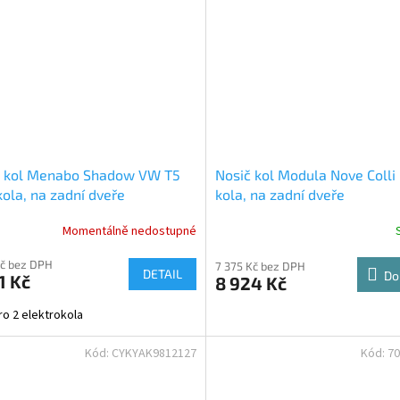
č kol Menabo Shadow VW T5
Nosič kol Modula Nove Colli
kola, na zadní dveře
kola, na zadní dveře
Momentálně nedostupné
Kč bez DPH
7 375 Kč bez DPH
DETAIL
Do
1 Kč
8 924 Kč
ro 2 elektrokola
Kód:
CYKYAK9812127
Kód:
70