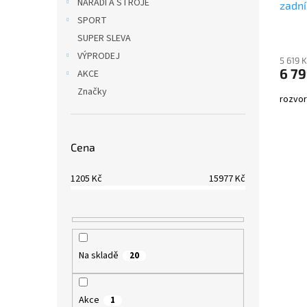
NÁŘADÍ A STROJE
zadní
SPORT
SUPER SLEVA
VÝPRODEJ
5 619 
6 79
AKCE
Značky
rozvor
Cena
1205
Kč
15977
Kč
Na skladě
20
Akce
1