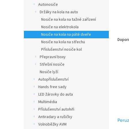
n
Autonosiče
e
Držáky na kola na auto
l
Nosiče na kola na tažné zařízení
Nosiče na elektrokola
Ř
Nosiče na kola na páté dveře
a
Dopor
Nosiče na kola na střechu
z
Příslušenství nosiče kol
e
Přepravní boxy
V
n
ý
í
Střešní nosiče
p
p
Nosiče lyží
i
r
Autopříslušenství
s
o
Hands free sady
p
d
LED žárovky do auta
r
u
o
Multimédia
k
d
t
Příslušenství autohifi
u
ů
Antiradary a rušičky
Peruz
k
Volnoběžky AVM
t