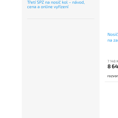
Třetí SPZ na nosič kol – návod,
cena a online vyřízení
Nosič
na za
7 148 
8 64
rozvor