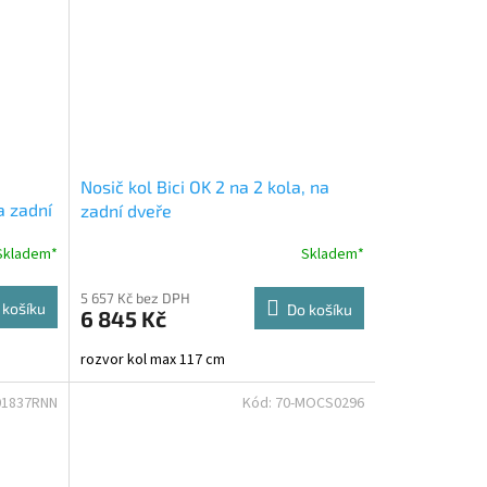
Nosič kol Bici OK 2 na 2 kola, na
a zadní
zadní dveře
Skladem*
Skladem*
5 657 Kč bez DPH
 košíku
Do košíku
6 845 Kč
rozvor kol max 117 cm
01837RNN
Kód:
70-MOCS0296