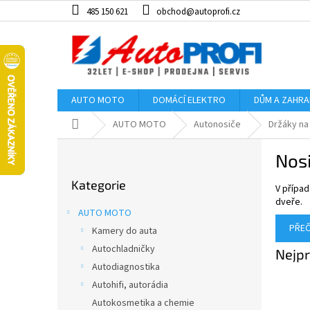
Přejít
485 150 621
obchod@autoprofi.cz
na
obsah
AUTO MOTO
DOMÁCÍ ELEKTRO
DŮM A ZAHR
Domů
AUTO MOTO
Autonosiče
Držáky na
P
Nosi
o
Přeskočit
s
Kategorie
kategorie
V případ
t
dveře.
r
AUTO MOTO
a
PŘEČ
Kamery do auta
n
Autochladničky
n
Nejpr
í
Autodiagnostika
p
Autohifi, autorádia
a
Autokosmetika a chemie