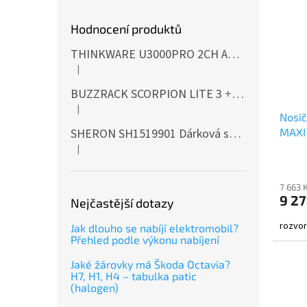
Hodnocení produktů
THINKWARE U3000PRO 2CH Autokamera 4K+2K, HDR, WiFi, GPS, BT, mikrovlnné senzory
|
Hodnocení produktu je 5 z 5 hvězdiček.
BUZZRACK SCORPION LITE 3
+ Cashback 500 Kč jako dodatečná sleva za platbu předem
|
Hodnocení produktu je 5 z 5 hvězdiček.
Nosič
SHERON SH1519901 Dárková sada EXTERIÉR
MAXI 
|
Hodnocení produktu je 5 z 5 hvězdiček.
7 663 
9 27
Nejčastější dotazy
rozvor
Jak dlouho se nabíjí elektromobil?
Přehled podle výkonu nabíjení
Jaké žárovky má Škoda Octavia?
H7, H1, H4 – tabulka patic
(halogen)