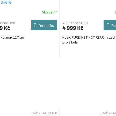
A
 dveře
R
Skladem*
Průměrné
hodnocení
produktu
Kč bez DPH
4 131 Kč bez DPH
Do košíku
Do
9 Kč
4 999 Kč
je
A
5,0
 kol max 117 cm
Nosič PURE INSTINCT REAR na zadn
z
pro 3 kola
5
hvězdiček.
Kód:
70-MEN1450
Kód:
70-