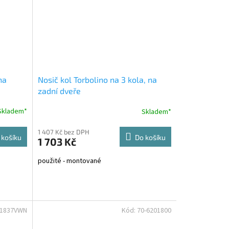
na
Nosič kol Torbolino na 3 kola, na
zadní dveře
Skladem*
Skladem*
1 407 Kč bez DPH
 košíku
Do košíku
1 703 Kč
použité - montované
01837VWN
Kód:
70-6201800