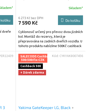
předem
R
Skladem*
Skladem*
Průměrné
hodnocení
M
M
produktu
6 273 Kč bez DPH
 košíku
Do košíku
7 590 Kč
je
A
3,5
í dveře
Cyklonosič určený pro převoz dvou jízdních
z
kol. Montáž do rezervy, která je
5
přepravována na zadních dveřích vozidla. U
hvězdiček.
tohoto produktu nabízíme 500Kč cashback
za platbu předem...
PER22439
Kód:
CYKYAK8007456
SALECODE:Cashback
500:500:fix:CZK
Cashback 500
+ Dárek zdarma
R 3
Yakima GateKeeper LG, Black
+