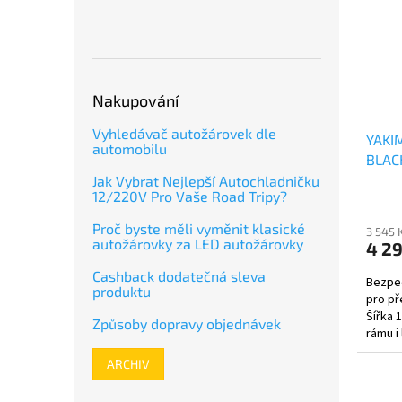
Nakupování
Vyhledávač autožárovek dle
YAKI
automobilu
BLAC
Jak Vybrat Nejlepší Autochladničku
12/220V Pro Vaše Road Tripy?
Proč byste měli vyměnit klasické
3 545 
autožárovky za LED autožárovky
4 2
Cashback dodatečná sleva
Bezpeč
produktu
pro př
Šířka 
Způsoby dopravy objednávek
rámu i 
ARCHIV