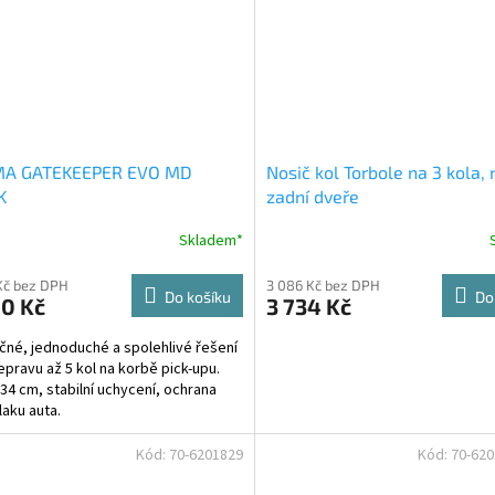
MA GATEKEEPER EVO MD
Nosič kol Torbole na 3 kola, 
K
zadní dveře
Skladem*
Kč bez DPH
3 086 Kč bez DPH
Do košíku
Do
90 Kč
3 734 Kč
né, jednoduché a spolehlivé řešení
epravu až 5 kol na korbě pick-upu.
134 cm, stabilní uchycení, ochrana
laku auta.
Kód:
70-6201829
Kód:
70-62