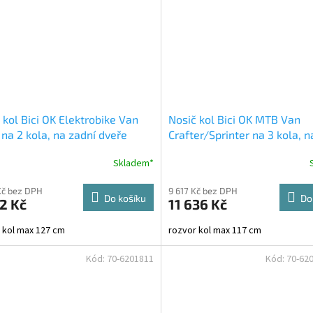
 kol Bici OK Elektrobike Van
Nosič kol Bici OK MTB Van
na 2 kola, na zadní dveře
Crafter/Sprinter na 3 kola, n
dveře
Skladem*
Kč bez DPH
9 617 Kč bez DPH
Do košíku
Do
2 Kč
11 636 Kč
 kol max 127 cm
rozvor kol max 117 cm
Kód:
70-6201811
Kód:
70-62