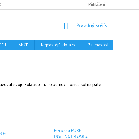
OBNÍCH ÚDAJŮ
MOŽNOST VRÁCENÍ ZBOŽÍ
Přihlášení
SLOVNÍK POJMŮ
NO
NÁKUPNÍ
Prázdný košík
KOŠÍK
DEJ
AKCE
Nejčastější dotazy
Zajímavosti
Značky
ravovat svoje kola autem. To pomocí nosičů kol na páté
Peruzzo PURE
3 Fe
INSTINCT REAR 2