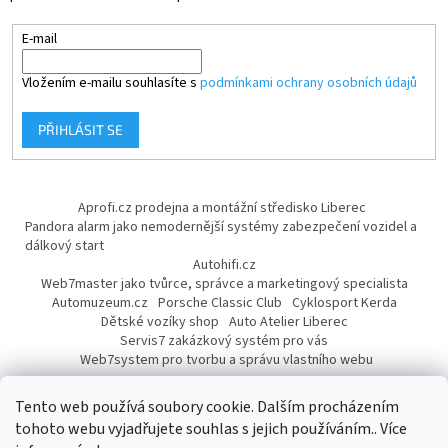
E-mail
Vložením e-mailu souhlasíte s
podmínkami ochrany osobních údajů
PŘIHLÁSIT SE
Aprofi.cz prodejna a montážní středisko Liberec
Pandora alarm jako nemodernější systémy zabezpečení vozidel a
dálkový start
Autohifi.cz
Web7master jako tvůrce, správce a marketingový specialista
Automuzeum.cz
Porsche Classic Club
Cyklosport Kerda
Dětské vozíky shop
Auto Atelier Liberec
Servis7 zakázkový systém pro vás
Web7system pro tvorbu a správu vlastního webu
Dárek
Tento web používá soubory cookie. Dalším procházením
tohoto webu vyjadřujete souhlas s jejich používáním.. Více