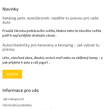
p
a
Novinky
t
Katalog patic autožárovek: najděte tu pravou pro vaše
í
auto
Prasklá žárovka potkávacího světla, blinkru nebo brzdového světla
patří k nejčastějším drobným závad...
Autochladničky pro karavany a kemping – jak vybrat tu
pravou
Léto, otevřená okna, dlouhá cesta k moři nebo na oblíbený kemp – a
pak přijdete k autu a váš jogurt ...
ARCHIV
Informace pro vás
Jak nakupovat
Obchodní podmínky