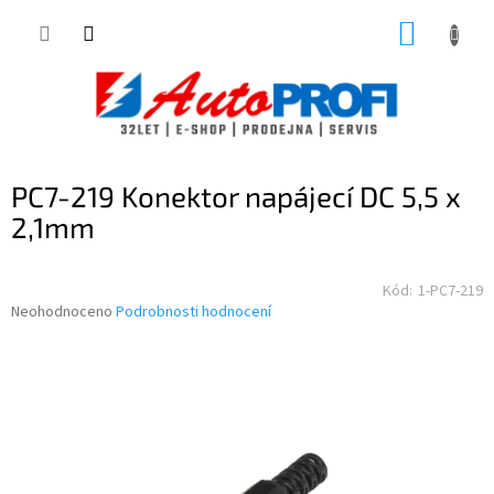
Přejít
NÁKUP
na
obsah
KOŠÍK
PC7-219 Konektor napájecí DC 5,5 x
2,1mm
Kód:
1-PC7-219
Průměrné
Neohodnoceno
Podrobnosti hodnocení
hodnocení
produktu
je
0,0
z
5
hvězdiček.