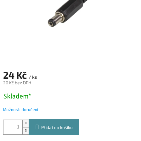
24 Kč
/ ks
20 Kč bez DPH
Měrná
Skladem*
cena:
Možnosti doručení
Přidat do košíku