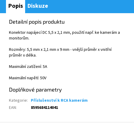
Popis
Diskuze
Detailní popis produktu
Konektor nap
ájecí DC 5,5 x 2,1
mm
, použit
í
např. ke kamer
á
m a
monitorům.
Rozměry: 5,5 mm x 2,1 mm x 9 mm - vnějš
í pr
ůměr x vnitřn
í
pr
ůměr x d
élka.
Maxim
á
ln
í
zat
í
žen
í
: 5A
Maxim
á
ln
í
napět
í
: 50V
Doplňkové parametry
Kategorie
:
Příslušenství k RCA kamerám
EAN
:
8595684114041
Z
á