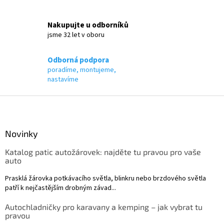
v
k
Nakupujte u odborníků
y
jsme 32 let v oboru
v
ý
p
Odborná podpora
i
poradíme, montujeme,
s
nastavíme
u
Z
á
p
a
Novinky
t
Katalog patic autožárovek: najděte tu pravou pro vaše
í
auto
Prasklá žárovka potkávacího světla, blinkru nebo brzdového světla
patří k nejčastějším drobným závad...
Autochladničky pro karavany a kemping – jak vybrat tu
pravou