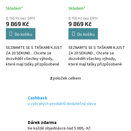
k
A
A
t
Skladem*
Skladem*
ů
8 156 Kč bez DPH
8 156 Kč bez DPH
9 869 Kč
9 869 Kč
Do košíku
Do košíku
SEZNAMTE SE S TAŠKAMI KJUST
SEZNAMTE SE S TAŠKAMI KJUST
ZA 20 SEKUND... Chcete se
ZA 20 SEKUND... Chcete se
dozvědět všechny výhody,
dozvědět všechny výhody,
které mají tašky přizpůsobené
které mají tašky přizpůsobené
kufru?
kufru?
2
položek celkem
O
v
l
á
Cashback
d
u vybraných produktů dodatečná sleva
a
c
í
Dárek zdarma
p
Ke každé objednávce nad 5.000,- Kč
r