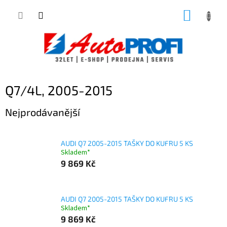
Přejít
NÁKUP
na
obsah
KOŠÍK
Q7/4L, 2005-2015
Nejprodávanější
AUDI Q7 2005-2015 TAŠKY DO KUFRU 5 KS
Skladem*
9 869 Kč
AUDI Q7 2005-2015 TAŠKY DO KUFRU 5 KS
Skladem*
9 869 Kč