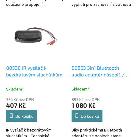
současné propojení...
vypnutí pro zachování životnosti
baterie - Design vhodný pro děti
i dospělé - Kompatibilní s...
80538 IR vysílač k
80563 3in1 Bluetooth
bezdrátovým sluchátkům
audio adaptér násobič /
AUX vstup
Skladem*
Skladem*
336 Kč bez DPH
893 Kč bez DPH
407 Kč
1 080 Kč
Do košíku
Do košíku
IR vysílač k bezdrátovým
Díky praktickému Bluetooth
sluchátkům. Technické
adaptéru se poslech stane