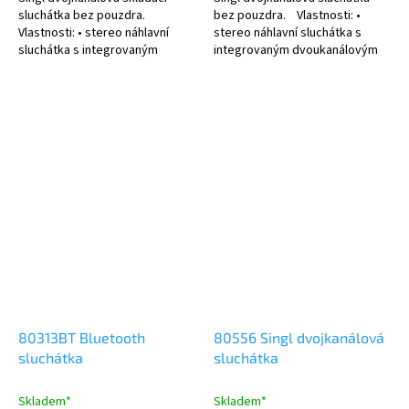
sluchátka bez pouzdra.
bez pouzdra. Vlastnosti: •
Vlastnosti: • stereo náhlavní
stereo náhlavní sluchátka s
sluchátka s integrovaným
integrovaným dvoukanálovým
dvoukanálovým infračerveným
infračerveným přijímačem •
přijímačem • sluchátka jsou
sluchátka jsou vhodná pro
vhodná pro...
příjem...
80313BT Bluetooth
80556 Singl dvojkanálová
sluchátka
sluchátka
Skladem*
Skladem*