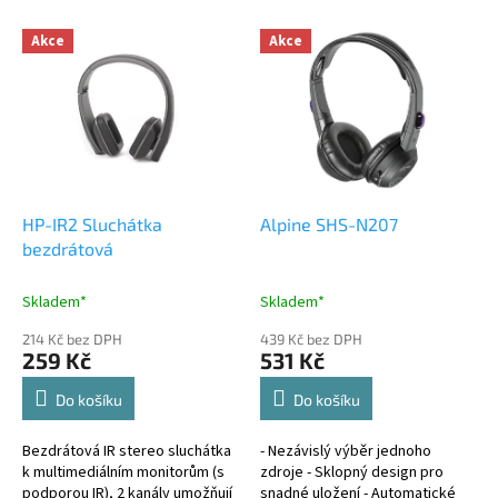
o
V
Akce
Akce
d
ý
u
p
k
i
t
s
ů
p
r
o
d
HP-IR2 Sluchátka
Alpine SHS-N207
u
bezdrátová
k
t
Skladem*
Skladem*
ů
214 Kč bez DPH
439 Kč bez DPH
259 Kč
531 Kč
Do košíku
Do košíku
Bezdrátová IR stereo sluchátka
- Nezávislý výběr jednoho
k multimediálním monitorům (s
zdroje - Sklopný design pro
podporou IR), 2 kanály umožňují
snadné uložení - Automatické