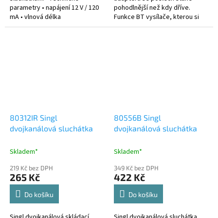
parametry • napájení 12 V / 120
pohodlnější než kdy dříve.
mA • vlnová délka
Funkce BT vysílače, kterou si
infračerveného světla 850 nm •
můžete vychutnat hudbu z
modulace 50 kHz • pravý kanál
monitoru, televize nebo
2,8 Mhz • levý...
počítače, který...
80312IR Singl
80556B Singl
dvojkanálová sluchátka
dvojkanálová sluchátka
Skladem*
Skladem*
219 Kč bez DPH
349 Kč bez DPH
265 Kč
422 Kč
Do košíku
Do košíku
Singl dvojkanálová skládací
Singl dvojkanálová sluchátka