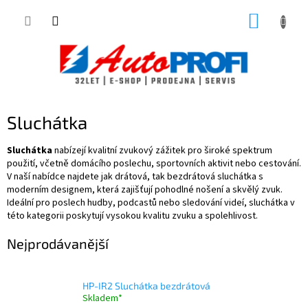
Přejít
NÁKUP
na
obsah
KOŠÍK
Sluchátka
Sluchátka
nabízejí kvalitní zvukový zážitek pro široké spektrum
použití, včetně domácího poslechu, sportovních aktivit nebo cestování.
V naší nabídce najdete jak drátová, tak bezdrátová sluchátka s
moderním designem, která zajišťují pohodlné nošení a skvělý zvuk.
Ideální pro poslech hudby, podcastů nebo sledování videí, sluchátka v
této kategorii poskytují vysokou kvalitu zvuku a spolehlivost.
Nejprodávanější
HP-IR2 Sluchátka bezdrátová
Skladem*