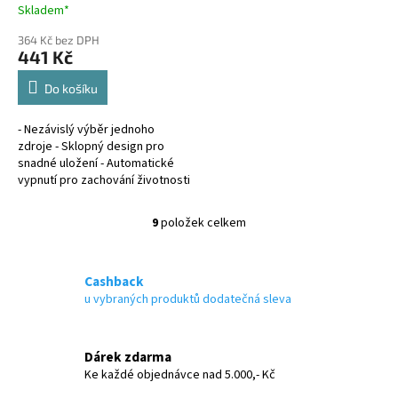
Skladem*
364 Kč bez DPH
441 Kč
Do košíku
- Nezávislý výběr jednoho
zdroje - Sklopný design pro
snadné uložení - Automatické
vypnutí pro zachování životnosti
baterie - Design vhodný pro děti
i dospělé - Kompatibilní s...
9
položek celkem
O
v
l
á
Cashback
d
u vybraných produktů dodatečná sleva
a
c
í
Dárek zdarma
p
Ke každé objednávce nad 5.000,- Kč
r