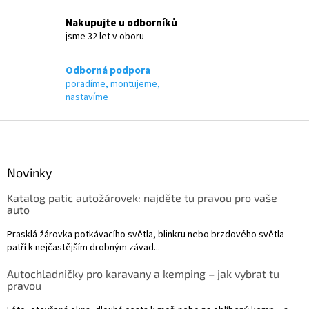
v
k
Nakupujte u odborníků
y
jsme 32 let v oboru
v
ý
p
Odborná podpora
i
poradíme, montujeme,
s
nastavíme
u
Z
á
p
a
Novinky
t
Katalog patic autožárovek: najděte tu pravou pro vaše
í
auto
Prasklá žárovka potkávacího světla, blinkru nebo brzdového světla
patří k nejčastějším drobným závad...
Autochladničky pro karavany a kemping – jak vybrat tu
pravou