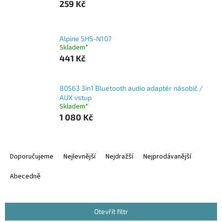
259 Kč
Alpine SHS-N107
Skladem*
441 Kč
80563 3in1 Bluetooth audio adaptér násobič /
AUX vstup
Skladem*
1 080 Kč
Ř
a
Doporučujeme
Nejlevnější
Nejdražší
Nejprodávanější
z
e
Abecedně
n
í
p
Otevřít filtr
r