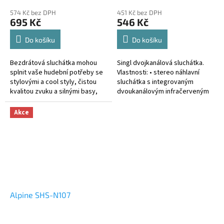
574 Kč bez DPH
451 Kč bez DPH
695 Kč
546 Kč
Do košíku
Do košíku
Bezdrátová sluchátka mohou
Singl dvojkanálová sluchátka.
splnit vaše hudební potřeby se
Vlastnosti: • stereo náhlavní
stylovými a cool styly, čistou
sluchátka s integrovaným
kvalitou zvuku a silnými basy,
dvoukanálovým infračerveným
které doplňují tento sluchátkový
přijímačem • sluchátka jsou
produkt. Pomocí...
vhodná pro příjem zvuku z...
Akce
Alpine SHS-N107