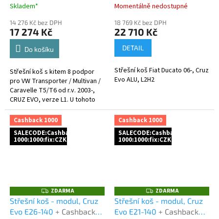
EVO
+ Cashback 1000 Kč
Skladem*
Momentálně nedostupné
jako dodatečná sleva za
14 276 Kč bez DPH
18 769 Kč bez DPH
platbu předem
17 274 Kč
22 710 Kč
DETAIL
Do košíku
Střešní koš Fiat Ducato 06-, Cruz
Střešní koš s kitem 8 podpor
Evo ALU, L2H2
pro VW Transporter / Multivan /
Caravelle T5/T6 od r.v. 2003-,
CRUZ EVO, verze L1. U tohoto
produktu nabízíme
1.000Kč cashback za platbu...
Cashback 1000
Cashback 1000
SALECODE:Cashback
SALECODE:Cashback
1000:1000:fix:CZK
1000:1000:fix:CZK
ZDARMA
ZDARMA
Z
Z
D
D
Střešní koš - modul, Cruz
Střešní koš - modul, Cruz
A
A
Evo E26-140
+ Cashback
Evo E21-140
+ Cashback
R
R
M
M