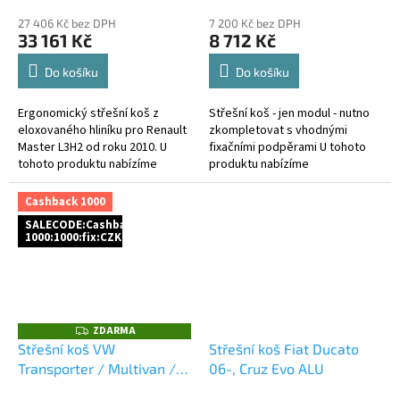
předem
27 406 Kč bez DPH
7 200 Kč bez DPH
33 161 Kč
8 712 Kč
Do košíku
Do košíku
Ergonomický střešní koš z
Střešní koš - jen modul - nutno
eloxovaného hliníku pro Renault
zkompletovat s vhodnými
Master L3H2 od roku 2010. U
fixačními podpěrami U tohoto
tohoto produktu nabízíme
produktu nabízíme
1.000Kč cashback za platbu
500Kč cashback za platbu
předem a to buď bankovním
předem a to buď bankovním
Cashback 1000
převodem,...
převodem,...
SALECODE:Cashback
1000:1000:fix:CZK
ZDARMA
Z
D
Střešní koš VW
Střešní koš Fiat Ducato
A
Transporter / Multivan /
06-, Cruz Evo ALU
R
M
Caravelle T5/T6 03-, CRUZ
A