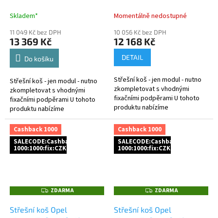
1000 Kč jako dodatečná
1000 Kč jako dodatečná
A
A
sleva za platbu předem
sleva za platbu předem
Skladem*
Momentálně nedostupné
11 049 Kč bez DPH
10 056 Kč bez DPH
13 369 Kč
12 168 Kč
DETAIL
Do košíku
Střešní koš - jen modul - nutno
Střešní koš - jen modul - nutno
zkompletovat s vhodnými
zkompletovat s vhodnými
fixačními podpěrami U tohoto
fixačními podpěrami U tohoto
produktu nabízíme
produktu nabízíme
1.000Kč cashback za platbu
1.000Kč cashback za platbu
předem a to buď bankovním
předem a to buď bankovním
Cashback 1000
Cashback 1000
převodem,...
převodem,...
SALECODE:Cashback
SALECODE:Cashback
1000:1000:fix:CZK
1000:1000:fix:CZK
ZDARMA
ZDARMA
Z
Z
D
D
A
A
Střešní koš Opel
Střešní koš Opel
R
R
M
M