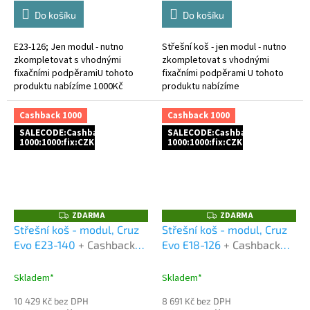
Do košíku
Do košíku
E23-126; Jen modul - nutno
Střešní koš - jen modul - nutno
zkompletovat s vhodnými
zkompletovat s vhodnými
fixačními podpěramiU tohoto
fixačními podpěrami U tohoto
produktu nabízíme 1000Kč
produktu nabízíme
cashback za platbu předem a to
1.000Kč cashback za platbu
buď bankovním převodem,
předem a to buď bankovním
Cashback 1000
Cashback 1000
nebo platební...
převodem,...
SALECODE:Cashback
SALECODE:Cashback
1000:1000:fix:CZK
1000:1000:fix:CZK
ZDARMA
ZDARMA
Z
Z
D
D
Střešní koš - modul, Cruz
Střešní koš - modul, Cruz
A
A
Evo E23-140
+ Cashback
Evo E18-126
+ Cashback
R
R
M
M
1000 Kč jako dodatečná
1000 Kč jako dodatečná
A
A
sleva za platbu předem
sleva za platbu předem
Skladem*
Skladem*
10 429 Kč bez DPH
8 691 Kč bez DPH