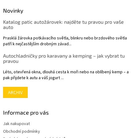
p
a
Novinky
t
Katalog patic autožárovek: najděte tu pravou pro vaše
í
auto
Prasklá žárovka potkávacího světla, blinkru nebo brzdového světla
patří k nejčastějším drobným závad...
Autochladničky pro karavany a kemping – jak vybrat tu
pravou
Léto, otevřená okna, dlouhá cesta k moři nebo na oblíbený kemp – a
pak přijdete k autu a váš jogurt ...
ARCHIV
Informace pro vás
Jak nakupovat
Obchodní podmínky