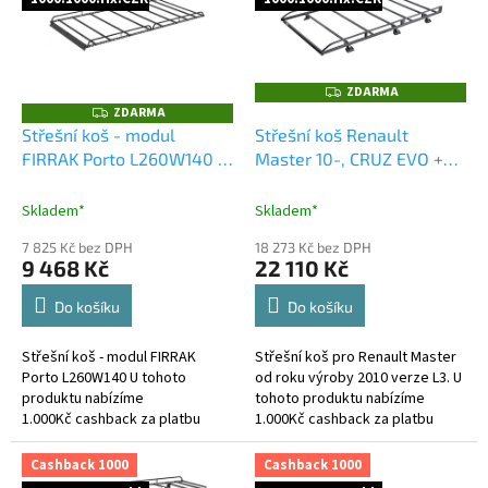
k
i
t
s
ů
p
r
ZDARMA
Z
o
D
ZDARMA
Z
A
D
d
Střešní koš - modul
Střešní koš Renault
R
A
M
u
FIRRAK Porto L260W140
+
Master 10-, CRUZ EVO
+
R
A
M
k
Cashback 1000 +
Cashback 1000 Kč jako
A
t
Cashback 1000 Kč jako
dodatečná sleva za platbu
Skladem*
Skladem*
ů
dodatečná sleva
předem
7 825 Kč bez DPH
18 273 Kč bez DPH
9 468 Kč
22 110 Kč
Do košíku
Do košíku
Střešní koš - modul FIRRAK
Střešní koš pro Renault Master
Porto L260W140 U tohoto
od roku výroby 2010 verze L3. U
produktu nabízíme
tohoto produktu nabízíme
1.000Kč cashback za platbu
1.000Kč cashback za platbu
předem a to buď bankovním
předem a to buď bankovním
převodem, nebo platební
převodem, nebo platební
Cashback 1000
Cashback 1000
kartou při objednání...
kartou při...