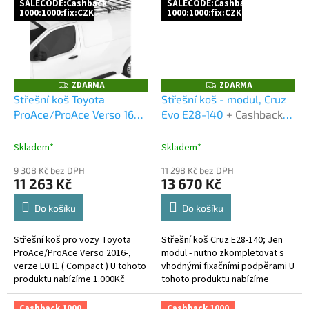
SALECODE:Cashback
SALECODE:Cashback
1000:1000:fix:CZK
1000:1000:fix:CZK
ZDARMA
ZDARMA
Z
Z
D
D
Střešní koš Toyota
Střešní koš - modul, Cruz
A
A
ProAce/ProAce Verso 16-,
Evo E28-140
+ Cashback
R
R
M
M
FIRRAK
+ Cashback 1000
1000 Kč jako dodatečná
A
A
Kč jako dodatečná sleva
sleva za platbu předem
Skladem*
Skladem*
za platbu předem
9 308 Kč bez DPH
11 298 Kč bez DPH
11 263 Kč
13 670 Kč
Do košíku
Do košíku
Střešní koš pro vozy Toyota
Střešní koš Cruz E28-140; Jen
ProAce/ProAce Verso 2016-,
modul - nutno zkompletovat s
verze L0H1 ( Compact ) U tohoto
vhodnými fixačními podpěrami U
produktu nabízíme 1.000Kč
tohoto produktu nabízíme
cashback za platbu předem a to
1.000Kč cashback za platbu
buď bankovním převodem,
předem a to buď bankovním...
Cashback 1000
Cashback 1000