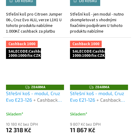
Do košíku
Do košíku
Střešní koš pro Citroen Jumper
Střešní koš - jen modul - nutno
06-, Cruz Evo ALU, verze L1H1 U
zkompletovat s vhodnými
tohoto produktu nabízíme
fixačními podpěrami U tohoto
1.000Kč cashback za platbu
produktu nabízíme
předem a to buď bankovním
1.000Kč cashback za platbu
převodem, nebo platební...
předem a to buď bankovním
Cashback 1000
Cashback 1000
převodem,...
SALECODE:Cashback
SALECODE:Cashback
1000:1000:fix:CZK
1000:1000:fix:CZK
ZDARMA
ZDARMA
Z
Z
D
D
Střešní koš - modul, Cruz
Střešní koš - modul, Cruz
A
A
Evo E23-126
+ Cashback
Evo E21-126
+ Cashback
R
R
M
M
1000 Kč jako dodatečná
1000 Kč jako dodatečná
A
A
sleva za platbu předem
sleva za platbu předem
Skladem*
Skladem*
10 180 Kč bez DPH
9 807 Kč bez DPH
12 318 Kč
11 867 Kč