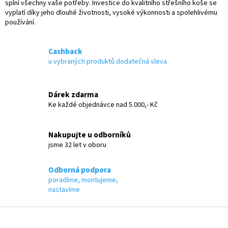
p
splní všechny vaše potřeby. Investice do kvalitního střešního koše se
r
vyplatí díky jeho dlouhé životnosti, vysoké výkonnosti a spolehlivému
v
používání.
k
y
v
Cashback
ý
u vybraných produktů dodatečná sleva
p
i
s
Dárek zdarma
u
Ke každé objednávce nad 5.000,- Kč
Nakupujte u odborníků
jsme 32 let v oboru
Odborná podpora
poradíme, montujeme,
nastavíme
Z
á