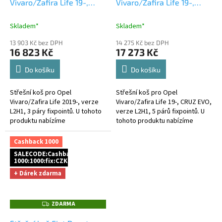
Vivaro/Zafira Life 19-,
Vivaro/Zafira Life 19-,
A
A
CRUZ EVO
+ Cashback
CRUZ EVO
+ Cashback
1000 Kč jako dodatečná
1000 Kč jako dodatečná
Skladem*
Skladem*
sleva za platbu předem
sleva za platbu předem
13 903 Kč bez DPH
14 275 Kč bez DPH
16 823 Kč
17 273 Kč
Do košíku
Do košíku
Střešní koš pro Opel
Střešní koš pro Opel
Vivaro/Zafira Life 2019-, verze
Vivaro/Zafira Life 19-, CRUZ EVO,
L2H1, 3 páry fixpointů. U tohoto
verze L2H1, 5 párů fixpointů. U
produktu nabízíme
tohoto produktu nabízíme
1.000Kč cashback za platbu
1.000Kč cashback za platbu
předem a to buď bankovním
předem a to buď bankovním...
Cashback 1000
převodem,...
SALECODE:Cashback
1000:1000:fix:CZK
+ Dárek zdarma
ZDARMA
Z
D
A