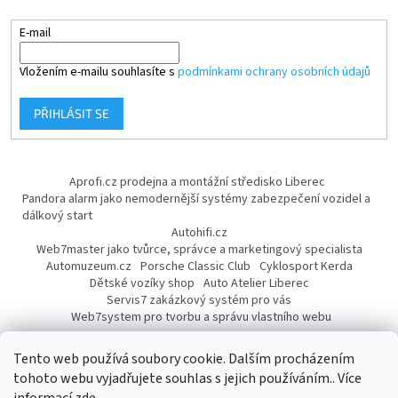
E-mail
Vložením e-mailu souhlasíte s
podmínkami ochrany osobních údajů
PŘIHLÁSIT SE
Aprofi.cz prodejna a montážní středisko Liberec
Pandora alarm jako nemodernější systémy zabezpečení vozidel a
dálkový start
Autohifi.cz
Web7master jako tvůrce, správce a marketingový specialista
Automuzeum.cz
Porsche Classic Club
Cyklosport Kerda
Dětské vozíky shop
Auto Atelier Liberec
Servis7 zakázkový systém pro vás
Web7system pro tvorbu a správu vlastního webu
Dárek
Tento web používá soubory cookie. Dalším procházením
tohoto webu vyjadřujete souhlas s jejich používáním.. Více