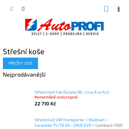
Přejít
NÁKUP
na
obsah
KOŠÍK
Střešní koše
PŘEČÍST CELÉ
Nejprodávanější
Střešní koš Fiat Ducato 06-, Cruz Evo ALU
Momentálně nedostupné
22 710 Kč
Střešní koš VW Transporter / Multivan /
Caravelle T5/T6 03-, CRUZ EVO
+ Cashback 1000