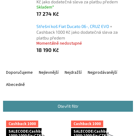
Kč jako dodatečná sleva za platbu předem
Skladem*
17 274 Kč
Střešní koš Fiat Ducato 06-, CRUZ EVO
+
Cashback 1000 Kč jako dodatečná sleva za
platbu předem
Momentálně nedostupné
18 190 Kč
Ř
a
Doporučujeme
Nejlevnější
Nejdražší
Nejprodávanější
z
e
Abecedně
n
í
p
Otevřít filtr
r
o
V
Cashback 1000
Cashback 1000
d
ý
u
SALECODE:Cashback
SALECODE:Cashback
p
1000:1000:fix:CZK
1000:1000:fix:CZK