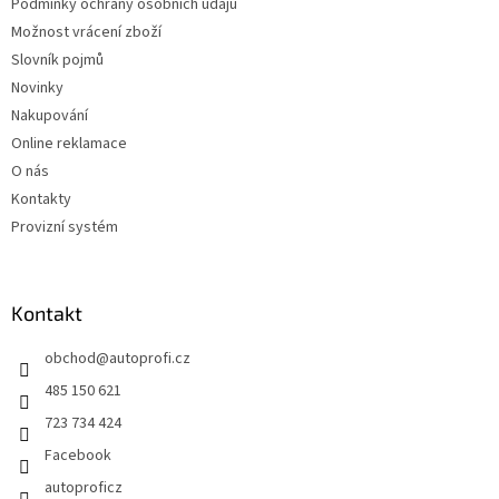
Podmínky ochrany osobních údajů
Možnost vrácení zboží
Slovník pojmů
Novinky
Nakupování
Online reklamace
O nás
Kontakty
Provizní systém
Kontakt
obchod
@
autoprofi.cz
485 150 621
723 734 424
Facebook
autoproficz