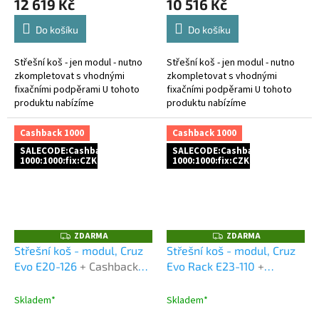
12 619 Kč
10 516 Kč
Do košíku
Do košíku
Střešní koš - jen modul - nutno
Střešní koš - jen modul - nutno
zkompletovat s vhodnými
zkompletovat s vhodnými
fixačními podpěrami U tohoto
fixačními podpěrami U tohoto
produktu nabízíme
produktu nabízíme
1.000Kč cashback za platbu
1.000Kč cashback za platbu
předem a to buď bankovním
předem a to buď bankovním
Cashback 1000
Cashback 1000
převodem,...
převodem,...
SALECODE:Cashback
SALECODE:Cashback
1000:1000:fix:CZK
1000:1000:fix:CZK
ZDARMA
ZDARMA
Z
Z
D
D
Střešní koš - modul, Cruz
Střešní koš - modul, Cruz
A
A
Evo E20-126
+ Cashback
Evo Rack E23-110
+
R
R
M
M
1000 Kč jako dodatečná
Cashback 1000 Kč jako
A
A
sleva za platbu předem
dodatečná sleva za platbu
Skladem*
Skladem*
předem