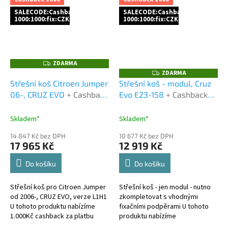
nebo...
SALECODE:Cashback
SALECODE:Cashback
1000:1000:fix:CZK
1000:1000:fix:CZK
ZDARMA
Z
D
ZDARMA
Z
A
D
Střešní koš Citroen Jumper
Střešní koš - modul, Cruz
R
A
M
06-, CRUZ EVO
+ Cashback
Evo E23-158
+ Cashback
R
A
M
1000 Kč jako dodatečná
1000 Kč jako dodatečná
A
sleva za platbu předem
sleva za platbu předem
Skladem*
Skladem*
14 847 Kč bez DPH
10 677 Kč bez DPH
17 965 Kč
12 919 Kč
Do košíku
Do košíku
Střešní koš pro Citroen Jumper
Střešní koš - jen modul - nutno
od 2006-, CRUZ EVO, verze L1H1
zkompletovat s vhodnými
U tohoto produktu nabízíme
fixačními podpěrami U tohoto
1.000Kč cashback za platbu
produktu nabízíme
předem a to buď bankovním
1.000Kč cashback za platbu