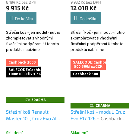
8 194 Kč bez DPH
9 932 Kč bez DPH
9 915 Kč
12 018 Kč
Do košíku
Do košíku
Střešní koš - jen modul - nutno
Střešní koš - jen modul - nutno
zkompletovat s vhodnými
zkompletovat s vhodnými
fixačními podpěrami U tohoto
fixačními podpěrami U tohoto
produktu nabízíme
produktu nabízíme
1.000Kč cashback za platbu
1.000Kč cashback za platbu
předem a to buď bankovním
předem a to buď bankovním
Cashback 1000
SALECODE:Cashback
převodem,...
převodem,...
500:500:fix:CZK
SALECODE:Cashback
1000:1000:fix:CZK
Cashback 500
ZDARMA
Z
D
ZDARMA
Z
A
D
Střešní koš Renault
Střešní koš - modul, Cruz
R
A
M
Master 10-, Cruz Evo ALU
Evo E17-126
+ Cashback
R
A
M
+ Cashback 1000 Kč jako
500 Kč jako dodatečná
A
dodatečná sleva za platbu
sleva za platbu předem
Skladem*
Skladem*