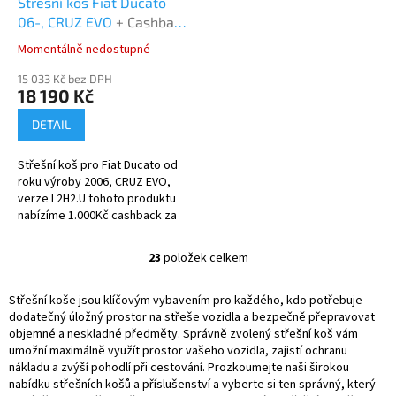
Střešní koš Fiat Ducato
R
M
06-, CRUZ EVO
+ Cashback
A
1000 Kč jako dodatečná
Momentálně nedostupné
Průměrné
sleva za platbu předem
hodnocení
15 033 Kč bez DPH
produktu
18 190 Kč
je
5,0
DETAIL
z
5
Střešní koš pro Fiat Ducato od
hvězdiček.
roku výroby 2006, CRUZ EVO,
verze L2H2.U tohoto produktu
nabízíme 1.000Kč cashback za
platbu předem a to buď
bankovním převodem, nebo...
23
položek celkem
O
v
l
Střešní koše jsou klíčovým vybavením pro každého, kdo potřebuje
á
dodatečný úložný prostor na střeše vozidla a bezpečně přepravovat
d
objemné a neskladné předměty. Správně zvolený střešní koš vám
a
umožní maximálně využít prostor vašeho vozidla, zajistí ochranu
c
nákladu a zvýší pohodlí při cestování. Prozkoumejte naši širokou
í
nabídku střešních košů a příslušenství a vyberte si ten správný, který