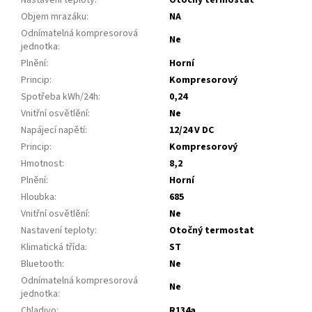
Objem mrazáku
:
NA
Odnímatelná kompresorová
Ne
jednotka
:
Plnění
:
Horní
Princip
:
Kompresorový
Spotřeba kWh/24h
:
0,24
Vnitřní osvětlění
:
Ne
Napájecí napětí
:
12/24 V DC
Princip
:
Kompresorový
Hmotnost
:
8,2
Plnění
:
Horní
Hloubka
:
685
Vnitřní osvětlění
:
Ne
Nastavení teploty
:
Otočný termostat
Klimatická třída
:
ST
Bluetooth
:
Ne
Odnímatelná kompresorová
Ne
jednotka
:
Chladivo
:
R134a