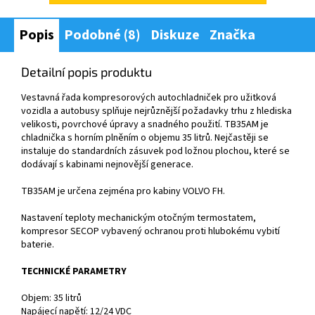
Popis
Podobné (8)
Diskuze
Značka
Detailní popis produktu
Vestavná řada kompresorových autochladniček pro užitková
vozidla a autobusy splňuje nejrůznější požadavky trhu z hlediska
velikosti, povrchové úpravy a snadného použití. TB35AM je
chladnička s horním plněním o objemu 35 litrů. Nejčastěji se
instaluje do standardních zásuvek pod ložnou plochou, které se
dodávají s kabinami nejnovější generace.
TB35AM je určena zejména pro kabiny VOLVO FH.
Nastavení teploty mechanickým otočným termostatem,
kompresor SECOP vybavený ochranou proti hlubokému vybití
baterie.
TECHNICKÉ PARAMETRY
Objem: 35 litrů
Napájecí napětí: 12/24 VDC