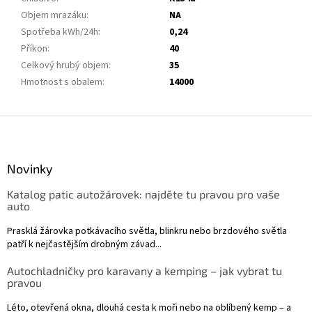
Objem mrazáku
:
NA
Spotřeba kWh/24h
:
0,24
Příkon
:
40
Celkový hrubý objem
:
35
Hmotnost s obalem
:
14000
Z
á
p
a
Novinky
t
Katalog patic autožárovek: najděte tu pravou pro vaše
í
auto
Prasklá žárovka potkávacího světla, blinkru nebo brzdového světla
patří k nejčastějším drobným závad...
Autochladničky pro karavany a kemping – jak vybrat tu
pravou
Léto, otevřená okna, dlouhá cesta k moři nebo na oblíbený kemp – a