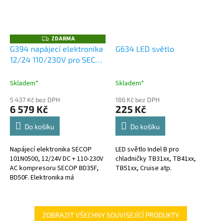
ZDARMA
Z
D
G394 napájecí elektronika
G634 LED světlo
A
12/24 110/230V pro SECOP
R
M
BD35F
A
Skladem*
Skladem*
5 437 Kč bez DPH
186 Kč bez DPH
6 579 Kč
225 Kč
Do košíku
Do košíku
Napájecí elektronika SECOP
LED světlo Indel B pro
101N0500, 12/24V DC + 110-230V
chladničky TB31xx, TB41xx,
AC kompresoru SECOP BD35F,
TB51xx, Cruise atp.
BD50F. Elektronika má
automatické rozpoznání
napájecího napětí a automatické
prioritní...
ZOBRAZIT VŠECHNY SOUVISEJÍCÍ PRODUKTY