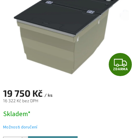
5
hvězdiček.
Z
ZDARMA
D
A
19 750 Kč
/ ks
R
16 322 Kč bez DPH
Měrná
M
Skladem*
cena:
A
Možnosti doručení