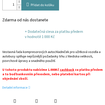
Přidat do košíku
Zdarma od nás dostanete
+ Dodatečná sleva za platbu předem
v hodnotě 1 000 Kč
Vestavná řada kompresorových autochladniček pro užitková vozidla a
autobusy splňuje nejrůznější požadavky trhu z hlediska velikosti,
povrchové úpravy a snadného použití.
U tohoto produktu nabízíme 1.000Kč
cashback
za platbu předem
a to buď bankovním převodem, nebo platební kartou při
objednání zboží.
Detailní informace