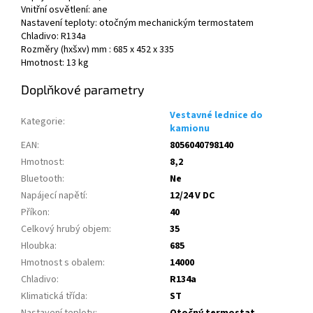
Vnitřní osvětlení: ane
Nastavení teploty: otočným mechanickým termostatem
Chladivo: R134a
Rozměry (hxšxv) mm : 685 x 452 x 335
Hmotnost: 13 kg
Doplňkové parametry
Vestavné lednice do
Kategorie
:
kamionu
EAN
:
8056040798140
Hmotnost
:
8,2
Bluetooth
:
Ne
Napájecí napětí
:
12/24 V DC
Příkon
:
40
Celkový hrubý objem
:
35
Hloubka
:
685
Hmotnost s obalem
:
14000
Chladivo
:
R134a
Klimatická třída
:
ST
Nastavení teploty
:
Otočný termostat