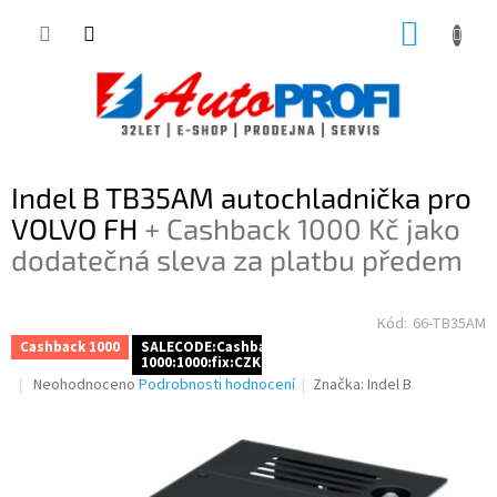
Přejít
NÁKUP
na
obsah
KOŠÍK
Indel B TB35AM autochladnička pro
VOLVO FH
+ Cashback 1000 Kč jako
dodatečná sleva za platbu předem
Kód:
66-TB35AM
Cashback 1000
SALECODE:Cashback
1000:1000:fix:CZK
Průměrné
Neohodnoceno
Podrobnosti hodnocení
Značka:
Indel B
hodnocení
produktu
je
0,0
z