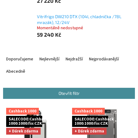
27 220 Kč
Vitrifrigo DW210 DTX (104L chladnička /78L
mrazák), 12/24V
Momentálně nedostupné
59 240 Kč
Ř
a
Doporučujeme
Nejlevnější
Nejdražší
Nejprodávanější
z
e
Abecedně
n
í
p
Otevřít filtr
r
o
V
Cashback 1000
Cashback 1000
d
ý
u
SALECODE:Cashback
SALECODE:Cashback
p
1000:1000:fix:CZK
1000:1000:fix:CZK
k
i
+ Dárek zdarma
+ Dárek zdarma
t
s