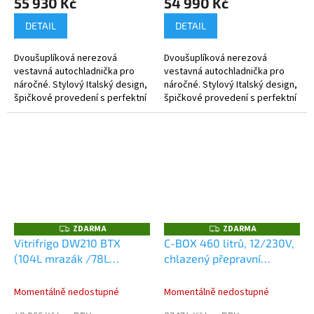
55 930 Kč
54 990 Kč
DETAIL
DETAIL
Dvoušuplíková nerezová
Dvoušuplíková nerezová
vestavná autochladnička pro
vestavná autochladnička pro
náročné. Stylový Italský design,
náročné. Stylový Italský design,
špičkové provedení s perfektní
špičkové provedení s perfektní
funkčností a výkonem.
funkčností a výkonem.
ZDARMA
ZDARMA
Z
Z
D
D
Vitrifrigo DW210 BTX
C-BOX 460 litrů, 12/230V,
A
A
(104L mrazák /78L
chlazený přepravní
R
R
M
M
mrazák), 12/24V
kontejner, 0-12°C
A
A
Momentálně nedostupné
Momentálně nedostupné