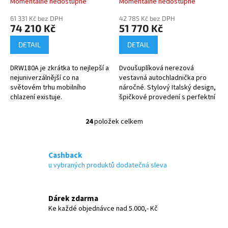
Momentálně nedostupné
Momentálně nedostupné
61 331 Kč bez DPH
42 785 Kč bez DPH
74 210 Kč
51 770 Kč
DETAIL
DETAIL
DRW180A je zkrátka to nejlepší a
Dvoušuplíková nerezová
nejuniverzálnější co na
vestavná autochladnička pro
světovém trhu mobilního
náročné. Stylový Italský design,
chlazení existuje.
špičkové provedení s perfektní
Kompresorová chladnička se
funkčností a výkonem.
dvěmi šuplíky v nerezovém
24
položek celkem
O
provedení s digtálním...
v
l
á
Cashback
d
u vybraných produktů dodatečná sleva
a
c
í
Dárek zdarma
p
Ke každé objednávce nad 5.000,- Kč
r
v