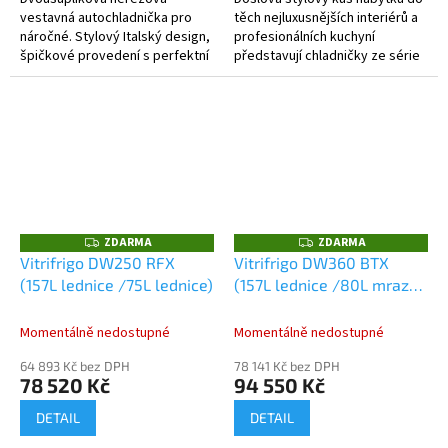
vestavná autochladnička pro
těch nejluxusnějších interiérů a
náročné. Stylový Italský design,
profesionálních kuchyní
špičkové provedení s perfektní
představují chladničky ze série
funkčností a výkonem.
DW, které v sobě skloubí
stylový Italský design a...
ZDARMA
ZDARMA
Z
Z
D
D
Vitrifrigo DW250 RFX
Vitrifrigo DW360 BTX
A
A
(157L lednice /75L lednice)
(157L lednice /80L mrazák
R
R
M
M
/64L mrazák)
A
A
Momentálně nedostupné
Momentálně nedostupné
64 893 Kč bez DPH
78 141 Kč bez DPH
78 520 Kč
94 550 Kč
DETAIL
DETAIL