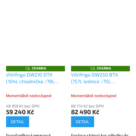
ZDARMA
ZDARMA
Z
Z
D
D
Vitrifrigo DW210 DTX
Vitrifrigo DW250 BTX
A
A
(104L chladnička /78L
(157L lednice /75L
R
R
M
M
mrazák), 12/24V
mrazák)
A
A
Momentálně nedostupné
Momentálně nedostupné
48 959 Kč bez DPH
68 174 Kč bez DPH
59 240 Kč
82 490 Kč
DETAIL
DETAIL
Dvoušuplíková nerezová
Doslova stylový kus nábytku do