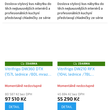
Doslova stylový kus nábytku do
Doslova stylový kus nábytku do
těch nejluxusnějších interiérů a
těch nejluxusnějších interiérů a
profesionálních kuchyní
profesionálních kuchyní
představují chladničky ze série
představují chladničky ze série
DW, které v sobě skloubí
DW, které v sobě skloubí
stylový Italský design a...
stylový Italský design a...
ZDARMA
ZDARMA
Z
Z
D
D
Vitrifrigo DW360 DTX
Vitrifrigo DW210 RFX
A
A
(157L lednice /80L mrazák
(104L lednice /78L
R
R
M
M
/64L lednice)
lednice), 12/24V
A
A
Momentálně nedostupné
Momentálně nedostupné
80 587 Kč bez DPH
45 694 Kč bez DPH
97 510 Kč
55 290 Kč
DETAIL
DETAIL