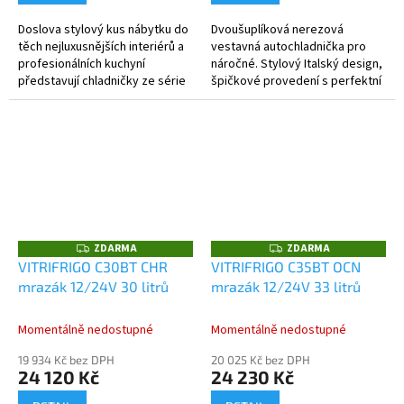
Doslova stylový kus nábytku do
Dvoušuplíková nerezová
těch nejluxusnějších interiérů a
vestavná autochladnička pro
profesionálních kuchyní
náročné. Stylový Italský design,
představují chladničky ze série
špičkové provedení s perfektní
DW, které v sobě skloubí
funkčností a výkonem.
stylový Italský design a...
ZDARMA
ZDARMA
Z
Z
D
D
VITRIFRIGO C30BT CHR
VITRIFRIGO C35BT OCN
A
A
mrazák 12/24V 30 litrů
mrazák 12/24V 33 litrů
R
R
M
M
A
A
Momentálně nedostupné
Momentálně nedostupné
19 934 Kč bez DPH
20 025 Kč bez DPH
24 120 Kč
24 230 Kč