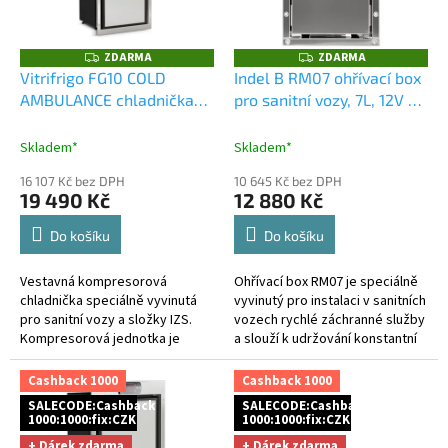
ů
p
r
o
ZDARMA
ZDARMA
Z
Z
D
D
d
Vitrifrigo FG10 COLD
Indel B RM07 ohřívací box
A
A
u
AMBULANCE chladnička
pro sanitní vozy, 7L, 12V
+
R
R
M
M
k
7,5L pro IZS
+ Cashback
Cashback 1000 Kč jako
A
A
t
1000 Kč jako dodatečná
dodatečná sleva za platbu
Skladem*
Skladem*
ů
sleva za platbu předem
předem
16 107 Kč bez DPH
10 645 Kč bez DPH
19 490 Kč
12 880 Kč
Do košíku
Do košíku
Vestavná kompresorová
Ohřívací box RM07 je speciálně
chladnička speciálně vyvinutá
vyvinutý pro instalaci v sanitních
pro sanitní vozy a složky IZS.
vozech rychlé záchranné služby
Kompresorová jednotka je
a slouží k udržování konstantní
odnímatelná, lze ji umístit až do
teploty v nastavitelném rozmezí
vzdálenosti do max 0,5 m od...
32° až 4°C s...
Cashback 1000
Cashback 1000
SALECODE:Cashback
SALECODE:Cashback
1000:1000:fix:CZK
1000:1000:fix:CZK
+ Dárek zdarma
+ Dárek zdarma