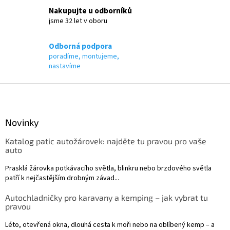
k
Nakupujte u odborníků
y
jsme 32 let v oboru
v
ý
p
Odborná podpora
i
poradíme, montujeme,
s
nastavíme
u
Z
á
p
a
Novinky
t
Katalog patic autožárovek: najděte tu pravou pro vaše
í
auto
Prasklá žárovka potkávacího světla, blinkru nebo brzdového světla
patří k nejčastějším drobným závad...
Autochladničky pro karavany a kemping – jak vybrat tu
pravou
Léto, otevřená okna, dlouhá cesta k moři nebo na oblíbený kemp – a