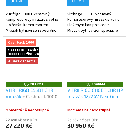
DETAIL
DETAIL
Vitrifrigo C30BT vestavný
Vitrifrigo C35BT vestavný
kompresorový mrazák s volně
kompresorový mrazák s volně
uloženým kompresorem.
uloženým kompresorem.
Mrazák byl navržen speciálně
Mrazák byl navržen speciálně
pro použití na lodích a ve všech
pro použití na lodích a ve všech
náročných mobilních aplikacích.
náročných mobilních aplikacích.
Cashback 1000
SALECODE:Cashback
1000:1000:fix:CZK
+ Dárek zdarma
ZDARMA
ZDARMA
Z
Z
D
D
VITRIFRIGO C55BT CHR
VITRIFRIGO C110BT CHR HP
A
A
mrazák
+ Cashback 1000
mrazák 12/24V NextGen
R
R
M
M
Kč jako dodatečná sleva
kompresor
A
A
za platbu předem
Momentálně nedostupné
Momentálně nedostupné
22 496 Kč bez DPH
25 587 Kč bez DPH
27 220 Kč
30 960 Kč