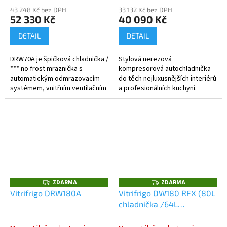
43 248 Kč bez DPH
33 132 Kč bez DPH
52 330 Kč
40 090 Kč
DETAIL
DETAIL
DRW70A je špičková chladnička /
Stylová nerezová
*** no frost mraznička s
kompresorová autochladnička
automatickým odmrazovacím
do těch nejluxusnějších interiérů
systémem, vnitřním ventilačním
a profesionálních kuchyní.
systémem a s volným
Italský design a špičkové
kompresorem. Digitální
provedení s perfektní
regulace teploty...
funkčností a výkonem....
ZDARMA
ZDARMA
Z
Z
D
D
Vitrifrigo DRW180A
Vitrifrigo DW180 RFX (80L
A
A
chladnička /64L
R
R
M
M
chladnička), 12/24V
A
A