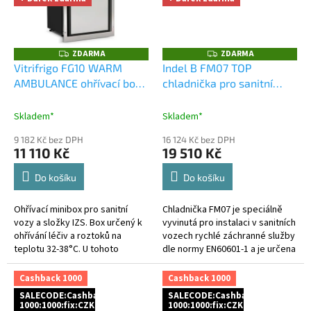
ZDARMA
ZDARMA
Z
Z
D
D
Vitrifrigo FG10 WARM
Indel B FM07 TOP
A
A
AMBULANCE ohřívací box
chladnička pro sanitní
R
R
M
M
7,5L pro IZS
+ Cashback
vozy
+ Cashback 1000 Kč
A
A
1000 Kč jako dodatečná
jako dodatečná sleva za
Skladem*
Skladem*
sleva za platbu předem
platbu předem
9 182 Kč bez DPH
16 124 Kč bez DPH
11 110 Kč
19 510 Kč
Do košíku
Do košíku
Ohřívací minibox pro sanitní
Chladnička FM07 je speciálně
vozy a složky IZS. Box určený k
vyvinutá pro instalaci v sanitních
ohřívání léčiv a roztoků na
vozech rychlé záchranné služby
teplotu 32-38°C. U tohoto
dle normy EN60601-1 a je určena
produktu nabízíme
k transportu zchlazených léků*.
1.000Kč cashback za platbu
U tohoto...
Cashback 1000
Cashback 1000
předem...
SALECODE:Cashback
SALECODE:Cashback
1000:1000:fix:CZK
1000:1000:fix:CZK