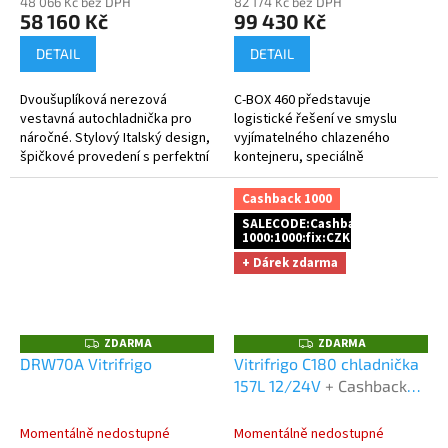
48 066 Kč bez DPH
82 174 Kč bez DPH
58 160 Kč
99 430 Kč
DETAIL
DETAIL
Dvoušuplíková nerezová
C-BOX 460 představuje
vestavná autochladnička pro
logistické řešení ve smyslu
náročné. Stylový Italský design,
vyjímatelného chlazeného
špičkové provedení s perfektní
kontejneru, speciálně
funkčností a výkonem.
navrženého pro přepravu rychle
se kazícího zboží při zachování
Cashback 1000
kontrolovaného...
SALECODE:Cashback
1000:1000:fix:CZK
+ Dárek zdarma
ZDARMA
ZDARMA
Z
Z
D
D
DRW70A Vitrifrigo
Vitrifrigo C180 chladnička
A
A
157L 12/24V
+ Cashback
R
R
M
M
1000 Kč jako dodatečná
A
A
sleva za platbu předem
Momentálně nedostupné
Momentálně nedostupné