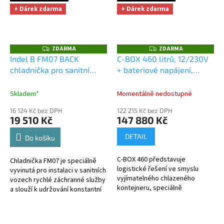
+ Dárek zdarma
+ Dárek zdarma
ZDARMA
ZDARMA
Z
Z
D
D
Indel B FM07 BACK
C-BOX 460 litrů, 12/230V
A
A
chladnička pro sanitní
+ bateriové napájení,
R
R
M
M
vozy
+ Cashback 1000 Kč
chlazený přepravní
A
A
jako dodatečná sleva za
kontejner, 0-12°C
+
Skladem*
Momentálně nedostupné
platbu předem
Cashback 1000 Kč jako
16 124 Kč bez DPH
122 215 Kč bez DPH
dodatečná sleva za platbu
19 510 Kč
147 880 Kč
předem
DETAIL
Do košíku
C-BOX 460 představuje
Chladnička FM07 je speciálně
logistické řešení ve smyslu
vyvinutá pro instalaci v sanitních
vyjímatelného chlazeného
vozech rychlé záchranné služby
kontejneru, speciálně
a slouží k udržování konstantní
navrženého pro přepravu rychle
teploty v nastavitelném rozmezí
se kazícího zboží při zachování
2° až 8°C s...
kontrolovaného...