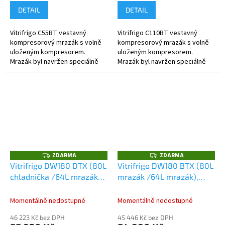
DETAIL
DETAIL
Vitrifrigo C55BT vestavný
Vitrifrigo C110BT vestavný
kompresorový mrazák s volně
kompresorový mrazák s volně
uloženým kompresorem.
uloženým kompresorem.
Mrazák byl navržen speciálně
Mrazák byl navržen speciálně
pro použití na lodích a ve všech
pro použití na lodích a ve všech
náročných mobilních aplikacích.
náročných mobilních aplikacích.
U...
ZDARMA
ZDARMA
Z
Z
D
D
Vitrifrigo DW180 DTX (80L
Vitrifrigo DW180 BTX (80L
A
A
chladnička /64L mrazák),
mrazák /64L mrazák),
R
R
M
M
12/24V
12/24V
A
A
Momentálně nedostupné
Momentálně nedostupné
46 223 Kč bez DPH
45 446 Kč bez DPH