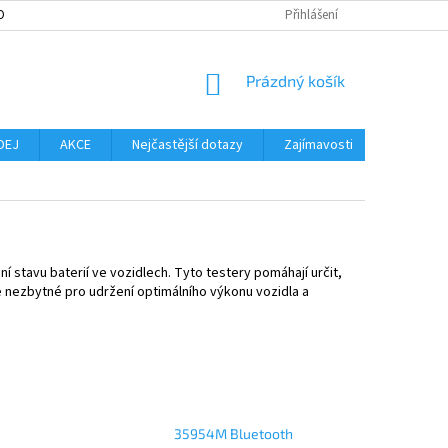
OBNÍCH ÚDAJŮ
MOŽNOST VRÁCENÍ ZBOŽÍ
Přihlášení
SLOVNÍK POJMŮ
NO
NÁKUPNÍ
Prázdný košík
KOŠÍK
DEJ
AKCE
Nejčastější dotazy
Zajímavosti
Značky
í stavu baterií ve vozidlech. Tyto testery pomáhají určit,
je nezbytné pro udržení optimálního výkonu vozidla a
35954M Bluetooth