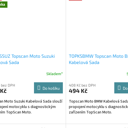
nka
SSUZ Topscan Moto Suzuki
TOPKSBMW Topscan Moto 
lová Sada
Kabelová Sada
Skladem*
 bez DPH
408 Kč bez DPH
Do košíku
Do
 Kč
494 Kč
n Moto Suzuki Kabelová Sada slouží
Topscan Moto BMW Kabelová Sada 
ojení motocyklu s diagnostickým
propojení motocyklu s diagnostic
ním TopScan Moto.
zařízením TopScan Moto.