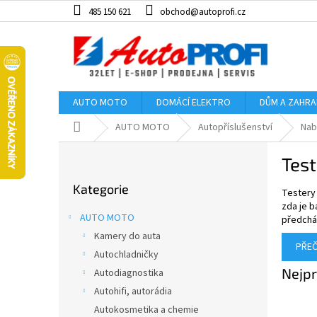
Přejít
485 150 621
obchod@autoprofi.cz
na
obsah
AUTO MOTO
DOMÁCÍ ELEKTRO
DŮM A ZAHR
Domů
AUTO MOTO
Autopříslušenství
Nab
P
Test
o
Přeskočit
s
Kategorie
kategorie
Testery 
t
zda je b
r
AUTO MOTO
předchá
a
Kamery do auta
n
PŘEČ
Autochladničky
n
Nejpr
í
Autodiagnostika
p
Autohifi, autorádia
a
Autokosmetika a chemie