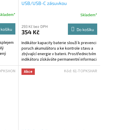
USB/USB-C zásuvkou
Skladem*
Skladem*
293 Kč bez DPH
 košíku
Do košíku
354 Kč
isplejem
Indikátor kapacity baterie slouží k prevenci
ilý
poruch akumulátoru a ke kontrole stavu a
vený
zbývající energie v baterii. Prostřednictvím
indikátoru získáváte permanentní informaci
o...
OPKSHON
Kód:
61-TOPKSHAR
Akce