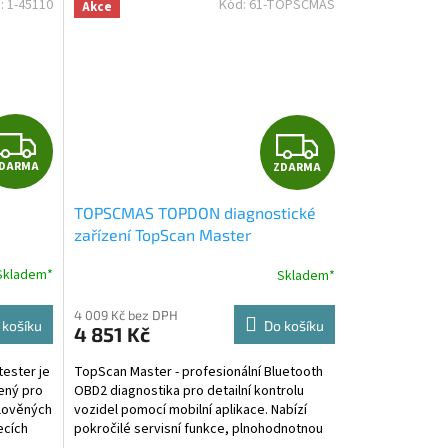
:
1-45110
Kód:
61-TOPSCMAS
Akce
Z
Z
DARMA
ZDARMA
D
D
TOPSCMAS TOPDON diagnostické
A
A
zařízení TopScan Master
R
R
Skladem*
Skladem*
M
M
4 009 Kč bez DPH
 košíku
Do košíku
4 851 Kč
A
A
tester je
TopScan Master - profesionální Bluetooth
ený pro
OBD2 diagnostika pro detailní kontrolu
olověných
vozidel pomocí mobilní aplikace. Nabízí
ecích
pokročilé servisní funkce, plnohodnotnou