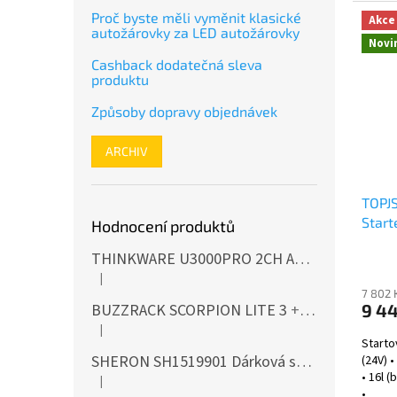
Proč byste měli vyměnit klasické
Akce
autožárovky za LED autožárovky
Novi
Cashback dodatečná sleva
produktu
Způsoby dopravy objednávek
ARCHIV
TOPJ
Star
Hodnocení produktů
THINKWARE U3000PRO 2CH Autokamera 4K+2K, HDR, WiFi, GPS, BT, mikrovlnné senzory
|
Hodnocení produktu je 5 z 5 hvězdiček.
7 802 
BUZZRACK SCORPION LITE 3
+ Cashback 500 Kč jako dodatečná sleva za platbu předem
9 44
|
Hodnocení produktu je 5 z 5 hvězdiček.
Starto
SHERON SH1519901 Dárková sada EXTERIÉR
(24V) 
• 16l (
|
Hodnocení produktu je 5 z 5 hvězdiček.
•