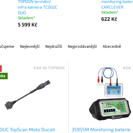
TOPDON termální
monitoring bater
infra kamera TC002C
CARCLEVER
Skladem*
DUO
Skladem*
622 Kč
5 599 Kč
učujeme
Nejlevnější
Nejdražší
Nejprodávanější
Abecedně
Kód:
61-TOPKDUC
Kód:
nka
DUC TopScan Moto Ducati
35955M Monitoring baterie