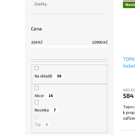
Značky
Novi
Cena
204
Kč
20990
Kč
TOPK
Kabe
Na skladě
30
483 Kč
584
Akce
16
Topsca
Novinka
7
k prop
zaříze
Tip
0