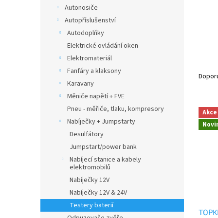
n
Autonosiče
e
Autopříslušenství
l
Autodoplňky
Elektrické ovládání oken
Elektromateriál
Ř
Fanfáry a klaksony
a
Dopor
Karavany
z
e
Měniče napětí + FVE
V
n
Pneu - měřiče, tlaku, kompresory
Akce
ý
í
Nabíječky + Jumpstarty
Novi
p
p
Desulfátory
i
r
Jumpstart/power bank
s
o
Nabíjecí stanice a kabely
p
d
elektromobilů
r
u
Nabíječky 12V
o
k
d
t
Nabíječky 12V & 24V
u
ů
Testery baterií
TOPK
k