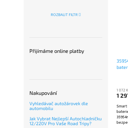
ROZBALIT FILTR
Přijímáme online platby
3595
bate
1 072 
Nakupování
1 29
Vyhledávač autožárovek dle
Smart 
automobilu
bateri
35954m
Jak Vybrat Nejlepší Autochladničku
bezpeč
12/220V Pro Vaše Road Tripy?
autech