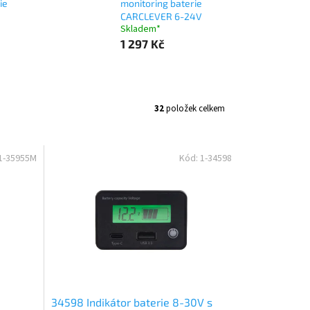
ie
monitoring baterie
CARCLEVER 6-24V
Skladem*
1 297 Kč
32
položek celkem
1-35955M
Kód:
1-34598
34598 Indikátor baterie 8-30V s