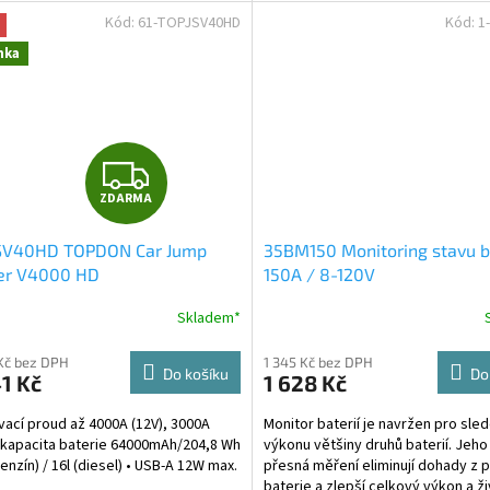
Kód:
61-TOPJSV40HD
Kód:
1
nka
Z
ZDARMA
D
SV40HD TOPDON Car Jump
35BM150 Monitoring stavu b
A
ter V4000 HD
150A / 8-120V
R
Skladem*
M
Kč bez DPH
1 345 Kč bez DPH
Do košíku
Do
1 Kč
1 628 Kč
A
vací proud až 4000A (12V), 3000A
Monitor baterií je navržen pro sle
• kapacita baterie 64000mAh/204,8 Wh
výkonu většiny druhů baterií. Jeh
benzín) / 16l (diesel) • USB-A 12W max.
přesná měření eliminují dohady z 
baterie a zlepší celkový výkon a ž