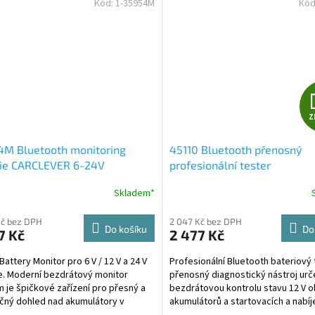
Kód:
1-35954M
Kód
Z
4M Bluetooth monitoring
45110 Bluetooth přenosný
rie CARCLEVER 6-24V
profesionální tester
Skladem*
Kč bez DPH
2 047 Kč bez DPH
Do košíku
Do
7 Kč
2 477 Kč
Battery Monitor pro 6 V / 12 V a 24 V
Profesionální Bluetooth bateriový 
e. Moderní bezdrátový monitor
přenosný diagnostický nástroj urč
 je špičkové zařízení pro přesný a
bezdrátovou kontrolu stavu 12 V 
ný dohled nad akumulátory v
akumulátorů a startovacích a nabíj
, motorkách,...
systémů...