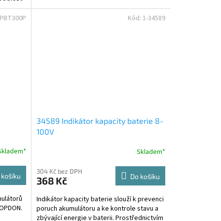
OPBT300P
Kód:
1-34589
34589 Indikátor kapacity baterie 8-
100V
Skladem*
Skladem*
M
304 Kč bez DPH
 košíku
Do košíku
368 Kč
mulátorů
Indikátor kapacity baterie slouží k prevenci
TOPDON.
poruch akumulátoru a ke kontrole stavu a
zbývající energie v baterii. Prostřednictvím