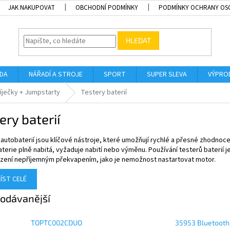
JAK NAKUPOVAT
OBCHODNÍ PODMÍNKY
PODMÍNKY OCHRANY OS
HLEDAT
ADA
NÁŘADÍ A STROJE
SPORT
SUPER SLEVA
VÝPRO
íječky + Jumpstarty
Testery baterií
ery baterií
autobaterií jsou klíčové nástroje, které umožňují rychlé a přesné zhodnocen
aterie plně nabitá, vyžaduje nabití nebo výměnu. Používání testerů baterií 
zení nepříjemným překvapením, jako je nemožnost nastartovat motor.
ÍST CELÉ
odávanější
TOPTC002CDUO
35953 Bluetooth