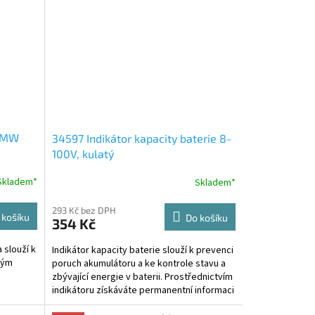
BMW
34597 Indikátor kapacity baterie 8-
100V, kulatý
Skladem*
Skladem*
293 Kč bez DPH
 košíku
Do košíku
354 Kč
slouží k
Indikátor kapacity baterie slouží k prevenci
kým
poruch akumulátoru a ke kontrole stavu a
zbývající energie v baterii. Prostřednictvím
indikátoru získáváte permanentní informaci
o...