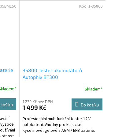
diagnostiku...
-35BM150
Kód:
1-35800
aterie
35800 Tester akumulátorů
Autophix BT300
Skladem*
Skladem*
1 239 Kč bez DPH
 košíku
Do košíku
1 499 Kč
dování
Profesionální multifunkční tester 12 V
o vysoce
autobaterií. Vhodný pro klasické
používání
kyselinové, gelové a AGM / EFB baterie.
ivotnost