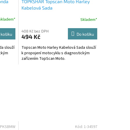
onda
TOPKSHAR Topscan Moto Harley
Kabelová Sada
Skladem*
Skladem*
408 Kč bez DPH
 košíku
Do košíku
494 Kč
a slouží
Topscan Moto Harley Kabelová Sada slouží
ickým
k propojení motocyklu s diagnostickým
zařízením TopScan Moto.
OPKSBMW
Kód:
1-34597