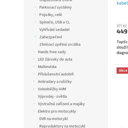
Odpuzovače zvěře
kabel
t
Parkovací systémy
ů
Pojistky, relé
Spínače, USB a CL
371 Kč
Vyhřívání sedadel
449
Zabezpečení
TopSca
Ztmívací zpětná zrcátka
slouží
Hands free sady
diagno
LED žárovky do auta
Multimédia
Akce
Příslušenství autohifi
Antiradary a rušičky
Volnoběžky AVM
Výprodej - světla
Výstražná zařízení a majáky
Elektro pro motocykly
DVR na motocykl
Reproduktory na motocykl