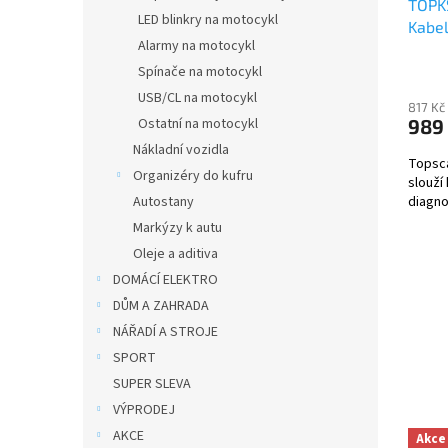
TOPK
LED blinkry na motocykl
Kabe
Alarmy na motocykl
Spínače na motocykl
USB/CL na motocykl
817 Kč
989
Ostatní na motocykl
Nákladní vozidla
Topsc
Organizéry do kufru
slouží
diagno
Autostany
Markýzy k autu
Oleje a aditiva
DOMÁCÍ ELEKTRO
DŮM A ZAHRADA
NÁŘADÍ A STROJE
SPORT
SUPER SLEVA
VÝPRODEJ
AKCE
Akce