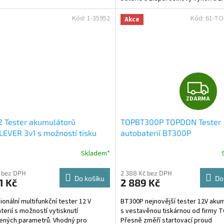
baterie!
Kód:
1-35952
Kód:
61-T
Akce
Z
ZDARMA
D
 Tester akumulátorů
TOPBT300P TOPDON Tester
A
EVER 3v1 s možností tisku
autobaterií BT300P
R
Skladem*
Průměrné
hodnocení
produktu
 bez DPH
2 388 Kč bez DPH
Do košíku
Do
1 Kč
2 889 Kč
je
A
4,5
ionální multifunkční tester 12 V
BT300P nejnovější tester 12V aku
z
terií s možností vytisknutí
s vestavěnou tiskárnou od firmy 
5
ených parametrů. Vhodný pro
Přesně změří startovací proud
hvězdiček.