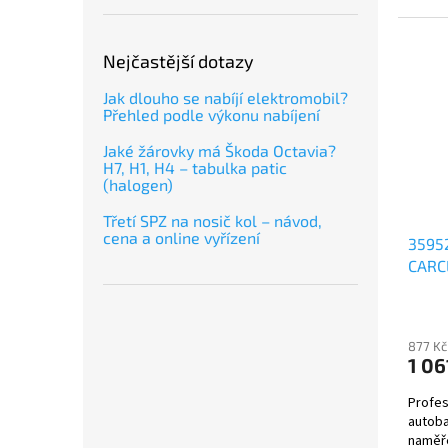
Nejčastější dotazy
Jak dlouho se nabíjí elektromobil?
Přehled podle výkonu nabíjení
Jaké žárovky má Škoda Octavia?
H7, H1, H4 – tabulka patic
(halogen)
Třetí SPZ na nosič kol – návod,
cena a online vyřízení
35952
CARCL
877 Kč
1 06
Profes
autoba
naměř