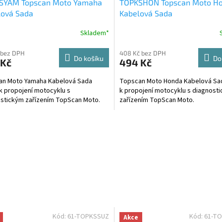
SYAM Topscan Moto Yamaha
TOPKSHON Topscan Moto H
lová Sada
Kabelová Sada
Skladem*
 bez DPH
408 Kč bez DPH
Do košíku
Do
 Kč
494 Kč
an Moto Yamaha Kabelová Sada
Topscan Moto Honda Kabelová Sad
 k propojení motocyklu s
k propojení motocyklu s diagnost
stickým zařízením TopScan Moto.
zařízením TopScan Moto.
Kód:
61-TOPKSSUZ
Kód:
61-T
Akce