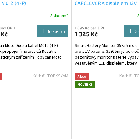
 M012 (4-P)
CARCLEVER s displejem 12V
Skladem*
 bez DPH
1 095 Kč bez DPH
Do košíku
Do
 Kč
1 325 Kč
n Moto Ducati kabel M012 (4-P)
Smart Battery Monitor 35955m s d
 k propojení motocyklů Ducati s
pro 12 V baterie. 35955m je pokroč
stickým zařízením TopScan Moto.
bezdrátový monitor baterie vyba
vestavěným LCD displejem, který
umožňuje okamžité zobrazení...
Kód:
61-TOPKSYAM
Kód:
61-T
Akce
Novinka