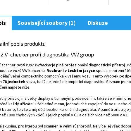
is
Související soubory (1)
Diskuze
ailní popis produktu
2 V-checker profi diagnostika VW group
í scanner
profi V302 V-checker
je plně profesionální diagnostický přístroj ur
nostice vozů VW koncernu.
Rozhraní v českém jazyce
spolu s nepřemrště
j dělají velmi kompaktního pomocníka k Vašemu vozu. Tento výrobek
podpo
ch
78 jednotek
vozu, tudíž se jedná o kompletní diagnostiku. Seznam jednot
čení najdete níže.
tný přístroj má velký display s tlumeným podsvícením, takže se v něm orie
ečně každý uživatel. Přehledné menu, jednoduché zapojení do vozu nebo d
 baterie, to vše z něj dělá bezkonkurenční diagnostiku. V paměti přístroje 
než 1000 chybových kódů + jejich popisů v ČJ a dalších více než 5000 v AJ.
vá skupina, pro kterou byl scanner je velmi různorodá. Nejvíce jej však dop