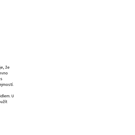
je, že
pevno
 s
ejmostí.
idlem. U
užít