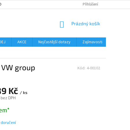
OBNÍCH ÚDAJŮ
MOŽNOST VRÁCENÍ ZBOŽÍ
Přihlášení
SLOVNÍK POJMŮ
NO
NÁKUPNÍ
Prázdný košík
KOŠÍK
DEJ
AKCE
Nejčastější dotazy
Zajímavosti
Značky
ě VW group
Kód:
4-00102
89 Kč
/ ks
 bez DPH
em*
 doručení