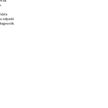
ím na
o.
řidiče
ilu odpadá
diagnostik.