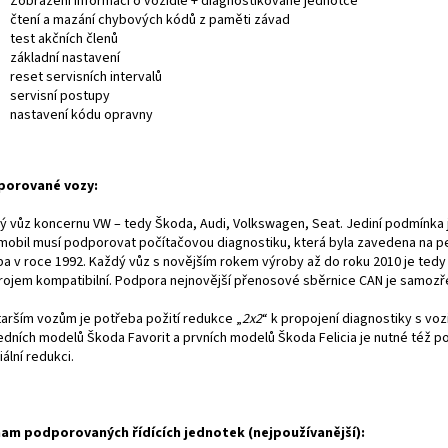
Zobrazení informací o vozidle + diagnostikované jednotce
čtení a mazání chybových kódů z paměti závad
test akčních členů
základní nastavení
reset servisních intervalů
servisní postupy
nastavení kódu opravny
porované vozy:
ý vůz koncernu VW – tedy Škoda, Audi, Volkswagen, Seat. Jediní podmínka 
mobil musí podporovat počítačovou diagnostiku, která byla zavedena na 
ba v roce 1992. Každý vůz s novějším rokem výroby až do roku 2010 je tedy
trojem kompatibilní. Podpora nejnovější přenosové sběrnice CAN je samozř
tarším vozům je potřeba požití redukce „
2x2
“ k propojení diagnostiky s voz
edních modelů Škoda Favorit a prvních modelů Škoda Felicia je nutné též po
ální redukci.
am podporovaných řídících jednotek (nejpoužívanější):