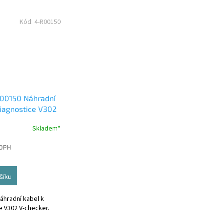
Kód:
4-R00150
00150 Náhradní
diagnostice V302
r
Skladem*
 DPH
šíku
áhradní kabel k
e V302 V-checker.