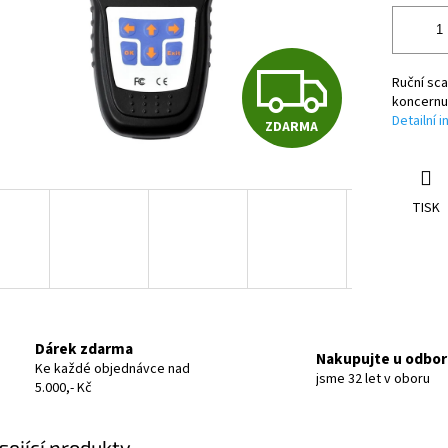
Z
Ruční sca
koncernu
Detailní 
ZDARMA
D
A
TISK
R
M
Dárek zdarma
Nakupujte u odbor
Ke každé objednávce nad
jsme 32 let v oboru
5.000,- Kč
A
sející produkty