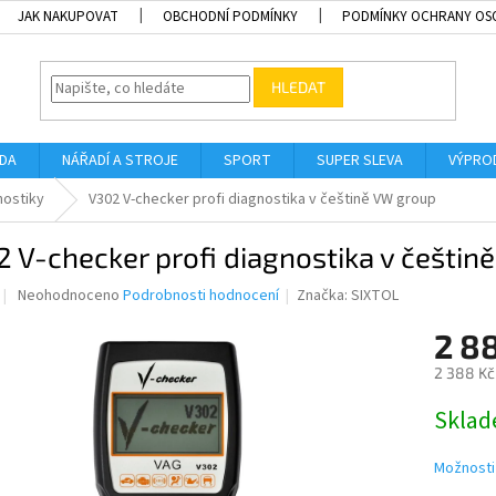
JAK NAKUPOVAT
OBCHODNÍ PODMÍNKY
PODMÍNKY OCHRANY OS
HLEDAT
ADA
NÁŘADÍ A STROJE
SPORT
SUPER SLEVA
VÝPRO
nostiky
V302 V-checker profi diagnostika v češtině VW group
 V-checker profi diagnostika v češtin
Průměrné
Neohodnoceno
Podrobnosti hodnocení
Značka:
SIXTOL
hodnocení
produktu
2 8
je
2 388 Kč
0,0
z
Měrná
Sklad
5
cena:
hvězdiček.
Možnosti