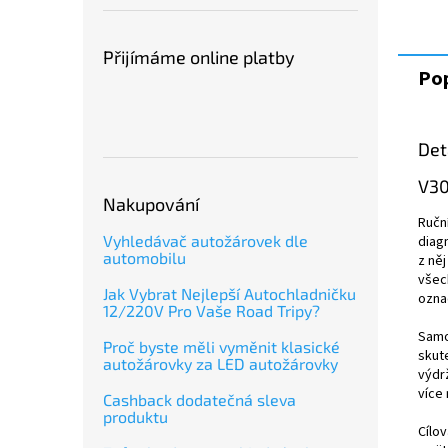
Přijímáme online platby
Pop
Det
V30
Nakupování
Ručn
Vyhledávač autožárovek dle
diag
automobilu
z ně
vše
Jak Vybrat Nejlepší Autochladničku
ozna
12/220V Pro Vaše Road Tripy?
Samo
Proč byste měli vyměnit klasické
skut
autožárovky za LED autožárovky
výdrž
více 
Cashback dodatečná sleva
produktu
Cílo