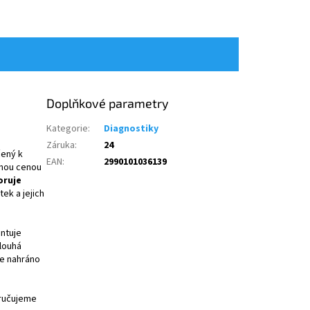
Doplňkové parametry
Kategorie
:
Diagnostiky
Záruka
:
24
čený k
EAN
:
2990101036139
nou cenou
ruje
ek a jejich
ntuje
louhá
je nahráno
oručujeme