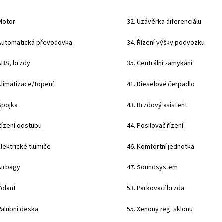
Motor
32. Uzávěrka diferenciálu
 Automatická převodovka
34. Řízení výšky podvozku
ABS, brzdy
35. Centrální zamykání
Klimatizace/topení
41. Dieselové čerpadlo
Spojka
43. Brzdový asistent
Řízení odstupu
44. Posilovač řízení
Elektrické tlumiče
46. Komfortní jednotka
Airbagy
47. Soundsystem
Volant
53. Parkovací brzda
Palubní deska
55. Xenony reg. sklonu