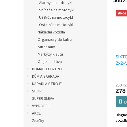
Alarmy na motocykl
Spínače na motocykl
Akce
USB/CL na motocykl
Ostatní na motocykl
Nákladní vozidla
Organizéry do kufru
Autostany
Markýzy k autu
SIXT
Oleje a aditiva
2x2-
DOMÁCÍ ELEKTRO
DŮM A ZAHRADA
NÁŘADÍ A STROJE
230 Kč
278
SPORT
SUPER SLEVA
D
VÝPRODEJ
AKCE
Diagno
vozidl
Značky