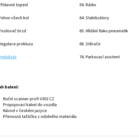
Přídavné topení
56. Rádio
Pohon všech kol
64. Stabilizátory
Posilovač brzd
65. Hlídání tlaku pneumatik
Regulace prokluzu
68. Stěrače
Imobilizér
76. Parkovací asistent
h balení:
Ruční scanner profi V302 CZ
Propojovací kabel do vozidla
Návod v českém jazyce
Přenosná taštička z odolného materiálu