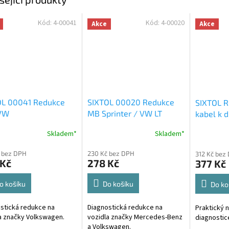
Kód:
4-00041
Kód:
4-00020
Akce
Akce
OL 00041 Redukce
SIXTOL 00020 Redukce
SIXTOL R
VW
MB Sprinter / VW LT
kabel k 
V-checke
Skladem*
Skladem*
 bez DPH
230 Kč bez DPH
312 Kč bez
 Kč
278 Kč
377 Kč
o košíku
Do košíku
Do ko
stická redukce na
Diagnostická redukce na
Praktický n
a značky Volkswagen.
vozidla značky Mercedes-Benz
diagnostic
a Volkswagen.