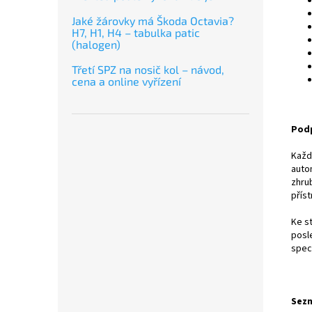
Jaké žárovky má Škoda Octavia?
H7, H1, H4 – tabulka patic
(halogen)
Třetí SPZ na nosič kol – návod,
cena a online vyřízení
Pod
Každ
auto
zhru
přís
Ke s
posl
speci
Sezn