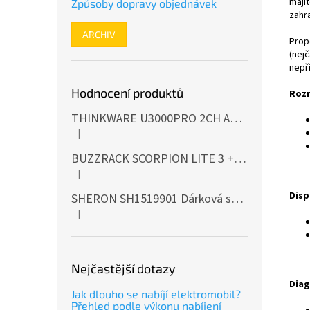
maji
Způsoby dopravy objednávek
zahra
ARCHIV
Prop
(nej
nepří
Hodnocení produktů
Roz
THINKWARE U3000PRO 2CH Autokamera 4K+2K, HDR, WiFi, GPS, BT, mikrovlnné senzory
|
Hodnocení produktu je 5 z 5 hvězdiček.
BUZZRACK SCORPION LITE 3
+ Cashback 500 Kč jako dodatečná sleva za platbu předem
|
Hodnocení produktu je 5 z 5 hvězdiček.
Disp
SHERON SH1519901 Dárková sada EXTERIÉR
|
Hodnocení produktu je 5 z 5 hvězdiček.
Nejčastější dotazy
Diag
Jak dlouho se nabíjí elektromobil?
Přehled podle výkonu nabíjení