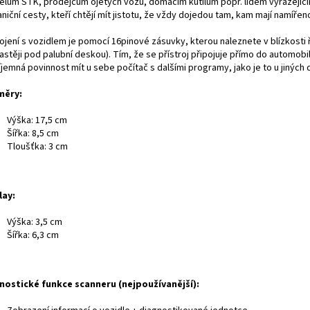
telům STK, prodejcům ojetých vozů, domácím kutilům popř. lidem vyrážejíc
niční cesty, kteří chtějí mít jistotu, že vždy dojedou tam, kam mají namířen
ojení s vozidlem je pomocí 16pinové zásuvky, kterou naleznete v blízkosti 
častěji pod palubní deskou). Tím, že se přístroj připojuje přímo do automob
jemná povinnost mít u sebe počítač s dalšími programy, jako je to u jiných 
měry:
Výška: 17,5 cm
Šířka: 8,5 cm
Tloušťka: 3 cm
lay:
Výška: 3,5 cm
Šířka: 6,3 cm
nostické funkce scanneru (nejpoužívanější):