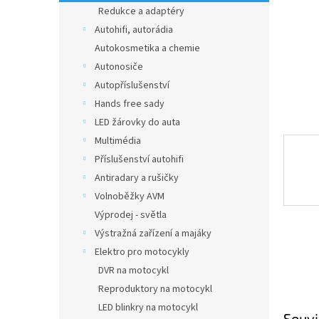
n
Redukce a adaptéry
e
Autohifi, autorádia
l
Autokosmetika a chemie
Autonosiče
Autopříslušenství
Hands free sady
LED žárovky do auta
Multimédia
Příslušenství autohifi
Antiradary a rušičky
Volnoběžky AVM
Výprodej - světla
Výstražná zařízení a majáky
Elektro pro motocykly
DVR na motocykl
Reproduktory na motocykl
LED blinkry na motocykl
Souvi