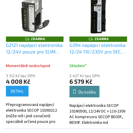
r
p
o
i
d
s
u
p
k
r
t
o
ZDARMA
ZDARMA
ů
Z
Z
D
D
d
G2121 napájecí elektronika
G394 napájecí elektronika
A
A
u
12/24V pouze pro SLIM
12/24 110/230V pro SECOP
R
R
M
M
k
140
BD35F
A
A
t
Momentálně nedostupné
Skladem*
ů
3 312 Kč bez DPH
5 437 Kč bez DPH
4 008 Kč
6 579 Kč
DETAIL
Do košíku
Přeprogramovaná napájecí
Napájecí elektronika SECOP
elektronika SECOP 101N0212
101N0500, 12/24V DC + 110-230V
(může mít i jiné označení)
AC kompresoru SECOP BD35F,
speciálně určená pouze pro
BD50F. Elektronika má
chladničku Indel B SLIM140.
automatické rozpoznání