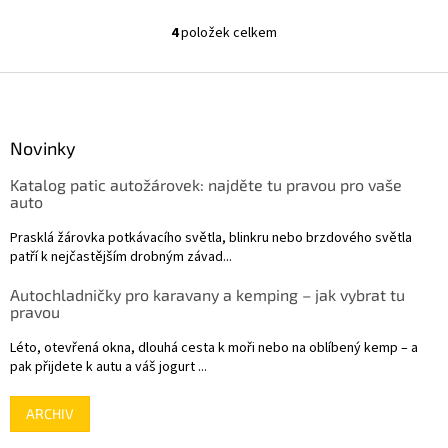
(G660) Kompresor je použit i v
(vzájemně zaměnitelné, liší se
dalších chladničkách Indel B,
pouze provedením chladiče na
4
položek celkem
O
viz...
zadní straně)
v
l
Z
á
á
d
p
a
a
Novinky
c
t
í
Katalog patic autožárovek: najděte tu pravou pro vaše
í
p
auto
r
v
Prasklá žárovka potkávacího světla, blinkru nebo brzdového světla
k
patří k nejčastějším drobným závad...
y
v
Autochladničky pro karavany a kemping – jak vybrat tu
ý
pravou
p
i
Léto, otevřená okna, dlouhá cesta k moři nebo na oblíbený kemp – a
s
pak přijdete k autu a váš jogurt ...
u
ARCHIV