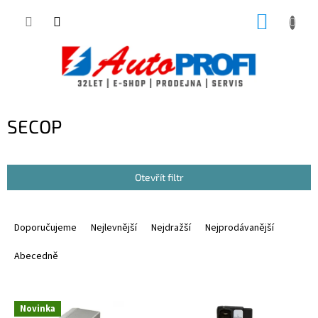
Přejít
NÁKUP
na
obsah
KOŠÍK
SECOP
Otevřít filtr
Ř
a
Doporučujeme
Nejlevnější
Nejdražší
Nejprodávanější
z
e
Abecedně
n
í
V
p
Novinka
ý