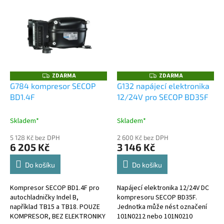
Chladnička SLIM140 používá NTC
napájecího napětí a automatické
teplotní...
prioritní...
ZDARMA
ZDARMA
Z
Z
D
D
G784 kompresor SECOP
G132 napájecí elektronika
A
A
BD1.4F
12/24V pro SECOP BD35F
R
R
M
M
A
A
Skladem*
Skladem*
5 128 Kč bez DPH
2 600 Kč bez DPH
6 205 Kč
3 146 Kč
Do košíku
Do košíku
Kompresor SECOP BD1.4F pro
Napájecí elektronika 12/24V DC
autochladničky Indel B,
kompresoru SECOP BD35F.
například TB15 a TB18. POUZE
Jednotka může nést označení
KOMPRESOR, BEZ ELEKTRONIKY
101N0212 nebo 101N0210