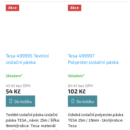
lepidla: na bázi kaučuku - barva:
černá - tloušťka: 280…
Akce
Akce
Tesa 499995 Textilní
Tesa 499997
izolační páska
Polyester.izolační páska
Skladem*
Skladem*
45 Kč bez DPH
84 Kč bez DPH
54 Kč
102 Kč
Do košíku
Do košíku
Textilní izolační páska izolační
Odolná izolační polyester.páska
páska TESA , návin: 25m / šířka:
TESA 25m / 19mm - 1ksVýrobce:
9mmVýrobce: Tesa- materiál
Tesa