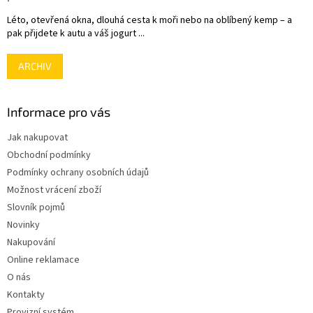
p
i
Léto, otevřená okna, dlouhá cesta k moři nebo na oblíbený kemp – a
s
pak přijdete k autu a váš jogurt ...
u
ARCHIV
Informace pro vás
Jak nakupovat
Obchodní podmínky
Podmínky ochrany osobních údajů
Možnost vrácení zboží
Slovník pojmů
Novinky
Nakupování
Online reklamace
O nás
Kontakty
Provizní systém