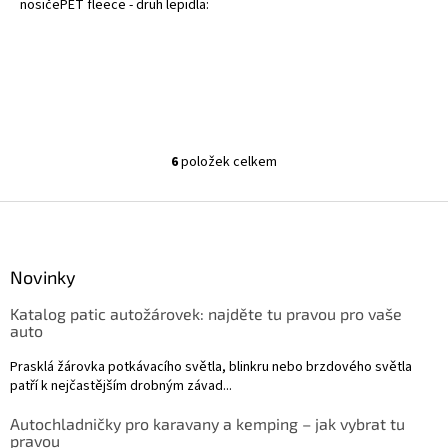
nosičePET fleece - druh lepidla:
na bázi kaučuku - černá barva -
tloušťka:…
6
položek celkem
O
v
l
Z
á
á
d
p
a
a
Novinky
c
t
í
Katalog patic autožárovek: najděte tu pravou pro vaše
í
p
auto
r
v
Prasklá žárovka potkávacího světla, blinkru nebo brzdového světla
k
patří k nejčastějším drobným závad...
y
v
Autochladničky pro karavany a kemping – jak vybrat tu
ý
pravou