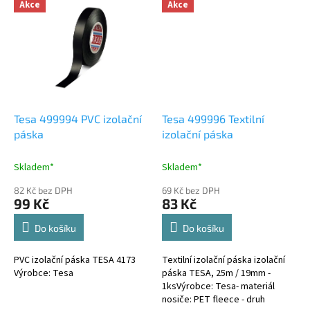
barva: černá -…
Akce
Akce
Tesa 499994 PVC izolační
Tesa 499996 Textilní
páska
izolační páska
Skladem*
Skladem*
82 Kč bez DPH
69 Kč bez DPH
99 Kč
83 Kč
Do košíku
Do košíku
PVC izolační páska TESA 4173
Textilní izolační páska izolační
Výrobce: Tesa
páska TESA, 25m / 19mm -
1ksVýrobce: Tesa- materiál
nosiče: PET fleece - druh