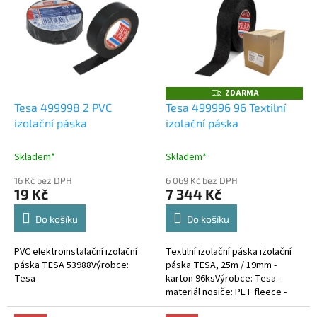
r
p
o
i
d
s
u
p
k
r
t
o
ZDARMA
ů
Z
D
d
Tesa 499998 2 PVC
Tesa 499996 96 Textilní
A
u
izolační páska
izolační páska
R
M
k
A
t
Skladem*
Skladem*
ů
16 Kč bez DPH
6 069 Kč bez DPH
19 Kč
7 344 Kč
Do košíku
Do košíku
PVC elektroinstalační izolační
Textilní izolační páska izolační
páska TESA 53988Výrobce:
páska TESA, 25m / 19mm -
Tesa
karton 96ksVýrobce: Tesa-
materiál nosiče: PET fleece -
druh lepidla: na bázi kaučuku -