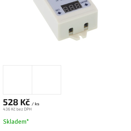
528 Kč
/ ks
436 Kč bez DPH
Měrná
Skladem*
cena: