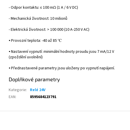
- Odpor kontaktu:
≤
100
m
Ω
(1
A
/
6
V
DC)
- Mechanická
životnost: 10 milionů
- Elektrick
á
životnost: > 100 000 (10 A-250 V AC)
⦁
Provozní teplota: -40 a
ž 85
℃
⦁
Nastavení vypnutí: minimální hodnoty proudu jsou 7
mA/12
V
(zpo
žděn
í uvoln
ěn
í)
⦁
P
řednastaven
é parametry jsou ulo
ženy po vypnut
í napájení.
Doplňkové parametry
Kategorie
:
Relé 24V
EAN
:
8595684123791
Z
á
p