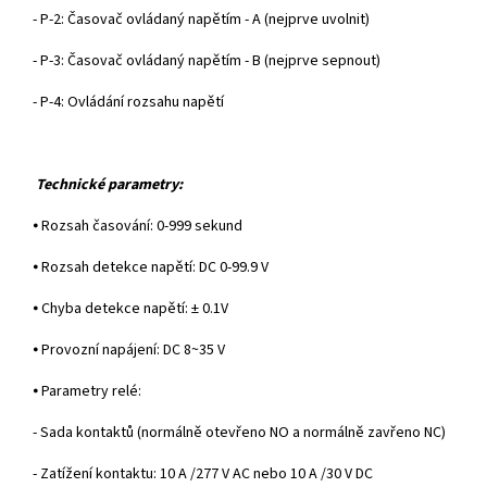
- P-2:
Časovač ovl
ádaný nap
ět
ím - A (nejprve uvolnit)
- P-3:
Časovač ovl
ádaný nap
ět
ím - B (nejprve sepnout)
- P-4: Ovládání rozsahu nap
ět
í
Technické parametry:
⦁
Rozsah
časov
ání: 0-999 sekund
⦁
Rozsah detekce nap
ět
í: DC 0-99.9 V
⦁
Chyba detekce nap
ět
í: ± 0.1V
⦁
Provozní napájení: DC 8~35
V
⦁
Parametry relé:
- Sada kontakt
ů (norm
áln
ě otevřeno NO a norm
áln
ě zavřeno NC)
- Zat
í
žen
í kontaktu: 10
A
/277
V AC nebo 10
A
/30
V DC