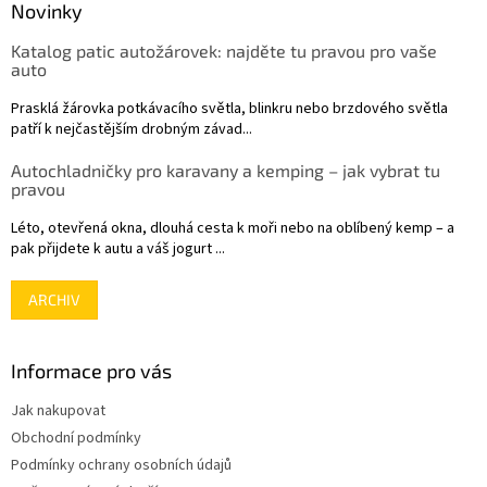
a
Novinky
t
Katalog patic autožárovek: najděte tu pravou pro vaše
í
auto
Prasklá žárovka potkávacího světla, blinkru nebo brzdového světla
patří k nejčastějším drobným závad...
Autochladničky pro karavany a kemping – jak vybrat tu
pravou
Léto, otevřená okna, dlouhá cesta k moři nebo na oblíbený kemp – a
pak přijdete k autu a váš jogurt ...
ARCHIV
Informace pro vás
Jak nakupovat
Obchodní podmínky
Podmínky ochrany osobních údajů