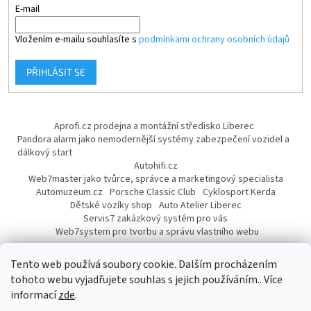
E-mail
Vložením e-mailu souhlasíte s
podmínkami ochrany osobních údajů
PŘIHLÁSIT SE
Aprofi.cz prodejna a montážní středisko Liberec
Pandora alarm jako nemodernější systémy zabezpečení vozidel a
dálkový start
Autohifi.cz
Web7master jako tvůrce, správce a marketingový specialista
Automuzeum.cz
Porsche Classic Club
Cyklosport Kerda
Dětské vozíky shop
Auto Atelier Liberec
Servis7 zakázkový systém pro vás
Web7system pro tvorbu a správu vlastního webu
Dárek
Tento web používá soubory cookie. Dalším procházením
tohoto webu vyjadřujete souhlas s jejich používáním.. Více
informací
zde
.