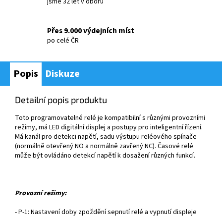
jsme 32 let v oboru
Přes 9.000 výdejních míst
po celé ČR
Popis
Diskuze
Detailní popis produktu
Toto programovateln
é relé je kompatibilní s r
ůzn
ými provozními
re
žimy, m
á LED digitální displej a postupy pro inteligentní
ř
ízení.
Má kanál pro detekci nap
ět
í, sadu výstupu reléového spína
če
(norm
áln
ě otevřen
ý NO a normáln
ě zavřen
ý NC).
Časov
é relé
m
ůže b
ýt ovládáno detekcí nap
ět
í k dosa
žen
í r
ůzn
ých funkcí.
Provozní re
žimy:
- P-1: Nastaven
í doby zpo
žděn
í sepnutí relé a vypnutí displeje