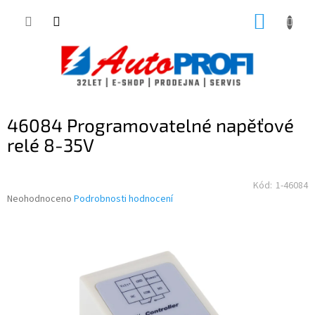
Přejít
NÁKUP
na
obsah
KOŠÍK
46084 Programovatelné napěťové
relé 8-35V
Kód:
1-46084
Průměrné
Neohodnoceno
Podrobnosti hodnocení
hodnocení
produktu
je
0,0
z
5
hvězdiček.