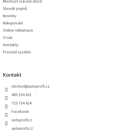
Možnost vrácení zboží
Slovník pojmů
Novinky
Nakupování
Online reklamace
O nás
Kontakty
Provizní systém
Kontakt
obchod
@
autoprofi.cz
485 150 621
723 734 424
Facebook
autoproficz
autoproficz/