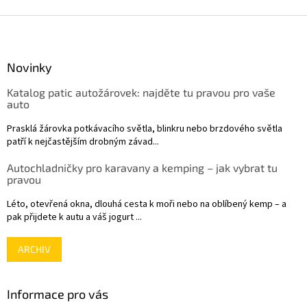
u
Z
á
p
a
Novinky
t
Katalog patic autožárovek: najděte tu pravou pro vaše
í
auto
Prasklá žárovka potkávacího světla, blinkru nebo brzdového světla
patří k nejčastějším drobným závad...
Autochladničky pro karavany a kemping – jak vybrat tu
pravou
Léto, otevřená okna, dlouhá cesta k moři nebo na oblíbený kemp – a
pak přijdete k autu a váš jogurt ...
ARCHIV
Informace pro vás