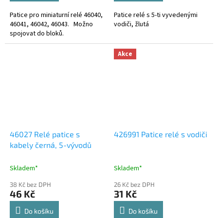
Patice pro miniaturní relé 46040,
Patice relé s 5-ti vyvedenými
46041, 46042, 46043. Možno
vodiči, žlutá
spojovat do bloků.
Akce
46027 Relé patice s
426991 Patice relé s vodiči
kabely černá, 5-vývodů
Skladem*
Skladem*
38 Kč bez DPH
26 Kč bez DPH
46 Kč
31 Kč
Do košíku
Do košíku