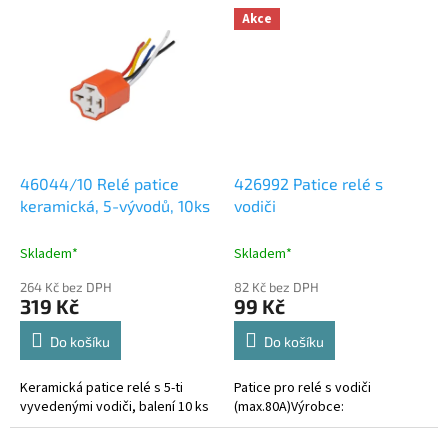
Akce
46044/10 Relé patice
426992 Patice relé s
keramická, 5-vývodů, 10ks
vodiči
Skladem*
Skladem*
264 Kč bez DPH
82 Kč bez DPH
319 Kč
99 Kč
Do košíku
Do košíku
Keramická patice relé s 5-ti
Patice pro relé s vodiči
vyvedenými vodiči, balení 10 ks
(max.80A)Výrobce: