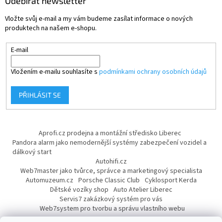
Odebírat newsletter
Vložte svůj e-mail a my vám budeme zasílat informace o nových
produktech na našem e-shopu.
E-mail
Vložením e-mailu souhlasíte s
podmínkami ochrany osobních údajů
PŘIHLÁSIT SE
Aprofi.cz prodejna a montážní středisko Liberec
Pandora alarm jako nemodernější systémy zabezpečení vozidel a
dálkový start
Autohifi.cz
Web7master jako tvůrce, správce a marketingový specialista
Automuzeum.cz
Porsche Classic Club
Cyklosport Kerda
Dětské vozíky shop
Auto Atelier Liberec
Servis7 zakázkový systém pro vás
Web7system pro tvorbu a správu vlastního webu