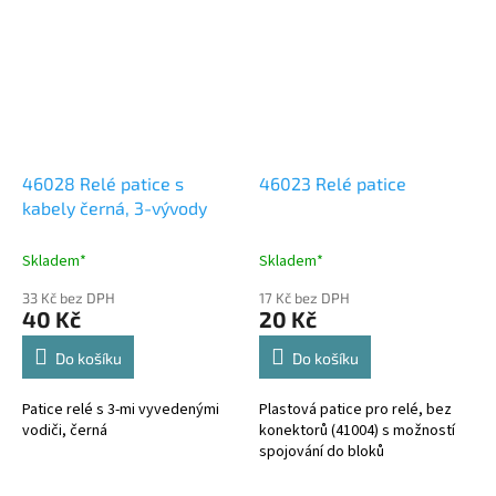
46028 Relé patice s
46023 Relé patice
kabely černá, 3-vývody
Skladem*
Skladem*
33 Kč bez DPH
17 Kč bez DPH
40 Kč
20 Kč
Do košíku
Do košíku
Patice relé s 3-mi vyvedenými
Plastová patice pro relé, bez
vodiči, černá
konektorů (41004) s možností
spojování do bloků