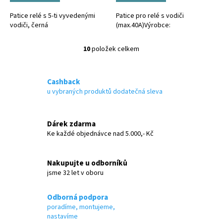
Patice relé s 5-ti vyvedenými
Patice pro relé s vodiči
vodiči, černá
(max.40A)Výrobce:
10
položek celkem
O
v
l
á
Cashback
d
u vybraných produktů dodatečná sleva
a
c
í
Dárek zdarma
p
Ke každé objednávce nad 5.000,- Kč
r
v
k
Nakupujte u odborníků
y
jsme 32 let v oboru
v
ý
p
Odborná podpora
i
poradíme, montujeme,
s
nastavíme