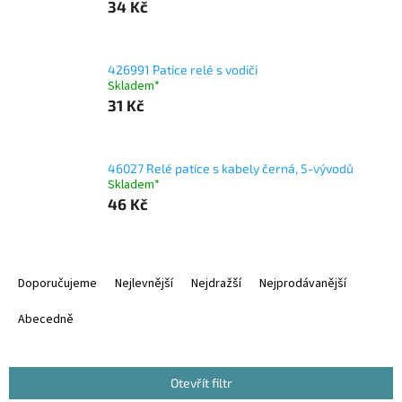
34 Kč
426991 Patice relé s vodiči
Skladem*
31 Kč
46027 Relé patice s kabely černá, 5-vývodů
Skladem*
46 Kč
Ř
a
Doporučujeme
Nejlevnější
Nejdražší
Nejprodávanější
z
e
Abecedně
n
í
p
Otevřít filtr
r