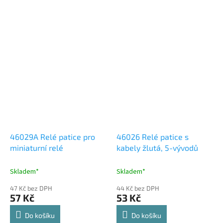
46029A Relé patice pro
46026 Relé patice s
miniaturní relé
kabely žlutá, 5-vývodů
Skladem*
Skladem*
47 Kč bez DPH
44 Kč bez DPH
57 Kč
53 Kč
Do košíku
Do košíku