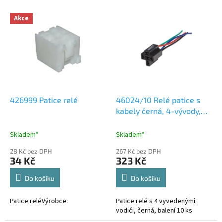
o
V
Akce
d
ý
u
p
k
i
t
s
ů
p
r
o
d
426999 Patice relé
46024/10 Relé patice s
u
kabely černá, 4-vývody,
k
10ks
t
Skladem*
Skladem*
ů
28 Kč bez DPH
267 Kč bez DPH
34 Kč
323 Kč
Do košíku
Do košíku
Patice reléVýrobce:
Patice relé s 4 vyvedenými
vodiči, černá, balení 10 ks