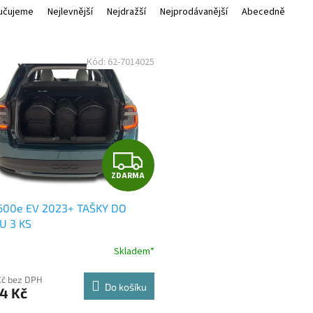
učujeme
Nejlevnější
Nejdražší
Nejprodávanější
Abecedně
Kód:
62-7014025
Z
ZDARMA
D
 600e EV 2023+ TAŠKY DO
A
U 3 KS
R
Skladem*
M
Kč bez DPH
Do košíku
4 Kč
A