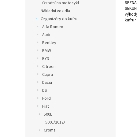
SEZNA
Ostatní na motocykl
SEKUND
Nákladní vozidla
výhody
Organizéry do kufru
kufru?
Alfa Romeo
Audi
Bentley
BMW
BYD
Citroen
Cupra
Dacia
DS
Ford
Fiat
500L
500L/2012+
Croma