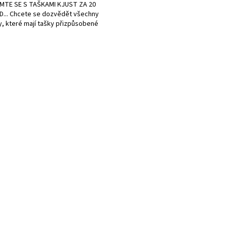
MTE SE S TAŠKAMI KJUST ZA 20
... Chcete se dozvědět všechny
, které mají tašky přizpůsobené
O
v
l
á
d
a
c
í
p
r
v
k
y
v
ý
p
i
s