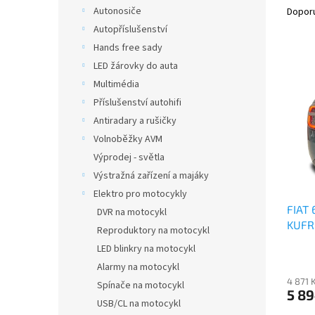
n
a
Autonosiče
Dopor
e
z
Autopříslušenství
l
e
Hands free sady
V
n
LED žárovky do auta
ý
í
Multimédia
p
p
i
r
Příslušenství autohifi
s
o
Antiradary a rušičky
p
d
Volnoběžky AVM
r
u
Výprodej - světla
o
k
Výstražná zařízení a majáky
d
t
Elektro pro motocykly
u
ů
FIAT
k
DVR na motocykl
KUFR
t
Reproduktory na motocykl
ů
LED blinkry na motocykl
Alarmy na motocykl
4 871 
Spínače na motocykl
5 89
USB/CL na motocykl