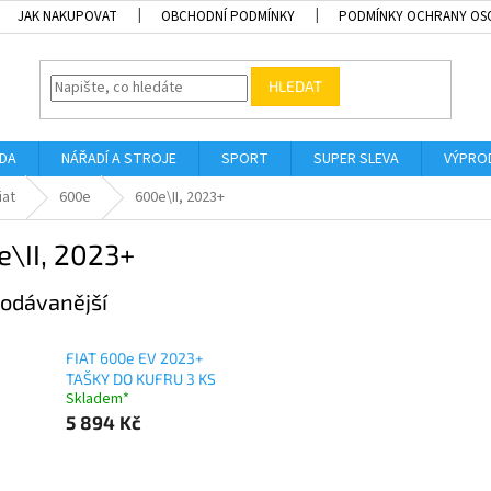
JAK NAKUPOVAT
OBCHODNÍ PODMÍNKY
PODMÍNKY OCHRANY OS
HLEDAT
ADA
NÁŘADÍ A STROJE
SPORT
SUPER SLEVA
VÝPRO
iat
600e
600e\II, 2023+
\II, 2023+
odávanější
FIAT 600e EV 2023+
TAŠKY DO KUFRU 3 KS
Skladem*
5 894 Kč