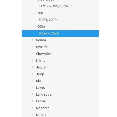
TIPO CROSS/II, 2020+
600
600\II, 2024+
600e
600e\II, 2023+
Honda
Hyundai
Chevrolet
Infiniti
Jaguar
Jeep
Kia
Lexus
Land rover
Lancia
Maserati
Mazda