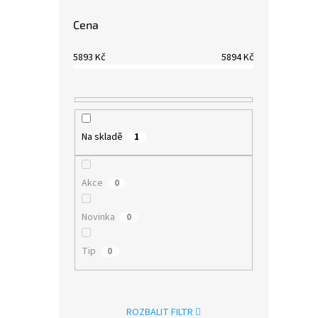
Cena
5893
Kč
5894
Kč
Na skladě
1
Akce
0
Novinka
0
Tip
0
ROZBALIT FILTR