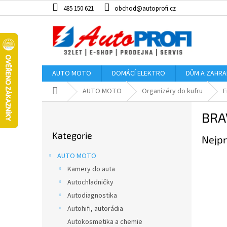
Přejít
485 150 621
obchod@autoprofi.cz
na
obsah
AUTO MOTO
DOMÁCÍ ELEKTRO
DŮM A ZAHR
Domů
AUTO MOTO
Organizéry do kufru
F
P
BRA
o
Přeskočit
s
Kategorie
kategorie
Nejpr
t
r
AUTO MOTO
a
Kamery do auta
n
Autochladničky
n
í
Autodiagnostika
p
Autohifi, autorádia
a
Autokosmetika a chemie