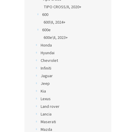
TIPO CROSS/II, 2020+
600
600\II, 2024+
600e
600e\II, 2023+
Honda
Hyundai
Chevrolet
Infiniti
Jaguar
Jeep
Kia
Lexus
Land rover
Lancia
Maserati
Mazda