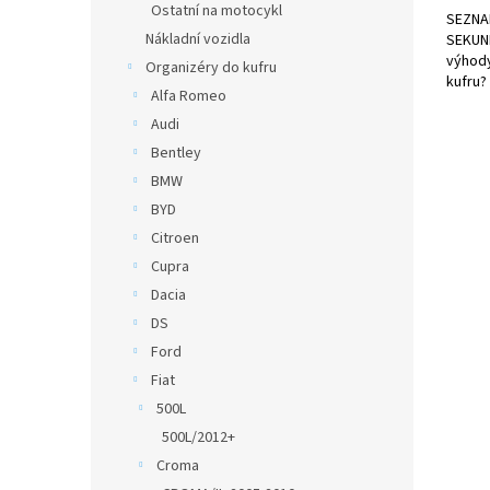
Ostatní na motocykl
SEZNA
Nákladní vozidla
SEKUND
výhody
Organizéry do kufru
kufru?
Alfa Romeo
Audi
Bentley
BMW
BYD
Citroen
Cupra
Dacia
DS
Ford
Fiat
500L
500L/2012+
Croma