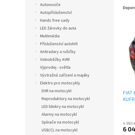
Ř
n
Autonosiče
a
e
Dopor
Autopříslušenství
z
l
e
Hands free sady
V
n
LED žárovky do auta
ý
í
Multimédia
p
p
Příslušenství autohifi
i
r
Antiradary a rušičky
s
o
p
Volnoběžky AVM
d
r
u
Výprodej - světla
o
k
Výstražná zařízení a majáky
d
t
Elektro pro motocykly
u
ů
DVR na motocykl
FIAT
k
Reproduktory na motocykl
KUFR
t
ů
LED blinkry na motocykl
Alarmy na motocykl
Spínače na motocykl
4 993 
6 0
USB/CL na motocykl