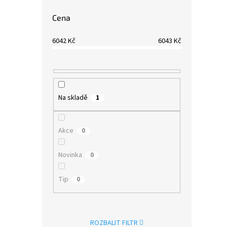
Cena
6042
Kč
6043
Kč
Na skladě
1
Akce
0
Novinka
0
Tip
0
ROZBALIT FILTR