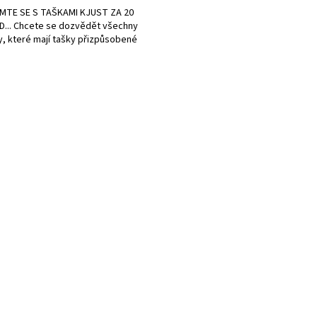
A
MTE SE S TAŠKAMI KJUST ZA 20
... Chcete se dozvědět všechny
, které mají tašky přizpůsobené
O
v
l
á
d
a
c
í
p
r
v
k
y
v
ý
p
i
s