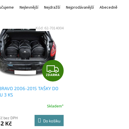
učujeme
Nejlevnější
Nejdražší
Nejprodávanější
Abecedně
Kód:
62-7014004
Z
ZDARMA
D
 BRAVO 2006-2015 TAŠKY DO
A
U 3 KS
R
Skladem*
M
Kč bez DPH
Do košíku
42 Kč