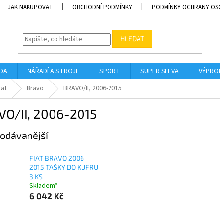
JAK NAKUPOVAT
OBCHODNÍ PODMÍNKY
PODMÍNKY OCHRANY OS
HLEDAT
ADA
NÁŘADÍ A STROJE
SPORT
SUPER SLEVA
VÝPRO
iat
Bravo
BRAVO/II, 2006-2015
VO/II, 2006-2015
odávanější
FIAT BRAVO 2006-
2015 TAŠKY DO KUFRU
3 KS
Skladem*
6 042 Kč