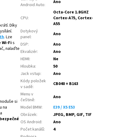
Ano
Android Auto
:
Octa-Core 1.8GHZ
CPU
:
Cortex-A75, Cortex-
A55
rátí. Díky
Dotykový
sílání.
Ano
panel
:
th
. Lze
e
Wi-Fi
s
DSP
:
Ano
ač, nalaďte
Ekvalizér
:
Ano
HDMI
:
Ne
Hloubka
:
50
Jack vstup
:
Ano
Kódy položek
CB040 + B163
v sadě
:
Menu v
Ano
češtině
:
dnoduše si
Model BMW
:
E39 / X5 E53
u na
a
Obrázek
:
JPEG, BMP, GIF, TIF
bezpečné
OS Android
:
Ano
Počet kanálů
:
4
Podpora