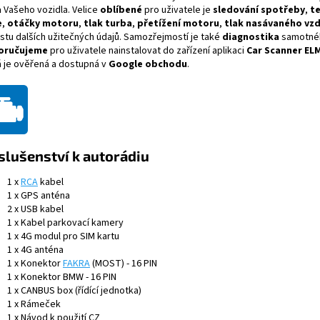
a
Vašeho vozidla.
Velice
oblíbené
pro uživatele je
sledování spotřeby
,
t
e
,
otáčky motoru
,
tlak turba
,
přetížení motoru
,
tlak nasávaného vz
stu dalších užitečných údajů. Samozřejmostí je také
diagnostika
samotnéh
oručujeme
pro uživatele nainstalovat do zařízení aplikaci
Car Scanner EL
á je ověřená a dostupná v
Google obchodu
.
slušenství k autorádiu
1 x
RCA
kabel
1 x GPS anténa
2 x USB kabel
1 x Kabel parkovací kamery
1 x 4G modul pro SIM kartu
1 x 4G anténa
1 x
Konektor
FAKRA
(MOST) - 16 PIN
1 x
Konektor BMW - 16 PIN
1 x CANBUS box (řídící jednotka)
1 x Rámeček
1 x Návod k použití CZ