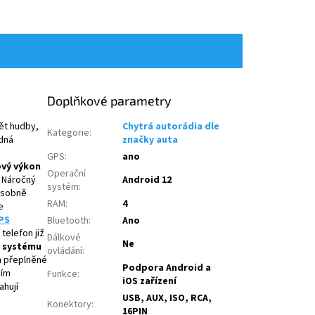
Doplňkové parametry
ět hudby,
Chytrá autorádia dle
Kategorie
:
dná
značky auta
GPS
:
ano
ový výkon
Operační
. Náročný
Android 12
systém
:
násobně
RAM
:
4
e
PS
Bluetooth
:
Ano
telefon již
Dálkové
Ne
 systému
ovládání
:
m
přeplněné
Podpora Android a
čím
Funkce
:
iOS zařízení
ahují
USB, AUX, ISO, RCA,
Konektory
:
16PIN