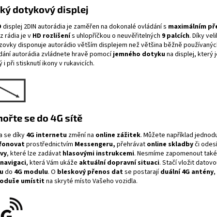
ký dotykový displej
D
displej
2DIN autorádia je zaměřen na dokonalé ovládání s
maximálním př
 rádia je
v
HD rozlišení
s uhlopříčkou o neuvěřitelných
9 palcích
. Díky vel
zovky disponuje autorádio větším displejem než většina běžně používaných
dání autorádia zvládnete hravě pomocí
jemného dotyku
na displej, který 
vý i při stisknutí ikony v rukavicích.
ořte se do 4G sítě
a se díky
4G internetu
změní na
online zážitek
. Můžete například jednod
fonovat
prostřednictvím
Messengeru,
přehrávat
online skladby
či odes
vy
, které lze zadávat
hlasovými instrukcemi
. Nesmíme zapomenout také
navigaci
, která Vám ukáže
aktuální dopravní situaci
. Stačí vložit datov
u
do
4G modulu
. O
bleskový přenos dat
se postarají
duální 4G antény
,
oduše umístit
na skryté místo Vašeho vozidla.