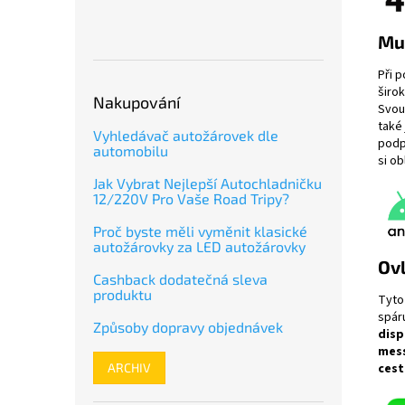
Muz
Při p
širo
Nakupování
Svou
také
Vyhledávač autožárovek dle
pod
automobilu
si o
Jak Vybrat Nejlepší Autochladničku
12/220V Pro Vaše Road Tripy?
Proč byste měli vyměnit klasické
autožárovky za LED autožárovky
Ovl
Cashback dodatečná sleva
produktu
Tyto
spár
Způsoby dopravy objednávek
disp
mes
cest
ARCHIV