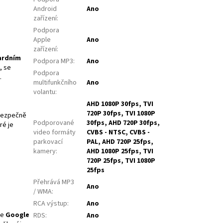
Android
Ano
zařízení
:
Podpora
Apple
Ano
zařízení
:
ardním
Podpora MP3
:
Ano
, se
Podpora
.
multifunkčního
Ano
volantu
:
AHD 1080P 30fps, TVI
720P 30fps, TVI 1080P
ezpečně
Podporované
30fps, AHD 720P 30fps,
ré je
video formáty
CVBS - NTSC, CVBS -
parkovací
PAL, AHD 720P 25fps,
kamery
:
AHD 1080P 25fps, TVI
720P 25fps, TVI 1080P
25fps
Přehrává MP3
Ano
/ WMA
:
RCA výstup
:
Ano
če
Google
RDS
:
Ano