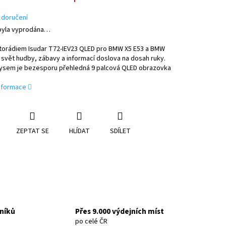
 doručení
byla vyprodána…
torádiem Isudar T72-IEV23 QLED pro BMW X5 E53 a BMW
svět hudby, zábavy a informací doslova na dosah ruky.
rysem je bezesporu přehledná 9 palcová QLED obrazovka
informace
ZEPTAT SE
HLÍDAT
SDÍLET
níků
Přes 9.000 výdejních míst
po celé ČR