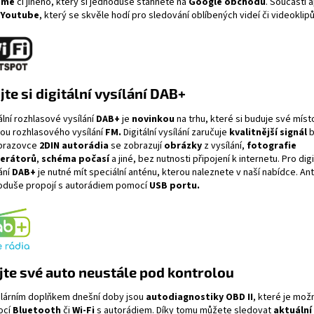
ome
či jiného, který si jednoduše stáhnete na
Google obchodu
. Součástí a
Youtube
, který se skvěle hodí pro sledování oblíbených videí či videoklipů
jte si digitální vysílání DAB+
ální rozhlasové vysílání
DAB+
je
novinkou
na trhu, které si buduje své míst
kou rozhlasového vysílání
FM.
Digitální vysílání zaručuje
kvalitnější signál
b
brazovce
2DIN autorádi
a
se zobrazují
obrázky
z vysílání,
fotografie
erátorů
,
schéma počasí
a jiné, bez nutnosti připojení k internetu. Pro digi
ání
DAB+
je nutné mít speciální anténu, kterou naleznete v naší nabídce. An
oduše propojí s autorádiem pomocí
USB portu.
te své auto neustále pod kontrolou
lárním doplňkem dnešní doby jsou
autodiagnostiky OBD II
, které je mož
ocí
Bluetooth
či
Wi-Fi
s autorádiem. Díky tomu můžete sledovat
aktuální 