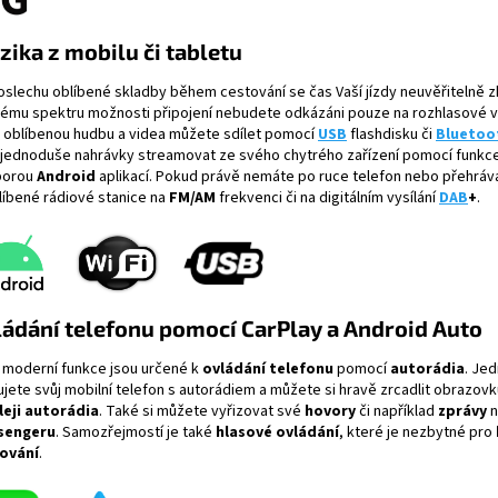
ika z mobilu či tabletu
oslechu oblíbené skladby během cestování se čas Vaší jízdy neuvěřitelně zk
kému spektru možnosti připojení nebudete odkázáni pouze na rozhlasové vy
 oblíbenou hudbu a videa můžete sdílet pomocí
USB
flashdisku či
Bluetoo
 jednoduše nahrávky streamovat ze svého chytrého zařízení pomocí funkc
porou
Android
aplikací. Pokud právě nemáte po ruce telefon nebo přehráv
blíbené rádiové stanice na
FM/AM
frekvenci či na digitálním vysílání
DAB
+
.
ádání telefonu pomocí CarPlay a Android Auto
 moderní funkce jsou určené k
ovládání telefonu
pomocí
autorádia
. Je
ujete svůj mobilní telefon s autorádiem a můžete si hravě zrcadlit obrazovk
leji autorádia
. Také si můžete vyřizovat své
hovory
či například
zprávy
n
sengeru
. Samozřejmostí je také
hlasové ovládání
, které je nezbytné pro
ování
.