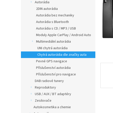
a
Autorádia
hvězdič
n
2DIN autorádia
e
Autorádia bez mechaniky
l
Autorádia s Bluetooth
Autorádia s CD / MP3 / USB
Moduly Apple CarPlay / Android Auto
Multimediální autorádia
UNI chytrá autorádia
Chytrá autorádia dle značky auta
Pevné GPS navigace
Příslušenství autorádia
Příslušenství pro navigace
DAB radiové tunery
Reproduktory
USB / AUX / BT adaptéry
Zesilovače
Autokosmetika a chemie