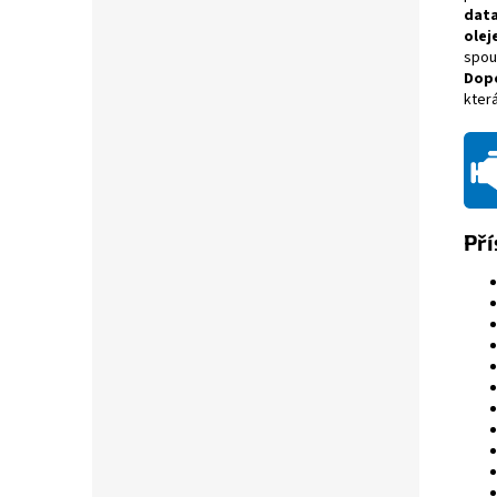
dat
olej
spou
Dop
kter
Pří