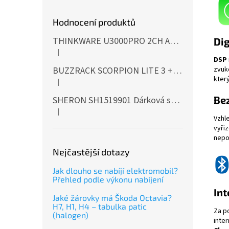
Hodnocení produktů
THINKWARE U3000PRO 2CH Autokamera 4K+2K, HDR, WiFi, GPS, BT, mikrovlnné senzory
Dig
|
Hodnocení produktu je 5 z 5 hvězdiček.
DSP
BUZZRACK SCORPION LITE 3
+ Cashback 500 Kč jako dodatečná sleva za platbu předem
zvuk
který
|
Hodnocení produktu je 5 z 5 hvězdiček.
Bez
SHERON SH1519901 Dárková sada EXTERIÉR
|
Hodnocení produktu je 5 z 5 hvězdiček.
Vzhl
vyři
nepo
Nejčastější dotazy
Jak dlouho se nabíjí elektromobil?
Přehled podle výkonu nabíjení
Int
Jaké žárovky má Škoda Octavia?
H7, H1, H4 – tabulka patic
Za p
(halogen)
inte