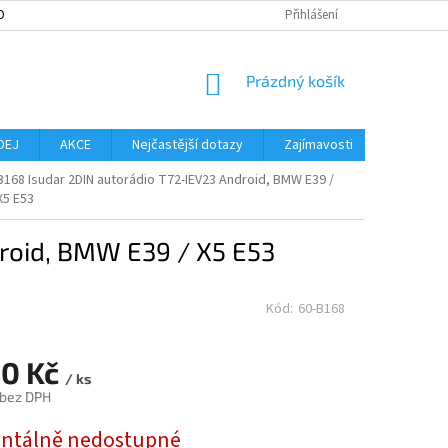
OBNÍCH ÚDAJŮ
MOŽNOST VRÁCENÍ ZBOŽÍ
Přihlášení
SLOVNÍK POJMŮ
NO
NÁKUPNÍ
Prázdný košík
KOŠÍK
DEJ
AKCE
Nejčastější dotazy
Zajímavosti
Značky
B168 Isudar 2DIN autorádio T72-IEV23 Android, BMW E39 /
X5 E53
droid, BMW E39 / X5 E53
Kód:
60-B168
90 Kč
/ ks
 bez DPH
tálně nedostupné