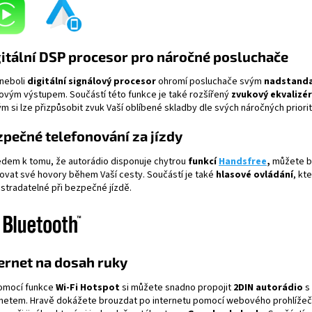
itální DSP procesor pro náročné posluchače
neboli
digitální signálový procesor
ohromí posluchače svým
nadstand
ovým výstupem. Součástí této funkce je také rozšířený
zvukový ekvalizér
m si lze přizpůsobit zvuk Vaší oblíbené skladby dle svých náročných priorit
pečné telefonování za jízdy
edem k tomu, že autorádio disponuje chytrou
funkcí
Handsfree
,
můžete
b
zovat své hovory během Vaší cesty. Součástí je také
hlasové ovládání
, kte
stradatelné při bezpečné jízdě.
ernet na dosah ruky
omocí funkce
Wi-Fi
Hotspot
si můžete snadno propojit
2DIN autorádio
s
rnetem. Hravě dokážete brouzdat po internetu pomocí webového prohlíže