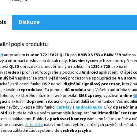
5.000,- Kč
A
is
Diskuze
ailní popis produktu
IN
autorádiem
Isudar T72-IEV23 QLED
pro
BMW X5 E53
a
BMW E39
máte sv
vy a informací doslova na dosah ruky.
Hlavním rysem
je bezesporu přehle
cová
QLED
obrazovka s neuvěřitelným rozlišením
1280 x 720
. Lze na ní
ovat
video
i prohlížet fotografie s podporou
Android
aplikacemi. O
špičk
ynulý běh
aplikací se stará
8-jádrový
procesor ve spolupráci se
4 GB RAM
chač jistě ocení funkci
DSP
neboli
digitální signálový procesor
, který 
uje kvalitu
reprodukce
. Za pomocí
4G modulu
se z Vašeho autorádia stan
tphone, ze kterého můžete hravě odesílat
SMS zprávy
, využívat
online
G
gaci
s aktuální
dopravní situací
či využívat další cenné funkce. Váš mobilní 
ane navždy v kapse díky funkci
CarPlay
a
Android Auto
. Díky
operačnímu
oid 12
budete mít ve svém automobilu kompletní
multimediální centru
cemi a aplikacemi. Pohled z
parkovací kamery
Vám umožní bezpečné a ni
šené couvání.
Autorádio
nabízí možnost výběru z různých jazyků, které obs
oženou základní část systému do
českého jazyka
.