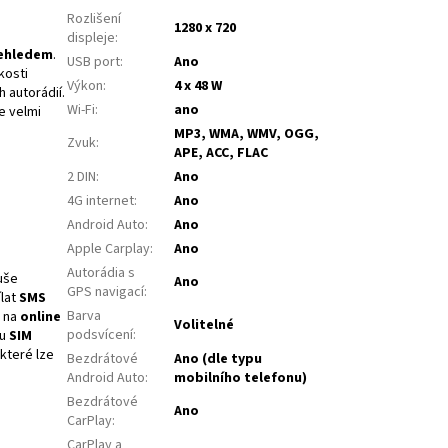
Rozlišení
1280 x 720
displeje
:
ehledem
.
USB port
:
Ano
ikosti
Výkon
:
4 x 48 W
 autorádií.
Wi-Fi
:
ano
je velmi
MP3, WMA, WMV, OGG,
Zvuk
:
APE, ACC, FLAC
2 DIN
:
Ano
4G internet
:
Ano
Android Auto
:
Ano
Apple Carplay
:
Ano
Autorádia s
uše
Ano
GPS navigací
:
ílat
SMS
Barva
 na
online
Volitelné
podsvícení
:
ou
SIM
 které lze
Bezdrátové
Ano (dle typu
Android Auto
:
mobilního telefonu)
Bezdrátové
Ano
CarPlay
:
CarPlay a