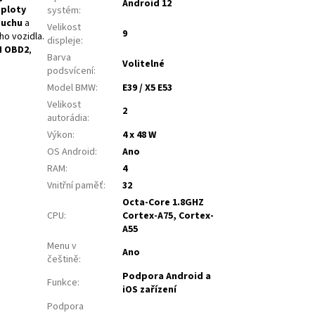
Android 12
eploty
systém
:
duchu
a
Velikost
9
o vozidla.
displeje
:
M OBD2
,
Barva
Volitelné
podsvícení
:
Model BMW
:
E39 / X5 E53
Velikost
2
autorádia
:
Výkon
:
4 x 48 W
OS Android
:
Ano
RAM
:
4
Vnitřní paměť
:
32
Octa-Core 1.8GHZ
CPU
:
Cortex-A75, Cortex-
A55
Menu v
Ano
češtině
:
Podpora Android a
Funkce
:
iOS zařízení
Podpora