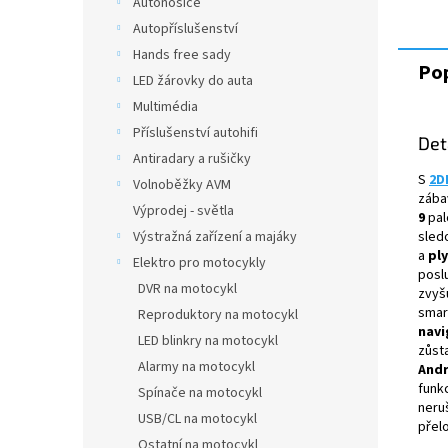
Autonosiče
Autopříslušenství
Hands free sady
Pop
LED žárovky do auta
Multimédia
Příslušenství autohifi
Det
Antiradary a rušičky
S
2D
Volnoběžky AVM
zába
Výprodej - světla
9
pal
sled
Výstražná zařízení a majáky
a
pl
Elektro pro motocykly
poslu
DVR na motocykl
zvyš
smar
Reproduktory na motocykl
navi
LED blinkry na motocykl
zůst
Alarmy na motocykl
Andr
funk
Spínače na motocykl
neru
USB/CL na motocykl
přel
Ostatní na motocykl