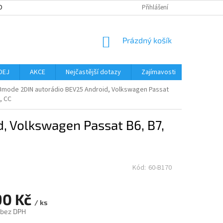
OBNÍCH ÚDAJŮ
MOŽNOST VRÁCENÍ ZBOŽÍ
Přihlášení
SLOVNÍK POJMŮ
NO
NÁKUPNÍ
Prázdný košík
KOŠÍK
DEJ
AKCE
Nejčastější dotazy
Zajímavosti
Značky
Bmode 2DIN autorádio BEV25 Android, Volkswagen Passat
, CC
, Volkswagen Passat B6, B7,
Kód:
60-B170
90 Kč
/ ks
 bez DPH