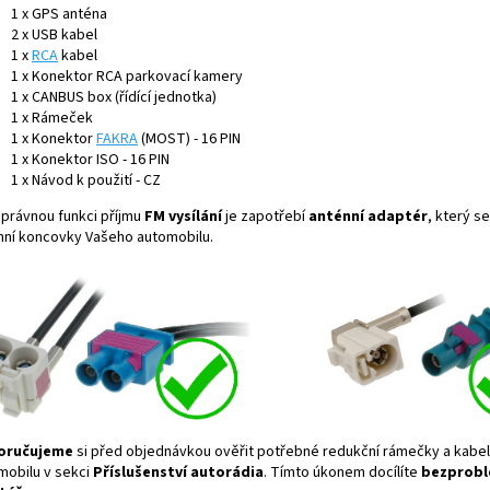
1 x GPS anténa
2 x USB kabel
1 x
RCA
kabel
1 x Konektor RCA parkovací kamery
1 x CANBUS box (řídící jednotka)
1 x Rámeček
1 x Konektor
FAKRA
(MOST) - 16 PIN
1 x Konektor ISO - 16 PIN
1 x Návod k použití - CZ
správnou funkci příjmu
FM vysílání
je zapotřebí
anténní adaptér
, který se
nní koncovky Vašeho automobilu.
oručujeme
si před objednávkou ověřit potřebné redukční rámečky a kabe
mobilu v sekci
Příslušenství autorádia
. Tímto úkonem docílíte
bezprob