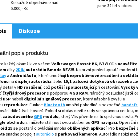
M
Ke každé objednávce nad
jsme 32 let v oboru
5.000,- Kč
A
is
Diskuze
ailní popis produktu
jte každý okamžik ve vašem
Volkswagen Passat B6,
B7
či
CC
s
neuvěřite
kem
díky
2DIN
autorádiu Bmode BEV25
. Na první pohled upoutá moderní 
lay
a
AndroidAuto
, které umožňují
bezproblémové zrcadlení
a
ovládá
fonu
na
displeji autorádia
. Jeho
10,1 palcová dotyková obrazovka
za
ý detail v
HD rozlišení
, což
potěší spolucestující
při cestování.
Vysoký 
tí
čtyřjádrový procesor
s podporou
4 GB RAM
. Náročný posluchač jistě o
ci
DSP
neboli
digitální signálový procesor
, který násobně zvyšuje
tu
reprodukce
.
Funkce
Bluetooth
umožní pohodlné a bezpečné
handsfr
zování důležitých hovorů. Pokud si občas nevíte rady se správnou cestou, 
ít
zabudovaného
GPS
modulu
, který Vás přivede na tu správnou cestu. 
gle obchodu
si můžete stáhnout svou oblíbenou
GPS navigaci
. Operační
oid 15
se postará o ovládání mnoha
oblíbených aplikací
. Pro
bezpečné 
te snadno propojit
autorádio
s
parkovací kamerou
. Autorádio nabízí mo