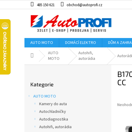
Přejít
485 150 621
obchod@autoprofi.cz
na
obsah
AUTO MOTO
DOMÁCÍ ELEKTRO
DŮM A ZAHR
AUTO
Autohifi,
Domů
Autorád
MOTO
autorádia
P
B17
o
Přeskočit
s
CC
Kategorie
kategorie
t
r
AUTO MOTO
a
Kamery do auta
Průměr
Neohod
n
hodnoce
Autochladničky
n
produkt
í
Autodiagnostika
je
p
Autohifi, autorádia
0,0