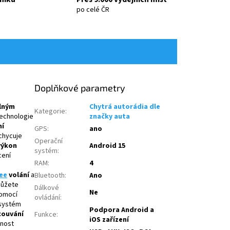
po celé ČR
Doplňkové parametry
lným
Chytrá autorádia dle
Kategorie
:
technologie
značky auta
ní
GPS
:
ano
chycuje
Operační
výkon
Android 15
systém
:
cení
RAM
:
4
ee
volání
a
Bluetooth
:
Ano
můžete
Dálkové
Ne
Pomocí
ovládání
:
 systém
Podpora Android a
couvání
Funkce
:
iOS zařízení
žnost