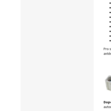
Pro 
anté
Dop
auto