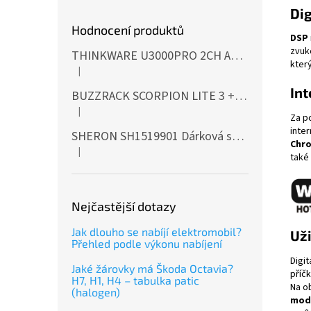
Dig
Hodnocení produktů
DSP
zvuk
THINKWARE U3000PRO 2CH Autokamera 4K+2K, HDR, WiFi, GPS, BT, mikrovlnné senzory
který
|
Hodnocení produktu je 5 z 5 hvězdiček.
Int
BUZZRACK SCORPION LITE 3
+ Cashback 500 Kč jako dodatečná sleva za platbu předem
|
Hodnocení produktu je 5 z 5 hvězdiček.
Za p
inte
SHERON SH1519901 Dárková sada EXTERIÉR
Chr
|
Hodnocení produktu je 5 z 5 hvězdiček.
také
Nejčastější dotazy
Jak dlouho se nabíjí elektromobil?
Uži
Přehled podle výkonu nabíjení
Digit
Jaké žárovky má Škoda Octavia?
příč
H7, H1, H4 – tabulka patic
Na o
(halogen)
mod