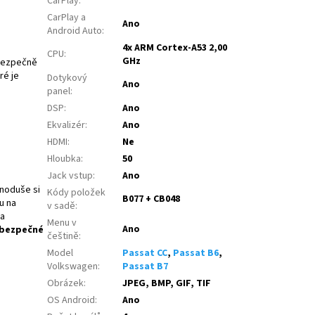
CarPlay
:
CarPlay a
Ano
Android Auto
:
4x ARM Cortex-A53 2,00
CPU
:
GHz
ezpečně
ré je
Dotykový
Ano
panel
:
DSP
:
Ano
Ekvalizér
:
Ano
HDMI
:
Ne
Hloubka
:
50
Jack vstup
:
Ano
dnoduše si
Kódy položek
B077 + CB048
u na
v sadě
:
a
Menu v
Ano
bezpečné
češtině
:
Model
Passat CC
,
Passat B6
,
Volkswagen
:
Passat B7
Obrázek
:
JPEG, BMP, GIF, TIF
OS Android
:
Ano