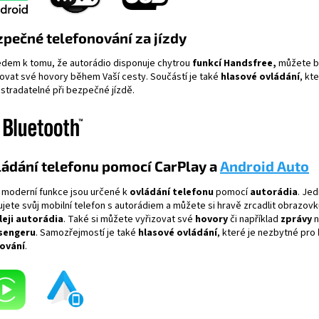
pečné telefonování za jízdy
edem k tomu, že autorádio disponuje chytrou
funkcí Handsfree,
můžete
b
zovat své hovory během Vaší cesty. Součástí je také
hlasové ovládání
, kte
stradatelné při bezpečné jízdě.
ádání telefonu pomocí CarPlay a
Android Auto
 moderní funkce jsou určené k
ovládání telefonu
pomocí
autorádia
. Je
ujete svůj mobilní telefon s autorádiem a můžete si hravě zrcadlit obrazovk
leji autorádia
. Také si můžete vyřizovat své
hovory
či například
zprávy
n
sengeru
. Samozřejmostí je také
hlasové ovládání
, které je nezbytné pro
ování
.