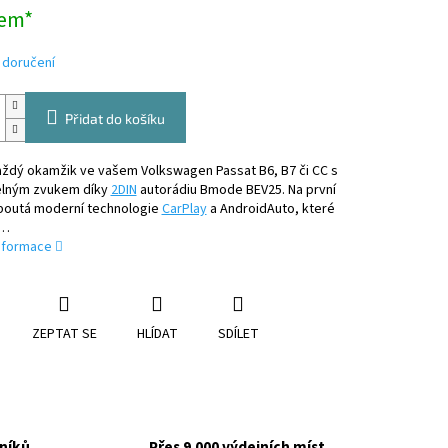
em*
 doručení
Přidat do košíku
aždý okamžik ve vašem Volkswagen Passat B6, B7 či CC s
elným zvukem díky
2DIN
autorádiu Bmode BEV25. Na první
poutá moderní technologie
CarPlay
a AndroidAuto, které
í…
informace
ZEPTAT SE
HLÍDAT
SDÍLET
níků
Přes 9.000 výdejních míst