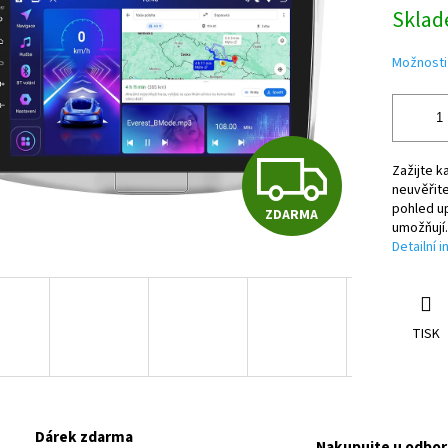
Měrná
Sklad
cena:
ek.
Možnosti
Z
Zažijte k
neuvěřit
pohled u
ZDARMA
D
umožňuj
Detailní 
A
TISK
R
Dárek zdarma
Nakupujte u odbor