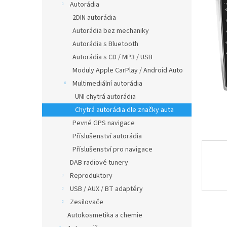
a
z
Autorádia
5
n
2DIN autorádia
hvězdič
e
Autorádia bez mechaniky
l
Autorádia s Bluetooth
Autorádia s CD / MP3 / USB
Moduly Apple CarPlay / Android Auto
Multimediální autorádia
UNI chytrá autorádia
Chytrá autorádia dle značky auta
Pevné GPS navigace
Příslušenství autorádia
Příslušenství pro navigace
DAB radiové tunery
Reproduktory
USB / AUX / BT adaptéry
Zesilovače
Autokosmetika a chemie