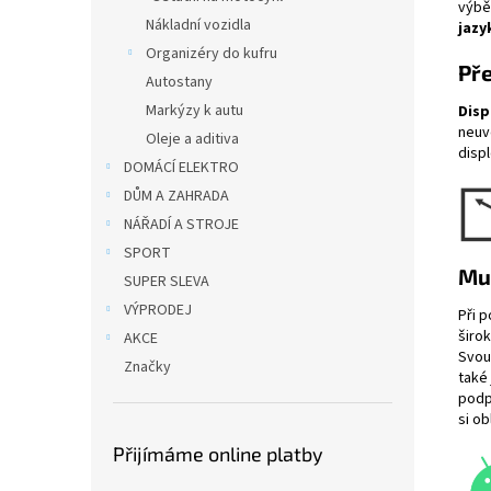
výbě
Nákladní vozidla
jazy
Organizéry do kufru
Př
Autostany
Markýzy k autu
Disp
neuv
Oleje a aditiva
displ
DOMÁCÍ ELEKTRO
DŮM A ZAHRADA
NÁŘADÍ A STROJE
SPORT
Muz
SUPER SLEVA
VÝPRODEJ
Při p
širo
AKCE
Svou
Značky
také
pod
si o
Přijímáme online platby