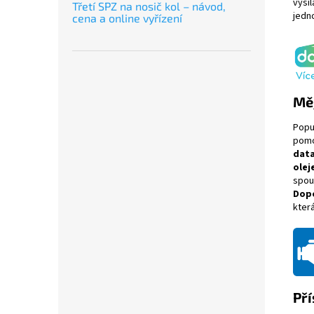
vysíl
Třetí SPZ na nosič kol – návod,
jedn
cena a online vyřízení
Měj
Popu
pom
dat
olej
spou
Dop
kter
Pří