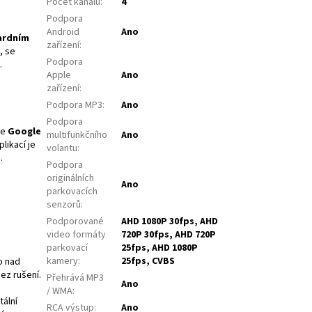
Počet kanálů
:
4
Podpora
Android
Ano
ardním
zařízení
:
, se
Podpora
.
Apple
Ano
zařízení
:
Podpora MP3
:
Ano
Podpora
če
Google
multifunkčního
Ano
plikací je
volantu
:
.
Podpora
originálních
Ano
parkovacích
senzorů
:
Podporované
AHD 1080P 30fps, AHD
video formáty
720P 30fps, AHD 720P
parkovací
25fps, AHD 1080P
kamery
:
25fps, CVBS
o nad
ez rušení.
Přehrává MP3
Ano
/ WMA
:
tální
RCA výstup
:
Ano