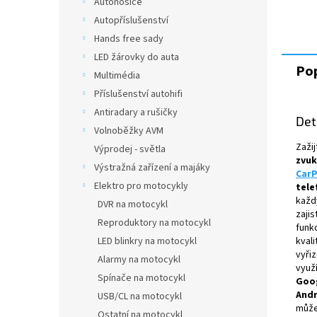
Autonosiče
Autopříslušenství
Hands free sady
LED žárovky do auta
Pop
Multimédia
Příslušenství autohifi
Antiradary a rušičky
Det
Volnoběžky AVM
Zaži
Výprodej - světla
zvu
Výstražná zařízení a majáky
CarP
Elektro pro motocykly
tele
každ
DVR na motocykl
zajis
Reproduktory na motocykl
funk
kvali
LED blinkry na motocykl
vyři
Alarmy na motocykl
využ
Spínače na motocykl
Goo
Andr
USB/CL na motocykl
může
Ostatní na motocykl