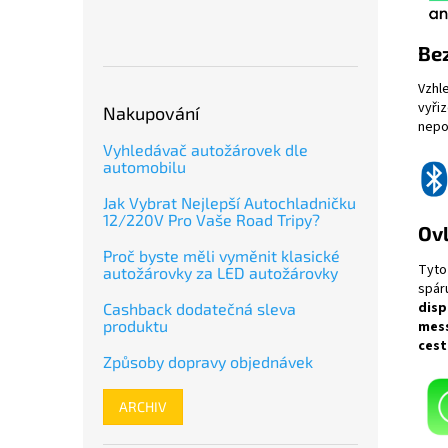
Bez
Vzhl
vyři
Nakupování
nepo
Vyhledávač autožárovek dle
automobilu
Jak Vybrat Nejlepší Autochladničku
12/220V Pro Vaše Road Tripy?
Ovl
Proč byste měli vyměnit klasické
Tyto
autožárovky za LED autožárovky
spár
disp
Cashback dodatečná sleva
produktu
mes
cest
Způsoby dopravy objednávek
ARCHIV