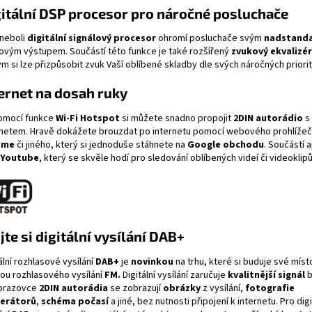
itální DSP procesor pro náročné posluchače
neboli
digitální signálový procesor
ohromí posluchače svým
nadstand
ovým výstupem. Součástí této funkce je také rozšířený
zvukový ekvalizér
m si lze přizpůsobit zvuk Vaší oblíbené skladby dle svých náročných priorit
ernet na dosah ruky
omocí funkce
Wi-Fi
Hotspot
si můžete snadno propojit
2DIN autorádio
s
rnetem. Hravě dokážete brouzdat po internetu pomocí webového prohlíže
ome
či jiného, který si jednoduše stáhnete na
Google obchodu
. Součástí a
Youtube
, který se skvěle hodí pro sledování oblíbených videí či videoklipů
jte si digitální vysílání DAB+
ální rozhlasové vysílání
DAB+
je
novinkou
na trhu, které si buduje své míst
kou rozhlasového vysílání
FM.
Digitální vysílání zaručuje
kvalitnější signál
b
brazovce
2DIN autorádi
a
se zobrazují
obrázky
z vysílání,
fotografie
erátorů
,
schéma počasí
a jiné, bez nutnosti připojení k internetu. Pro digi