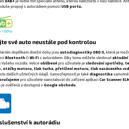
ání
DAB+
je nutné mít speciální anténu, kterou naleznete v naší nabídce. An
oduše propojí s autorádiem pomocí
USB portu.
te své auto neustále pod kontrolou
lárním doplňkem dnešní doby jsou
autodiagnostiky OBD II
, které je mož
ocí
Bluetooth
či
Wi-Fi
s autorádiem. Díky tomu můžete sledovat
aktuální 
a
Vašeho vozidla.
Velice
oblíbené
pro uživatele je
sledování spotřeby
,
t
e
,
otáčky motoru
,
tlak turba
,
přetížení motoru
,
tlak nasávaného vz
stu dalších užitečných údajů. Samozřejmostí je také
diagnostika
samotnéh
oručujeme
pro uživatele nainstalovat do zařízení aplikaci
Car Scanner EL
á je ověřená a dostupná v
Google obchodu
.
slušenství k autorádiu