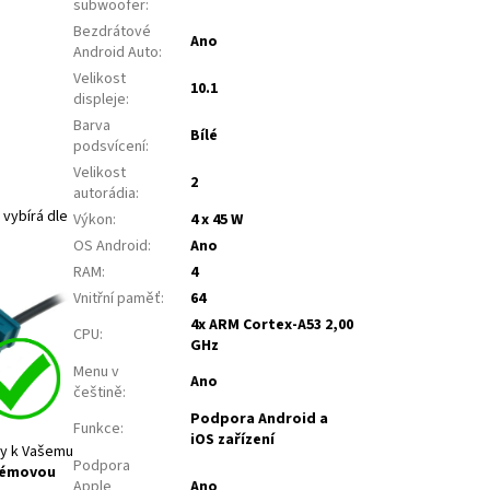
subwoofer
:
Bezdrátové
Ano
Android Auto
:
Velikost
10.1
displeje
:
Barva
Bílé
podsvícení
:
Velikost
2
autorádia
:
 vybírá dle
Výkon
:
4 x 45 W
OS Android
:
Ano
RAM
:
4
Vnitřní paměť
:
64
4x ARM Cortex-A53 2,00
CPU
:
GHz
Menu v
Ano
češtině
:
Podpora Android a
Funkce
:
iOS zařízení
ly k Vašemu
Podpora
lémovou
Apple
Ano