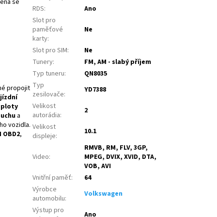
téna se
RDS
:
Ano
Slot pro
paměťové
Ne
karty
:
Slot pro SIM
:
Ne
Tunery
:
FM, AM - slabý příjem
Typ tuneru
:
QN8035
Typ
né propojit
YD7388
zesilovače
:
jízdní
Velikost
eploty
2
autorádia
:
duchu
a
o vozidla.
Velikost
10.1
M OBD2
,
displeje
:
RMVB, RM, FLV, 3GP,
Video
:
MPEG, DVIX, XVID, DTA,
VOB, AVI
Vnitřní paměť
:
64
Výrobce
Volkswagen
automobilu
:
Výstup pro
Ano