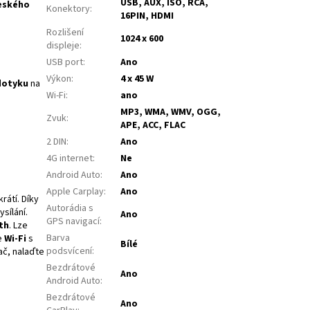
USB, AUX, ISO, RCA,
eského
Konektory
:
16PIN, HDMI
Rozlišení
1024 x 600
displeje
:
USB port
:
Ano
Výkon
:
4 x 45 W
dotyku
na
Wi-Fi
:
ano
MP3, WMA, WMV, OGG,
Zvuk
:
APE, ACC, FLAC
2 DIN
:
Ano
4G internet
:
Ne
Android Auto
:
Ano
Apple Carplay
:
Ano
rátí. Díky
Autorádia s
sílání.
Ano
GPS navigací
:
th
. Lze
Barva
e
Wi-Fi
s
Bílé
podsvícení
:
ač, nalaďte
Bezdrátové
Ano
Android Auto
:
Bezdrátové
Ano