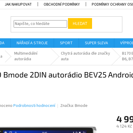
JAK NAKUPOVAT
OBCHODNÍ PODMÍNKY
PODMÍNKY OCHRANY OS
HLEDAT
ADA
NÁŘADÍ A STROJE
SPORT
SUPER SLEVA
VÝPRO
Multimediální
Chytrá autorádia dle značky
B170 
ia
autorádia
auta
B6, B7
0 Bmode 2DIN autorádio BEV25 Android
né
noceno
Podrobnosti hodnocení
Značka:
Bmode
ní
4 9
u
4 124 Kč