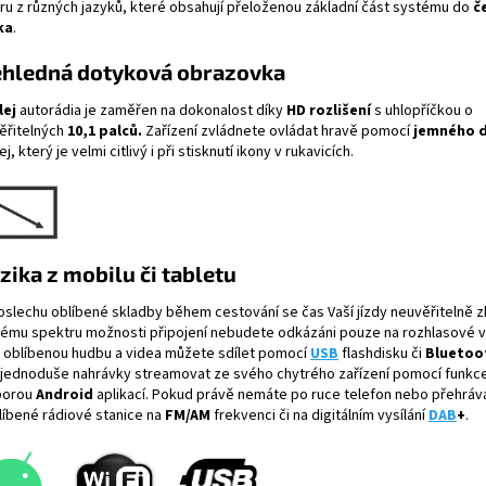
ru z různých jazyků, které obsahují přeloženou základní část systému do
č
ka
.
ehledná dotyková obrazovka
lej
autorádia je zaměřen na dokonalost díky
HD rozlišení
s uhlopříčkou o
ěřitelných
10,1 palců.
Zařízení zvládnete ovládat hravě pomocí
jemného 
ej, který je velmi citlivý i při stisknutí ikony v rukavicích.
ika z mobilu či tabletu
oslechu oblíbené skladby během cestování se čas Vaší jízdy neuvěřitelně zk
kému spektru možnosti připojení nebudete odkázáni pouze na rozhlasové vy
 oblíbenou hudbu a videa můžete sdílet pomocí
USB
flashdisku či
Bluetoo
 jednoduše nahrávky streamovat ze svého chytrého zařízení pomocí funkc
porou
Android
aplikací. Pokud právě nemáte po ruce telefon nebo přehráv
blíbené rádiové stanice na
FM/AM
frekvenci či na digitálním vysílání
DAB
+
.