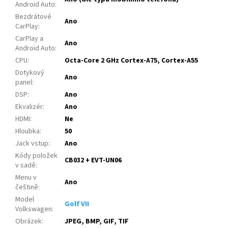
Android Auto
:
Bezdrátové
Ano
CarPlay
:
CarPlay a
Ano
Android Auto
:
CPU
:
Octa-Core 2 GHz Cortex-A75, Cortex-A55
Dotykový
Ano
panel
:
DSP
:
Ano
Ekvalizér
:
Ano
HDMI
:
Ne
Hloubka
:
50
Jack vstup
:
Ano
Kódy položek
CB032 + EVT-UN06
v sadě
:
Menu v
Ano
češtině
:
Model
Golf VII
Volkswagen
:
Obrázek
:
JPEG, BMP, GIF, TIF