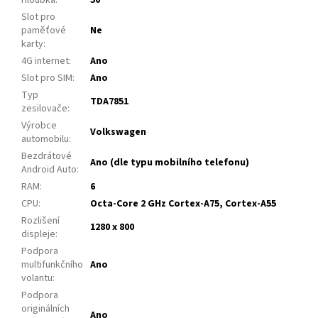
Slot pro
paměťové
Ne
karty
:
4G internet
:
Ano
Slot pro SIM
:
Ano
Typ
TDA7851
zesilovače
:
Výrobce
Volkswagen
automobilu
:
Bezdrátové
Ano (dle typu mobilního telefonu)
Android Auto
:
RAM
:
6
CPU
:
Octa-Core 2 GHz Cortex-A75, Cortex-A55
Rozlišení
1280 x 800
displeje
:
Podpora
multifunkčního
Ano
volantu
:
Podpora
originálních
Ano