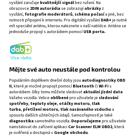
vysílání zaručuje
kvalitnější signál
bez rušení. Na
obrazovce
2DIN autorádi
a
se zobrazují
obrázky
z
vysílání,
fotografie moderátorů
,
schéma počasí
a jiné, bez
nutnosti připojení k internetu. Pro digitální vysílání
DAB+
je nutné
mít speciální anténu, kterou naleznete v naší nabídce. Anténa se
jednoduše propojí s autorádiem pomocí
USB portu.
Mějte své auto neustále pod kontrolou
Populárním doplňkem dnešní doby jsou
autodiagnostiky OBD
II
, které je možné propojit pomocí
Bluetooth
či
Wi-Fi
s
autorádiem. Díky tomu můžete sledovat
aktuální jízdní data
Vašeho vozidla.
Velice
oblíbené
pro uživatele je
sledování
spotřeby
,
teploty oleje
,
otáčky motoru
,
tlak
turba
,
přetížení motoru
,
tlak nasávaného vzduchu
a
spoustu dalších užitečných údajů. Samozřejmostí je také
diagnostika
samotného vozidla.
Doporučujeme
pro uživatele
nainstalovat do zařízení aplikaci
Car Scanner ELM OBD2
, která
je ověřená a dostupná v
Google obchodu
.