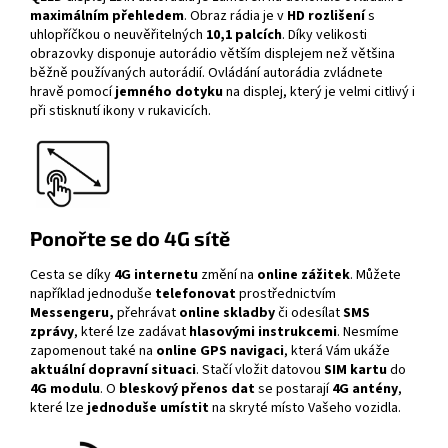
maximálním přehledem
. Obraz rádia je
v
HD rozlišení
s
uhlopříčkou o neuvěřitelných
10,1 palcích
. Díky velikosti
obrazovky disponuje autorádio větším displejem než většina
běžně používaných autorádií. Ovládání autorádia zvládnete
hravě pomocí
jemného dotyku
na displej, který je velmi citlivý i
při stisknutí ikony v rukavicích.
Ponořte se do 4G sítě
Cesta se díky
4G internetu
změní na
online zážitek
. Můžete
například jednoduše
telefonovat
prostřednictvím
Messengeru,
přehrávat
online skladby
či odesílat
SMS
zprávy
, které lze zadávat
hlasovými instrukcemi
. Nesmíme
zapomenout také na
online GPS navigaci
, která Vám ukáže
aktuální dopravní situaci
. Stačí vložit datovou
SIM kartu
do
4G modulu
. O
bleskový přenos dat
se postarají
4G antény
,
které lze
jednoduše umístit
na skryté místo Vašeho vozidla.