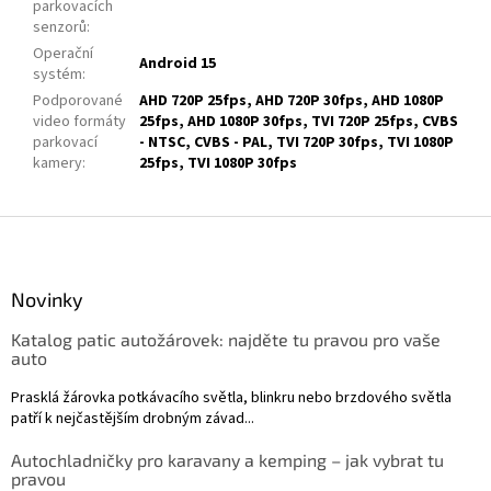
parkovacích
senzorů
:
Operační
Android 15
systém
:
Podporované
AHD 720P 25fps, AHD 720P 30fps, AHD 1080P
video formáty
25fps, AHD 1080P 30fps, TVI 720P 25fps, CVBS
parkovací
- NTSC, CVBS - PAL, TVI 720P 30fps, TVI 1080P
kamery
:
25fps, TVI 1080P 30fps
Z
á
p
a
Novinky
t
Katalog patic autožárovek: najděte tu pravou pro vaše
í
auto
Prasklá žárovka potkávacího světla, blinkru nebo brzdového světla
patří k nejčastějším drobným závad...
Autochladničky pro karavany a kemping – jak vybrat tu
pravou