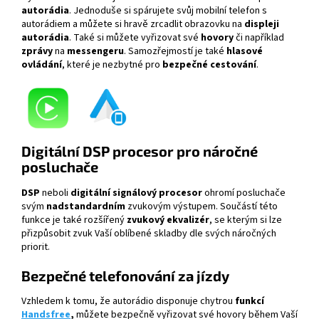
autorádia
. Jednoduše si spárujete svůj mobilní telefon s
autorádiem a můžete si hravě zrcadlit obrazovku na
displeji
autorádia
. Také si můžete vyřizovat své
hovory
či například
zprávy
na
messengeru
. Samozřejmostí je také
hlasové
ovládání
, které je nezbytné pro
bezpečné cestování
.
Digitální DSP procesor pro náročné
posluchače
DSP
neboli
digitální signálový procesor
ohromí posluchače
svým
nadstandardním
zvukovým výstupem. Součástí této
funkce je také rozšířený
zvukový ekvalizér
, se kterým si lze
přizpůsobit zvuk Vaší oblíbené skladby dle svých náročných
priorit.
Bezpečné telefonování za jízdy
Vzhledem k tomu, že autorádio disponuje chytrou
funkcí
Handsfree
,
můžete
bezpečně vyřizovat své hovory během Vaší