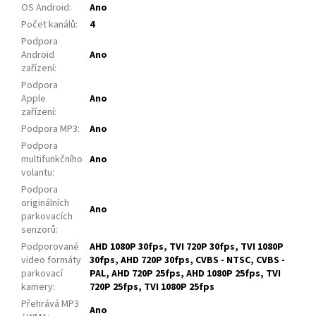
OS Android
:
Ano
Počet kanálů
:
4
Podpora
Android
Ano
zařízení
:
Podpora
Apple
Ano
zařízení
:
Podpora MP3
:
Ano
Podpora
multifunkčního
Ano
volantu
:
Podpora
originálních
Ano
parkovacích
senzorů
:
Podporované
AHD 1080P 30fps, TVI 720P 30fps, TVI 1080P
video formáty
30fps, AHD 720P 30fps, CVBS - NTSC, CVBS -
parkovací
PAL, AHD 720P 25fps, AHD 1080P 25fps, TVI
kamery
:
720P 25fps, TVI 1080P 25fps
Přehrává MP3
Ano