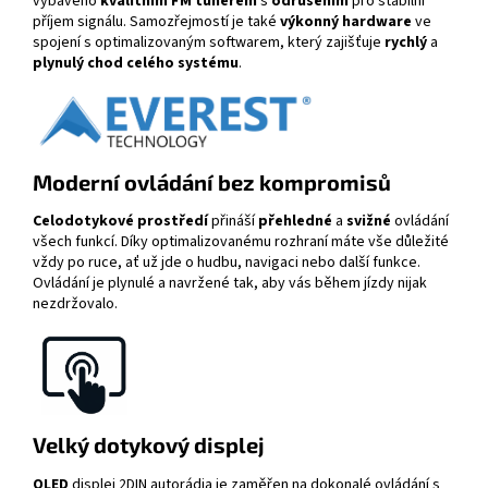
vybaveno
kvalitním FM tunerem
s
odrušením
pro stabilní
příjem signálu. Samozřejmostí je také
výkonný hardware
ve
spojení s optimalizovaným softwarem, který zajišťuje
rychlý
a
plynulý chod celého systému
.
Moderní ovládání bez kompromisů
Celodotykové prostředí
přináší
přehledné
a
svižné
ovládání
všech funkcí. Díky optimalizovanému rozhraní máte vše důležité
vždy po ruce, ať už jde o hudbu, navigaci nebo další funkce.
Ovládání je plynulé a navržené tak, aby vás během jízdy nijak
nezdržovalo.
Velký dotykový displej
QLED
displej
2DIN autorádia je zaměřen na dokonalé ovládání s