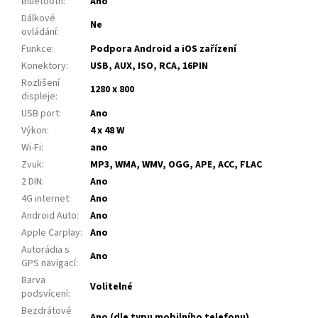
Bluetooth
:
Ano
Dálkové
Ne
ovládání
:
Funkce
:
Podpora Android a iOS zařízení
Konektory
:
USB, AUX, ISO, RCA, 16PIN
Rozlišení
1280 x 800
displeje
:
USB port
:
Ano
Výkon
:
4 x 48 W
Wi-Fi
:
ano
Zvuk
:
MP3, WMA, WMV, OGG, APE, ACC, FLAC
2 DIN
:
Ano
4G internet
:
Ano
Android Auto
:
Ano
Apple Carplay
:
Ano
Autorádia s
Ano
GPS navigací
:
Barva
Volitelné
podsvícení
:
Bezdrátové
Ano (dle typu mobilního telefonu)