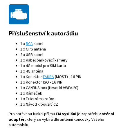
Příslušenství k autorádiu
1 x
RCA
kabel
1 x GPS anténa
2 x USB kabel
1 x Kabel parkovací kamery
1 x 4G modul pro SIM kartu
1 x 4G anténa
1 x
Konektor
FAKRA
(MOST) - 16 PIN
1 x
Konektor ISO - 16 PIN
1 x CANBUS box (Hiworld VWFA.20)
1 x Rámeček
1 x Externí mikrofon
1 x Návod k použití CZ
Pro správnou funkci příjmu
FM vysílání
je zapotřebí
anténní
adaptér
, který se vybírá dle anténní koncovky Vašeho
automobilu.