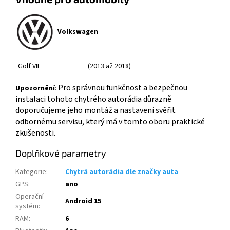
Volkswagen
Golf VII
(2013 až 2018)
Pro správnou funkčnost a bezpečnou
Upozornění
:
instalaci tohoto chytrého autorádia důrazně
doporučujeme jeho montáž a nastavení svěřit
odbornému servisu, který má v tomto oboru praktické
zkušenosti.
Doplňkové parametry
Kategorie
:
Chytrá autorádia dle značky auta
GPS
:
ano
Operační
Android 15
systém
:
RAM
:
6