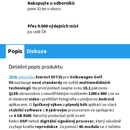
Nakupujte u odborníků
jsme 32 let v oboru
Přes 9.000 výdejních míst
po celé ČR
Popis
Diskuze
Detailní popis produktu
2DIN
autorádio
Everest EVT15
pro
Volkswagen Golf
VII
nastavuje
nové standardy
ve světě
multimediálních
technologií
. Na první pohled zaujme svou
10,1
palcovou
QLED
obrazovkou s neuvěřitelným rozlišením
1280 x 800
. Lze na
ní sledovat
video
i prohlížet fotografie s podporou
Android
aplikacemi. O
špičkový výkon
a
plynulý běh
aplikací se stará
stabilní software
s
8-jádrovým
procesorem ve spolupráci
se
6 GB RAM
. Náročný posluchač jistě ocení
funkci
DSP
neboli
digitální signálový procesor
, který násobně
zvyšuje kvalitu
reprodukce
. Za pomocí
4G modulu
se z Vašeho