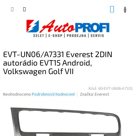
Přejít
NÁKUP
na
obsah
KOŠÍK
EVT-UN06/A7331 Everest 2DIN
autorádio EVT15 Android,
Volkswagen Golf VII
Kód:
60-EVT-UN06-A7331
Průměrné
Neohodnoceno
Podrobnosti hodnocení
Značka:
Everest
hodnocení
produktu
je
0,0
z
5
hvězdiček.