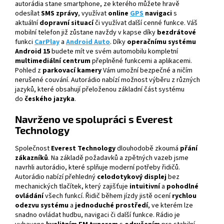
autorádia stane smartphone, ze kterého můžete hravě
odesílat
SMS zprávy
, využívat
online
GPS
navigaci
s
aktuální
dopravní situací
či využívat další cenné funkce. Váš
mobilní telefon již zůstane navždy v kapse díky
bezdrátové
funkci
CarPlay
a
Android Auto
. Díky
operačnímu systému
Android 15
budete mít ve svém automobilu kompletní
multimediální centrum
přeplněné funkcemi a aplikacemi.
Pohled z
parkovací kamery
Vám umožní bezpečné a ničím
nerušené couvání. Autorádio nabízí možnost výběru z různých
jazyků, které obsahují přeloženou základní část systému
do
českého jazyka
.
Navrženo ve spolupráci s Everest
Technology
Společnost
Everest Technology
dlouhodobě zkoumá
přání
zákazníků
. Na základě požadavků a zpětných vazeb jsme
navrhli autorádio, které splňuje moderní potřeby řidičů.
Autorádio nabízí přehledný
celodotykový displej
bez
mechanických tlačítek, který zajišťuje
intuitivní
a
pohodlné
ovládání
všech funkcí. Řidič během jízdy jistě ocení
rychlou
odezvu systému
a
jednoduché prostředí
, ve kterém lze
snadno ovládat hudbu, navigaci či další funkce. Rádio je