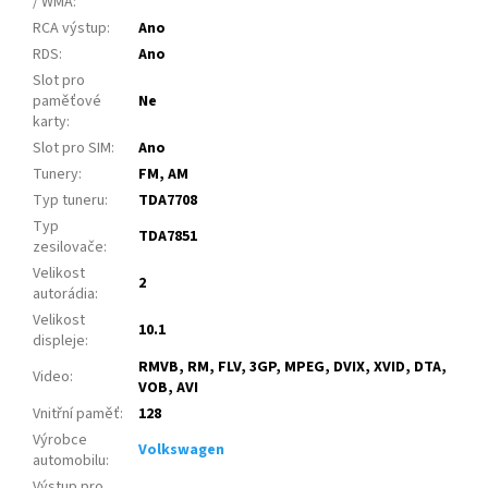
/ WMA
:
RCA výstup
:
Ano
RDS
:
Ano
Slot pro
paměťové
Ne
karty
:
Slot pro SIM
:
Ano
Tunery
:
FM, AM
Typ tuneru
:
TDA7708
Typ
TDA7851
zesilovače
:
Velikost
2
autorádia
:
Velikost
10.1
displeje
:
RMVB, RM, FLV, 3GP, MPEG, DVIX, XVID, DTA,
Video
:
VOB, AVI
Vnitřní paměť
:
128
Výrobce
Volkswagen
automobilu
:
Výstup pro