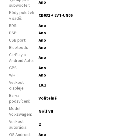
Ano
subwoofer
:
Kódy položek
CB032 + EVT-UN06
v sadě
:
RDS
:
Ano
DSP
:
Ano
USB port
:
Ano
Bluetooth
:
Ano
CarPlay a
Ano
Android Auto
:
GPS
:
Ano
Wi-Fi
:
Ano
Velikost
10.1
displeje
:
Barva
Volitelné
podsvícení
:
Model
Golf VII
Volkswagen
:
Velikost
2
autorádia
:
OS Android
:
Ano