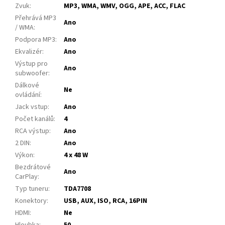
Zvuk
:
MP3, WMA, WMV, OGG, APE, ACC, FLAC
Přehrává MP3
Ano
/ WMA
:
Podpora MP3
:
Ano
Ekvalizér
:
Ano
Výstup pro
Ano
subwoofer
:
Dálkové
Ne
ovládání
:
Jack vstup
:
Ano
Počet kanálů
:
4
RCA výstup
:
Ano
2 DIN
:
Ano
Výkon
:
4 x 48 W
Bezdrátové
Ano
CarPlay
:
Typ tuneru
:
TDA7708
Konektory
:
USB, AUX, ISO, RCA, 16PIN
HDMI
:
Ne
Hloubka
:
50