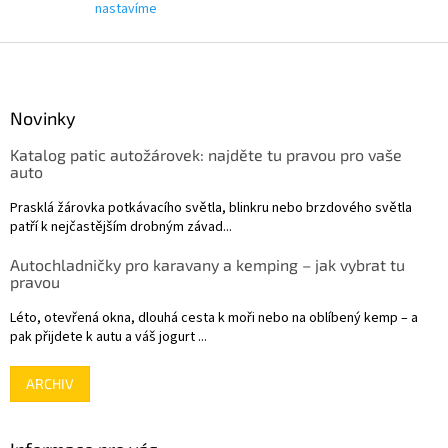
s
nastavíme
u
Z
á
p
a
Novinky
t
Katalog patic autožárovek: najděte tu pravou pro vaše
í
auto
Prasklá žárovka potkávacího světla, blinkru nebo brzdového světla
patří k nejčastějším drobným závad...
Autochladničky pro karavany a kemping – jak vybrat tu
pravou
Léto, otevřená okna, dlouhá cesta k moři nebo na oblíbený kemp – a
pak přijdete k autu a váš jogurt ...
ARCHIV