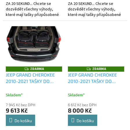
ZA 20 SEKUND... Chcete se
ZA 20 SEKUND... Chcete se
dozvědět všechny výhody,
dozvědět všechny výhody,
které mají tašky přizpůsobené
které mají tašky přizpůsobené
kufru?
kufru?
ZDARMA
ZDARMA
Z
Z
D
D
JEEP GRAND CHEROKEE
JEEP GRAND CHEROKEE
A
A
2010-2021 TAŠKY DO
2010-2021 TAŠKY DO
R
R
M
M
KUFRU 5 KS
KUFRU 4 KS
A
A
Skladem*
Skladem*
7 945 Kč bez DPH
6 612 Kč bez DPH
9 613 Kč
8 000 Kč
Do košíku
Do košíku