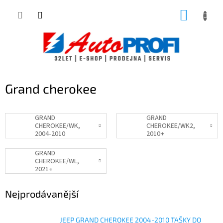
Přejít
NÁKUP
na
obsah
KOŠÍK
Grand cherokee
GRAND
GRAND
CHEROKEE/WK,
CHEROKEE/WK2,
2004-2010
2010+
GRAND
CHEROKEE/WL,
2021+
Nejprodávanější
JEEP GRAND CHEROKEE 2004-2010 TAŠKY DO