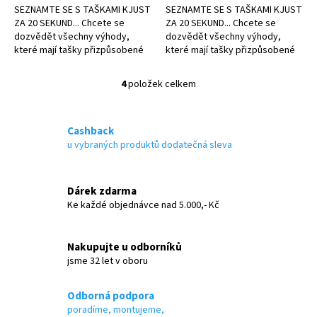
SEZNAMTE SE S TAŠKAMI KJUST
SEZNAMTE SE S TAŠKAMI KJUST
ZA 20 SEKUND... Chcete se
ZA 20 SEKUND... Chcete se
dozvědět všechny výhody,
dozvědět všechny výhody,
které mají tašky přizpůsobené
které mají tašky přizpůsobené
kufru?
kufru?
4
položek celkem
O
v
l
á
Cashback
d
u vybraných produktů dodatečná sleva
a
c
í
Dárek zdarma
p
Ke každé objednávce nad 5.000,- Kč
r
v
k
Nakupujte u odborníků
y
jsme 32 let v oboru
v
ý
p
Odborná podpora
i
poradíme, montujeme,