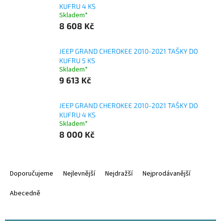
KUFRU 4 KS
Skladem*
8 608 Kč
JEEP GRAND CHEROKEE 2010-2021 TAŠKY DO
KUFRU 5 KS
Skladem*
9 613 Kč
JEEP GRAND CHEROKEE 2010-2021 TAŠKY DO
KUFRU 4 KS
Skladem*
8 000 Kč
Ř
a
Doporučujeme
Nejlevnější
Nejdražší
Nejprodávanější
z
e
Abecedně
n
í