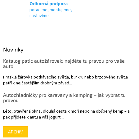
Odborná podpora
poradíme, montujeme,
nastavíme
Z
á
p
a
Novinky
t
Katalog patic autožárovek: najděte tu pravou pro vaše
í
auto
Prasklá žárovka potkávacího světla, blinkru nebo brzdového světla
patří k nejčastějším drobným závad...
Autochladničky pro karavany a kemping – jak vybrat tu
pravou
Léto, otevřená okna, dlouhá cesta k moři nebo na oblíbený kemp – a
pak přijdete k autu a váš jogurt ...
ARCHIV