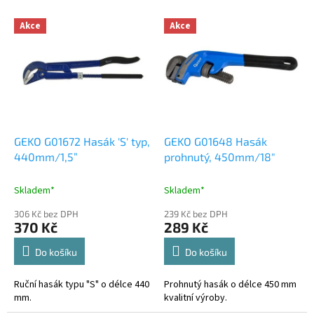
o
V
Akce
Akce
d
ý
u
p
k
i
t
s
ů
p
r
o
d
GEKO G01672 Hasák 'S' typ,
GEKO G01648 Hasák
u
440mm/1,5”
prohnutý, 450mm/18"
k
t
Skladem*
Skladem*
ů
306 Kč bez DPH
239 Kč bez DPH
370 Kč
289 Kč
Do košíku
Do košíku
Ruční hasák typu "S" o délce 440
Prohnutý hasák o délce 450 mm
mm.
kvalitní výroby.