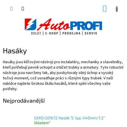
Přejít
NÁKUP
na
obsah
KOŠÍK
Hasáky
Hasáky jsou klíčovými nástroji pro instalatéry, mechaniky a stavebníky,
kteří potřebují pevně uchopit a otáčet trubky a armatury. Tyto robustní
nástroje jsou navrženy tak, aby poskytovaly silný úchop a vysoký
točivý moment, což usnadňuje práci s různými typy trubek. V naší
nabídce najdete širokou škálu hasáků, které splní všechny vaše
potřeby.
Nejprodávanější
GEKO G01672 Hasák 'S' typ, 440mm/1,5”
Skladem*