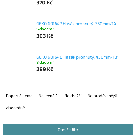
370 Kč
GEKO G01647 Hasák prohnutý, 350mm/14"
Skladem*
303 Kč
GEKO G01648 Hasák prohnutý, 450mm/18"
Skladem*
289 Kč
Ř
a
Doporučujeme
Nejlevnější
Nejdražší
Nejprodávanější
z
e
Abecedně
n
í
p
Otevřít filtr
r