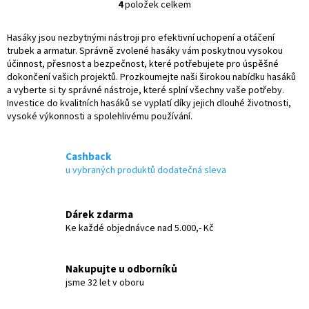
4
položek celkem
O
v
l
Hasáky jsou nezbytnými nástroji pro efektivní uchopení a otáčení
á
trubek a armatur. Správně zvolené hasáky vám poskytnou vysokou
d
účinnost, přesnost a bezpečnost, které potřebujete pro úspěšné
a
dokončení vašich projektů. Prozkoumejte naši širokou nabídku hasáků
c
a vyberte si ty správné nástroje, které splní všechny vaše potřeby.
í
Investice do kvalitních hasáků se vyplatí díky jejich dlouhé životnosti,
p
vysoké výkonnosti a spolehlivému používání.
r
v
k
Cashback
y
u vybraných produktů dodatečná sleva
v
ý
p
Dárek zdarma
i
Ke každé objednávce nad 5.000,- Kč
s
u
Nakupujte u odborníků
jsme 32 let v oboru