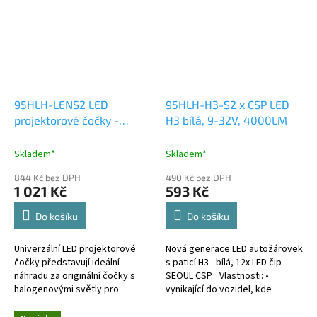
95HLH-LENS2 LED
95HLH-H3-S2 x CSP LED
projektorové čočky -
H3 bílá, 9-32V, 4000LM
potkávací/dálková světla
45/55W
Skladem*
Skladem*
844 Kč bez DPH
490 Kč bez DPH
1 021 Kč
593 Kč
Do košíku
Do košíku
Univerzální LED projektorové
Nová generace LED autožárovek
čočky představují ideální
s paticí H3 - bílá, 12x LED čip
náhradu za originální čočky s
SEOUL CSP. Vlastnosti: •
halogenovými světly pro
vynikající do vozidel, kde
většinu značek automobilů. Díky
dochází k častému praskání
pokročilé optice zajišťují tyto
klasických žárovek • pro