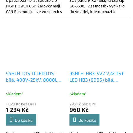
s paticí D2S - bílá, 30x LED čip
E2 s paticí HIR2 - bílá, 4x LED čip
HIGH POWER CSP. Žárovky mají
GC-5530. Vlastnosti: • vynikající
CAN-Bus modul a ve vozidlech s
do vozidel, kde dochází k
hlídáním prasklé žárovky nehlásí
častému praskání klasických
chybu.
žárovek • pro všechny...
95HLH-D1S-D LED D1S
95HLH-HB3-V22 V22 TST
bílá, 400V-25kV, 8000LM,
LED HB3 (9005) bílá,
IP65
12/24V, 6000LM
Skladem*
Skladem*
1 020 Kč bez DPH
793 Kč bez DPH
1 234 Kč
960 Kč
Do košíku
Do košíku