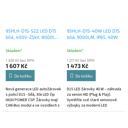
95HLH-D1S-S22 LED D1S
95HLH-D1S-40W LED D1S
bílá, 400V-25kV, 8000LM,
bílá, 9000LM, IP65, 40W
CAN-Bus, ECE-R10
Skladem*
Skladem*
1 328 Kč bez DPH
1 217 Kč bez DPH
1 607 Kč
1 473 Kč
Do košíku
Do košíku
Nová generace LED autožárovek
D1S LED žárovky 40 W – náhrada
s paticí D1S - bílá, 30x LED čip
za xenon HID (Plug & Play).
HIGH POWER CSP. Žárovky mají
Vyměňte své staré xenonové
CAN-Bus modul a ve vozidlech s
výbojky za moderní LED
hlídáním prasklé žárovky nehlásí
technologii!
chybu.