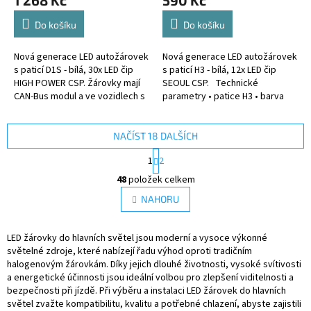
1 268 Kč
590 Kč
Do košíku
Do košíku
Nová generace LED autožárovek
Nová generace LED autožárovek
s paticí D1S - bílá, 30x LED čip
s paticí H3 - bílá, 12x LED čip
HIGH POWER CSP. Žárovky mají
SEOUL CSP. Technické
CAN-Bus modul a ve vozidlech s
parametry • patice H3 • barva
hlídáním prasklé žárovky nehlásí
bílá • 12x LED čip SEOUL CSP (v
chybu.
každé autožárovce) •...
NAČÍST 18 DALŠÍCH
S
1
2
t
O
r
48
položek celkem
v
á
l
NAHORU
n
á
k
d
o
v
LED žárovky do hlavních světel jsou moderní a vysoce výkonné
a
á
světelné zdroje, které nabízejí řadu výhod oproti tradičním
c
n
halogenovým žárovkám. Díky jejich dlouhé životnosti, vysoké svítivosti
í
í
a energetické účinnosti jsou ideální volbou pro zlepšení viditelnosti a
p
bezpečnosti při jízdě. Při výběru a instalaci LED žárovek do hlavních
r
světel zvažte kompatibilitu, kvalitu a potřebné chlazení, abyste zajistili
v