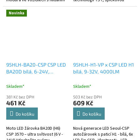
modul a ve vozidlech s hlídáním
technologii TST, špičkovou
prasklé žárovky nehlásí chybu.
inovaci, která zajišťuje
jedinečnost tohoto produktu.
Novinka
95HLH-BA20-CSP CSP LED
95HLH-H1-VP x CSP LED H1
BA20D bílá, 6-24V,
bílá, 9-32V, 4000LM
motocyklová
Skladem*
Skladem*
381 Kč bez DPH
503 Kč bez DPH
461 Kč
609 Kč
Do košíku
Do košíku
Moto LED žárovka BA20D (H6)
Nová generace LED Seoul-CSP
CSP 3570 – ultra svítivost (6 V -
autožárovek s paticí H1 - bílá, 6x