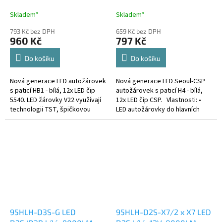
12/24V, 6000LM
Skladem*
Skladem*
793 Kč bez DPH
659 Kč bez DPH
960 Kč
797 Kč
Do košíku
Do košíku
Nová generace LED autožárovek
Nová generace LED Seoul-CSP
s paticí HB1 - bílá, 12x LED čip
autožárovek s paticí H4 - bílá,
5540. LED žárovky V22 využívají
12x LED čip CSP. Vlastnosti: •
technologii TST, špičkovou
LED autožárovky do hlavních
inovaci, která zajišťuje
světel s nejmenšími rozměry na
jedinečnost tohoto produktu.
trhu • standartní rozměry...
95HLH-D3S-G LED
95HLH-D2S-X7/2 x X7 LED