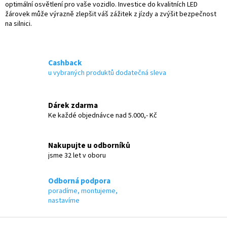
optimální osvětlení pro vaše vozidlo. Investice do kvalitních LED
k
žárovek může výrazně zlepšit váš zážitek z jízdy a zvýšit bezpečnost
y
na silnici.
v
ý
p
i
Cashback
s
u
u vybraných produktů dodatečná sleva
Dárek zdarma
Ke každé objednávce nad 5.000,- Kč
Nakupujte u odborníků
jsme 32 let v oboru
Odborná podpora
poradíme, montujeme,
nastavíme
Z