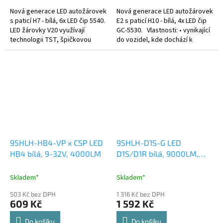
Nová generace LED autožárovek
Nová generace LED autožárovek
s paticí H7 - bílá, 6x LED čip 5540.
E2 s paticí H10 - bílá, 4x LED čip
LED žárovky V20 využívají
GC-5530. Vlastnosti: • vynikající
technologii TST, špičkovou
do vozidel, kde dochází k
inovaci, která zajišťuje
častému praskání klasických
jedinečnost tohoto produktu.
žárovek • pro všechny...
95HLH-HB4-VP x CSP LED
95HLH-D1S-G LED
HB4 bílá, 9-32V, 4000LM
D1S/D1R bílá, 9000LM,
60LED
Skladem*
Skladem*
503 Kč bez DPH
1 316 Kč bez DPH
609 Kč
1 592 Kč
Do košíku
Do košíku