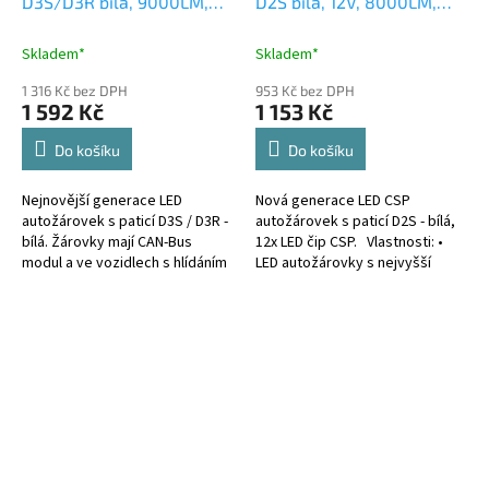
D3S/D3R bílá, 9000LM,
D2S bílá, 12V, 8000LM,
60LED
IP65
Skladem*
Skladem*
1 316 Kč bez DPH
953 Kč bez DPH
1 592 Kč
1 153 Kč
Do košíku
Do košíku
Nejnovější generace LED
Nová generace LED CSP
autožárovek s paticí D3S / D3R -
autožárovek s paticí D2S - bílá,
bílá. Žárovky mají CAN-Bus
12x LED čip CSP. Vlastnosti: •
modul a ve vozidlech s hlídáním
LED autožárovky s nejvyšší
prasklé žárovky nehlásí chybu.
svítivostí na trhu • celohliníkové
provedení zajišťuje účinné...