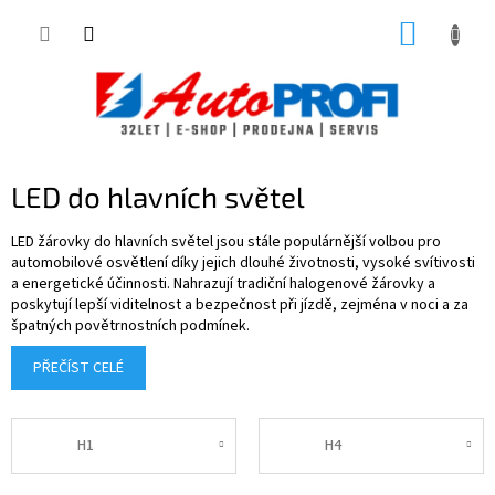
Přejít
NÁKUP
na
obsah
KOŠÍK
LED do hlavních světel
LED žárovky do hlavních světel jsou stále populárnější volbou pro
automobilové osvětlení díky jejich dlouhé životnosti, vysoké svítivosti
a energetické účinnosti. Nahrazují tradiční halogenové žárovky a
poskytují lepší viditelnost a bezpečnost při jízdě, zejména v noci a za
špatných povětrnostních podmínek.
PŘEČÍST CELÉ
H1
H4