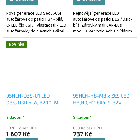
Nová generace LED Seoul-CSP
Nejnovější generace LED
autožárovek s paticí HB4 - bílá,
autožárovek s paticí D1S / D1R -
6x LED čip CSP. Vlastnosti: • LED
bílá. Žárovky mají CAN-Bus
autožárovky do hlavních světel
modul a ve vozidlech s hlídáním
s nejmenšími rozměry na trhu •
prasklé žárovky nehlásí chybu.
standartní...
Novinka
95HLH-D3S-U1 LED
95HLH-H8-M3 x ZES LED
D3S/D3R bílá, 8200LM
H8,H9,H11 bílá, 9-32V,
5000LM
Skladem*
Skladem*
1 328 Kč bez DPH
609 Kč bez DPH
1 607 Kč
737 Kč