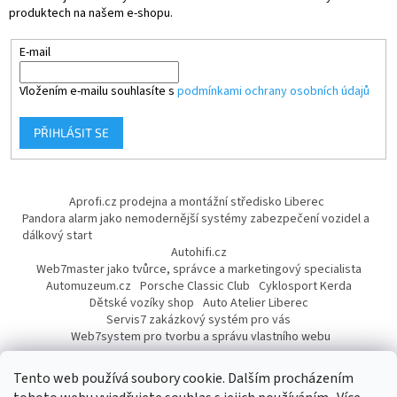
produktech na našem e-shopu.
E-mail
Vložením e-mailu souhlasíte s
podmínkami ochrany osobních údajů
PŘIHLÁSIT SE
Aprofi.cz prodejna a montážní středisko Liberec
Pandora alarm jako nemodernější systémy zabezpečení vozidel a
dálkový start
Autohifi.cz
Web7master jako tvůrce, správce a marketingový specialista
Automuzeum.cz
Porsche Classic Club
Cyklosport Kerda
Dětské vozíky shop
Auto Atelier Liberec
Servis7 zakázkový systém pro vás
Web7system pro tvorbu a správu vlastního webu
Dárek
Tento web používá soubory cookie. Dalším procházením