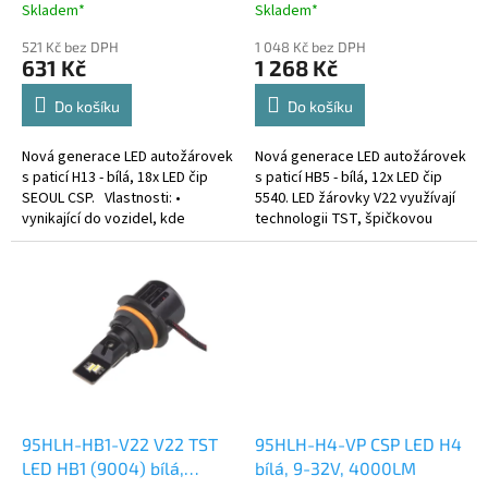
t
Skladem*
Skladem*
ů
521 Kč bez DPH
1 048 Kč bez DPH
631 Kč
1 268 Kč
Do košíku
Do košíku
Nová generace LED autožárovek
Nová generace LED autožárovek
s paticí H13 - bílá, 18x LED čip
s paticí HB5 - bílá, 12x LED čip
SEOUL CSP. Vlastnosti: •
5540. LED žárovky V22 využívají
vynikající do vozidel, kde
technologii TST, špičkovou
dochází k častému praskání
inovaci, která zajišťuje
klasických žárovek • pro
jedinečnost tohoto produktu.
všechny...
95HLH-HB1-V22 V22 TST
95HLH-H4-VP CSP LED H4
LED HB1 (9004) bílá,
bílá, 9-32V, 4000LM