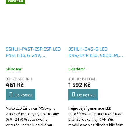
Novinka
LED...
všechny...
95HLH-P45T-CSP CSP LED
95HLH-D4S-G LED
P45t bílá, 6-24V,
D4S/D4R bílá, 9000LM,
motocyklová
60LED
Skladem*
Skladem*
381 Kč bez DPH
1 316 Kč bez DPH
461 Kč
1 592 Kč
Do košíku
Do košíku
Moto LED žárovka P45t – pro
Nejnovější generace LED
klasické motocykly a veterány
autožárovek s paticí D4S / D4R -
(6 V - 24 V) Vraťte svému
bílá. Žárovky mají CAN-Bus
veteránu nebo klasickému
modul a ve vozidlech s hlídáním
motocyklu špičkový světelný
prasklé žárovky nehlásí chybu.