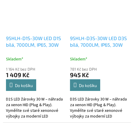
95HLH-D1S-30W LED D1S
95HLH-D3S-30W LED D3S
bílá, 7000LM, IP65, 30W
bílá, 7000LM, IP65, 30W
Skladem*
Skladem*
1 164 Kč bez DPH
781 Kč bez DPH
1 409 Kč
945 Kč
Do košíku
Do košíku
D1S LED žárovky 30 W – náhrada
D3S LED žárovky 30 W – náhrada
za xenon HID (Plug & Play).
za xenon HID (Plug & Play).
Vyměňte své staré xenonové
Vyměňte své staré xenonové
výbojky za moderní LED
výbojky za moderní LED
technologii!
technologii!