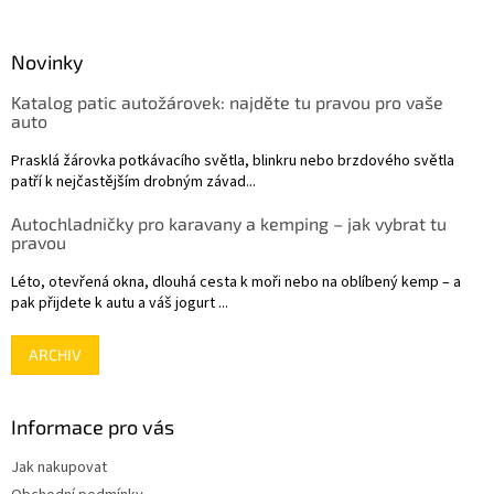
á
p
a
Novinky
t
Katalog patic autožárovek: najděte tu pravou pro vaše
í
auto
Prasklá žárovka potkávacího světla, blinkru nebo brzdového světla
patří k nejčastějším drobným závad...
Autochladničky pro karavany a kemping – jak vybrat tu
pravou
Léto, otevřená okna, dlouhá cesta k moři nebo na oblíbený kemp – a
pak přijdete k autu a váš jogurt ...
ARCHIV
Informace pro vás
Jak nakupovat