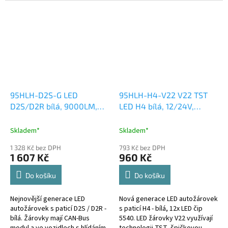
výkon bez zásahu do původní...
95HLH-D2S-G LED
95HLH-H4-V22 V22 TST
D2S/D2R bílá, 9000LM,
LED H4 bílá, 12/24V,
60LED
6000LM
Skladem*
Skladem*
1 328 Kč bez DPH
793 Kč bez DPH
1 607 Kč
960 Kč
Do košíku
Do košíku
Nejnovější generace LED
Nová generace LED autožárovek
autožárovek s paticí D2S / D2R -
s paticí H4 - bílá, 12x LED čip
bílá. Žárovky mají CAN-Bus
5540. LED žárovky V22 využívají