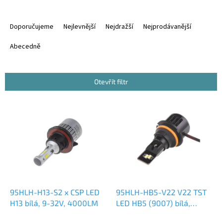
Ř
a
Doporučujeme
Nejlevnější
Nejdražší
Nejprodávanější
z
e
Abecedně
n
í
p
Otevřít filtr
r
o
V
d
ý
u
p
k
i
t
s
ů
p
r
o
d
95HLH-H13-S2 x CSP LED
95HLH-HB5-V22 V22 TST
u
H13 bílá, 9-32V, 4000LM
LED HB5 (9007) bílá,
k
12/24V, 6000LM