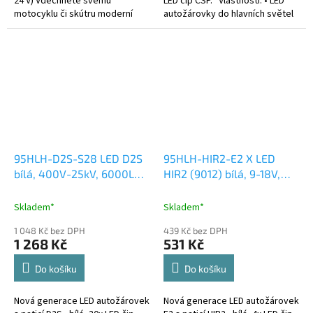
24 V) Vdechněte svému
LED čip CSP. Vlastnosti: • LED
motocyklu či skútru moderní
autožárovky do hlavních světel
vzhled a získejte
s nejmenšími rozměry na trhu •
nekompromisní viditelnost. Tato
standartní rozměry...
vysoce výkonná...
95HLH-D2S-S28 LED D2S
95HLH-HIR2-E2 X LED
bílá, 400V-25kV, 6000LM,
HIR2 (9012) bílá, 9-18V,
CAN-Bus
4000LM
Skladem*
Skladem*
1 048 Kč bez DPH
439 Kč bez DPH
1 268 Kč
531 Kč
Do košíku
Do košíku
Nová generace LED autožárovek
Nová generace LED autožárovek