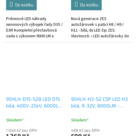
Do košíku
Do košíku
Prémiové LED náhrady
Nová generace ZES
xenonových výbojek řady D3S /
autožárovek s paticí H8 / H9 /
D3R Kompletní přestavbová
H11 - bílá, 6x LED čip ZES.
sada s výkonem 9000 LM a
Vlastnosti: • LED autožárovky do
snadnou instalací Plug-and-Play.
hlavních světel s nejmenšími
Hledáte způsob, jak vrátit
rozměry na trhu • standartní
vašim...
rozměry...
95HLH-D1S-S28 LED D1S
95HLH-H3-S2 CSP LED H3
bílá, 400V-25kV, 6000LM,
bílá, 9-32V, 8000LM -
CAN-Bus
AKCE
Skladem*
Skladem*
1 048 Kč bez DPH
488 Kč bez DPH