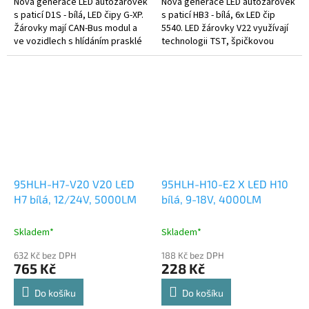
Nová generace LED autožárovek
Nová generace LED autožárovek
s paticí D1S - bílá, LED čipy G-XP.
s paticí HB3 - bílá, 6x LED čip
Žárovky mají CAN-Bus modul a
5540. LED žárovky V22 využívají
ve vozidlech s hlídáním prasklé
technologii TST, špičkovou
žárovky nehlásí chybu.
inovaci, která zajišťuje
jedinečnost tohoto produktu.
95HLH-H7-V20 V20 LED
95HLH-H10-E2 X LED H10
H7 bílá, 12/24V, 5000LM
bílá, 9-18V, 4000LM
Skladem*
Skladem*
632 Kč bez DPH
188 Kč bez DPH
765 Kč
228 Kč
Do košíku
Do košíku