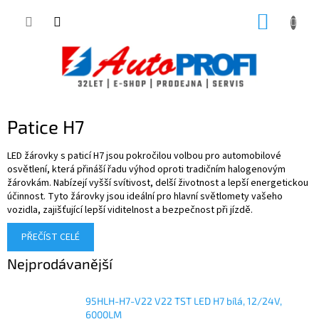
Přejít
NÁKUP
na
obsah
KOŠÍK
Patice H7
LED žárovky s paticí H7 jsou pokročilou volbou pro automobilové
osvětlení, která přináší řadu výhod oproti tradičním halogenovým
žárovkám. Nabízejí vyšší svítivost, delší životnost a lepší energetickou
účinnost. Tyto žárovky jsou ideální pro hlavní světlomety vašeho
vozidla, zajišťující lepší viditelnost a bezpečnost při jízdě.
PŘEČÍST CELÉ
Nejprodávanější
95HLH-H7-V22 V22 TST LED H7 bílá, 12/24V,
6000LM