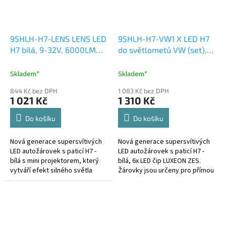
95HLH-H7-LENS LENS LED
95HLH-H7-VW1 X LED H7
H7 bílá, 9-32V, 6000LM
do světlometů VW (set),
chip GC x8
4000LM, bílá
Skladem*
Skladem*
844 Kč bez DPH
1 083 Kč bez DPH
1 021 Kč
1 310 Kč
Do košíku
Do košíku
Nová generace supersvítivých
Nová generace supersvítivých
LED autožárovek s paticí H7 -
LED autožárovek s paticí H7 -
bílá s mini projektorem, který
bílá, 6x LED čip LUXEON ZES.
vytváří efekt silného světla
Žárovky jsou určeny pro přímou
stejně jako u originálních
montáž do vozů VW, jako
projektorů s čočkami. Díky...
náhrada originální žárovky H7,...