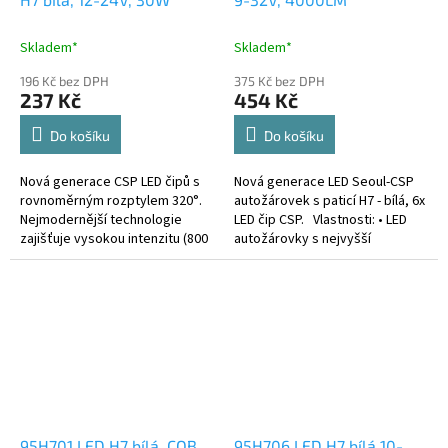
Skladem*
Skladem*
196 Kč bez DPH
375 Kč bez DPH
237 Kč
454 Kč
Do košíku
Do košíku
Nová generace CSP LED čipů s
Nová generace LED Seoul-CSP
rovnoměrným rozptylem 320°.
autožárovek s paticí H7 - bílá, 6x
Nejmodernější technologie
LED čip CSP. Vlastnosti: • LED
zajišťuje vysokou intenzitu (800
autožárovky s nejvyšší
lm) osvětlení současně s
svítivostí na trhu • celohliníkové
maximální ochranou a
provedení zajišťuje...
životností...
95H701 LED H7 bílá, COB
95H706 LED H7 bílá 10-