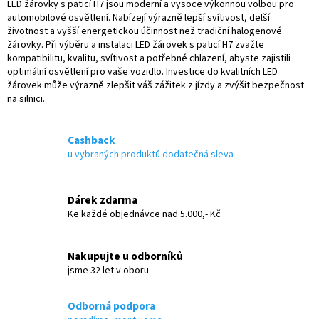
l
LED žárovky s paticí H7 jsou moderní a vysoce výkonnou volbou pro
á
automobilové osvětlení. Nabízejí výrazně lepší svítivost, delší
d
životnost a vyšší energetickou účinnost než tradiční halogenové
a
žárovky. Při výběru a instalaci LED žárovek s paticí H7 zvažte
c
kompatibilitu, kvalitu, svítivost a potřebné chlazení, abyste zajistili
í
optimální osvětlení pro vaše vozidlo. Investice do kvalitních LED
p
žárovek může výrazně zlepšit váš zážitek z jízdy a zvýšit bezpečnost
r
na silnici.
v
k
y
Cashback
v
u vybraných produktů dodatečná sleva
ý
p
i
Dárek zdarma
s
Ke každé objednávce nad 5.000,- Kč
u
Nakupujte u odborníků
jsme 32 let v oboru
Odborná podpora