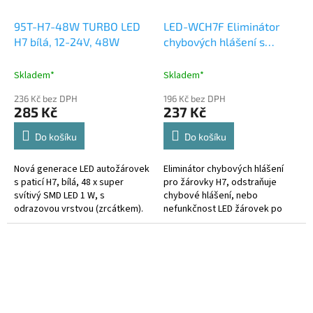
95T-H7-48W TURBO LED
LED-WCH7F Eliminátor
H7 bílá, 12-24V, 48W
chybových hlášení s
redukcí pro žárovky H7
Skladem*
Skladem*
236 Kč bez DPH
196 Kč bez DPH
285 Kč
237 Kč
Do košíku
Do košíku
Nová generace LED autožárovek
Eliminátor chybových hlášení
s paticí H7, bílá, 48 x super
pro žárovky H7, odstraňuje
svítivý SMD LED 1 W, s
chybové hlášení, nebo
odrazovou vrstvou (zrcátkem).
nefunkčnost LED žárovek po
Technické parametry - patice H7
montáži do nových vozidel se
- barva bílá - LED čipy SMD 1W...
systémem kontroly prasklých
žárovek....