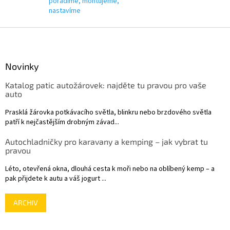
poradíme, montujeme,
nastavíme
Z
á
p
a
Novinky
t
Katalog patic autožárovek: najděte tu pravou pro vaše
í
auto
Prasklá žárovka potkávacího světla, blinkru nebo brzdového světla
patří k nejčastějším drobným závad...
Autochladničky pro karavany a kemping – jak vybrat tu
pravou
Léto, otevřená okna, dlouhá cesta k moři nebo na oblíbený kemp – a
pak přijdete k autu a váš jogurt ...
ARCHIV