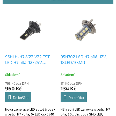
r
o
V
d
ý
u
p
k
i
t
s
ů
p
r
o
d
95HLH-H7-V22 V22 TST
95H702 LED H7 bílá, 12V,
u
LED H7 bílá, 12/24V,
18LED/3SMD
k
6000LM
t
Skladem*
Skladem*
ů
793 Kč bez DPH
111 Kč bez DPH
960 Kč
134 Kč
Do košíku
Do košíku
Nová generace LED autožárovek
Náhradní LED žárovka s paticí H7
s paticí H7 - bílá, 6x LED čip 5540.
bílá, 16 x tříčipová SMD LED,