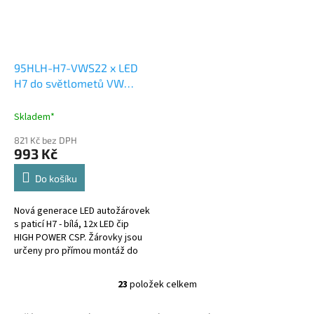
95HLH-H7-VWS22 x LED
H7 do světlometů VW
(set), 4000LM, bílá, CAN-
Bus, ECE-R10
Skladem*
821 Kč bez DPH
993 Kč
Do košíku
Nová generace LED autožárovek
s paticí H7 - bílá, 12x LED čip
HIGH POWER CSP. Žárovky jsou
určeny pro přímou montáž do
vozů VW, jako náhrada originální
žárovky H7, která je...
23
položek celkem
O
v