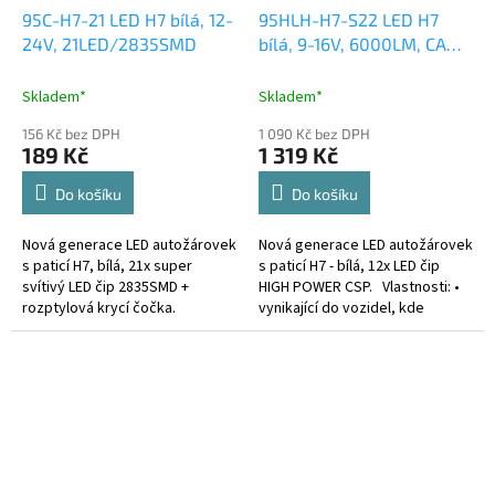
95C-H7-21 LED H7 bílá, 12-
95HLH-H7-S22 LED H7
24V, 21LED/2835SMD
bílá, 9-16V, 6000LM, CAN-
Bus, ECE R10
Skladem*
Skladem*
156 Kč bez DPH
1 090 Kč bez DPH
189 Kč
1 319 Kč
Do košíku
Do košíku
Nová generace LED autožárovek
Nová generace LED autožárovek
s paticí H7, bílá, 21x super
s paticí H7 - bílá, 12x LED čip
svítivý LED čip 2835SMD +
HIGH POWER CSP. Vlastnosti: •
rozptylová krycí čočka.
vynikající do vozidel, kde
Technické parametry - patice H7
dochází k častému praskání
- barva bílá - 21x LED čip
klasických žárovek • pro...
2835SMD...