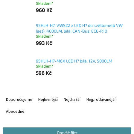
Skladem*
960 Kč
95HLH-H7-VWS22 x LED H7 do světlometů VW
(set), 4000LM, bílá, CAN-Bus, ECE-R10
Skladem*
993 Kč
95HLH-H7-M6X LED H7 bílá, 12V, 5000LM
Skladem*
596 Kč
Ř
a
Doporučujeme
Nejlevnější
Nejdražší
Nejprodávanější
z
e
Abecedně
n
í
p
Otevřít filtr