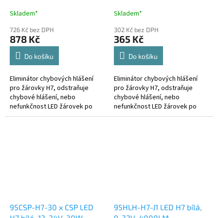
redukcí pro žárovky H7
žárovky H7
Skladem*
Skladem*
726 Kč bez DPH
302 Kč bez DPH
878 Kč
365 Kč
Do košíku
Do košíku
Eliminátor chybových hlášení
Eliminátor chybových hlášení
pro žárovky H7, odstraňuje
pro žárovky H7, odstraňuje
chybové hlášení, nebo
chybové hlášení, nebo
nefunkčnost LED žárovek po
nefunkčnost LED žárovek po
montáži do nových vozidel se
montáži do nových vozidel se
systémem kontroly prasklých
systémem kontroly prasklých
žárovek. tento...
žárovek....
95CSP-H7-30 x CSP LED
95HLH-H7-J1 LED H7 bílá,
H7 bílá, 12-24V, 30W
9-32V, 4000LM