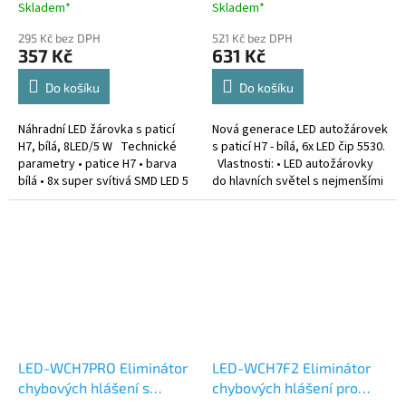
Skladem*
Skladem*
295 Kč bez DPH
521 Kč bez DPH
357 Kč
631 Kč
Do košíku
Do košíku
Náhradní LED žárovka s paticí
Nová generace LED autožárovek
H7, bílá, 8LED/5 W Technické
s paticí H7 - bílá, 6x LED čip 5530.
parametry • patice H7 • barva
Vlastnosti: • LED autožárovky
bílá • 8x super svítivá SMD LED 5
do hlavních světel s nejmenšími
W • celkový výkon 40 W • barva
rozměry na trhu • standartní
světla 6500 K •...
rozměry klasické...
LED-WCH7PRO Eliminátor
LED-WCH7F2 Eliminátor
chybových hlášení s
chybových hlášení pro