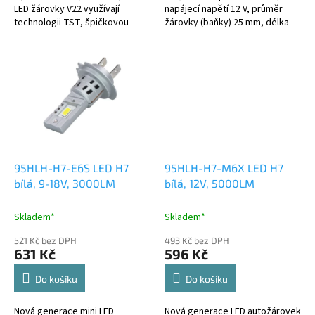
LED žárovky V22 využívají
napájecí napětí 12 V, průměr
technologii TST, špičkovou
žárovky (baňky) 25 mm, délka
inovaci, která zajišťuje
35mm. Technické parametry -
jedinečnost tohoto produktu.
patice H7 - barva bílá -...
95HLH-H7-E6S LED H7
95HLH-H7-M6X LED H7
bílá, 9-18V, 3000LM
bílá, 12V, 5000LM
Skladem*
Skladem*
521 Kč bez DPH
493 Kč bez DPH
631 Kč
596 Kč
Do košíku
Do košíku
Nová generace mini LED
Nová generace LED autožárovek