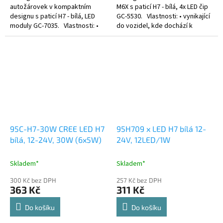
autožárovek v kompaktním
M6X s paticí H7 - bílá, 4x LED čip
designu s paticí H7 - bílá, LED
GC-5530. Vlastnosti: • vynikající
moduly GC-7035. Vlastnosti: •
do vozidel, kde dochází k
LED autožárovky do hlavních
častému praskání klasických
světel s aktivním chlazením •...
žárovek • pro všechny...
95C-H7-30W CREE LED H7
95H709 x LED H7 bílá 12-
bílá, 12-24V, 30W (6x5W)
24V, 12LED/1W
Skladem*
Skladem*
300 Kč bez DPH
257 Kč bez DPH
363 Kč
311 Kč
Do košíku
Do košíku