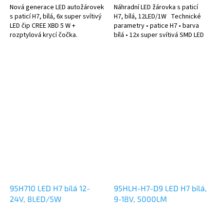
Nová generace LED autožárovek
Náhradní LED žárovka s paticí
s paticí H7, bílá, 6x super svítivý
H7, bílá, 12LED/1W Technické
LED čip CREE XBD 5 W +
parametry • patice H7 • barva
rozptylová krycí čočka.
bílá • 12x super svítivá SMD LED
Vlastnosti: • vynikající do
1W • barva světla 6500 K •
vozidel, kde dochází k
světelný tok 1500 LM •...
častému...
95H710 LED H7 bílá 12-
95HLH-H7-D9 LED H7 bílá,
24V, 8LED/5W
9-18V, 5000LM