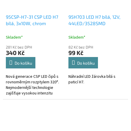
95CSP-H7-31 CSP LED H7
95H703 LED H7 bílá, 12V,
bílá, 3x10W, chrom
44LED/3528SMD
Skladem*
Skladem*
281 Kč bez DPH
82 Kč bez DPH
340 Kč
99 Kč
Do košíku
Do košíku
Nová generace CSP LED čipů s
Náhradní LED žárovka bílá s
rovnoměrným rozptylem 320°.
paticí H7.
Nejmodernější technologie
zajišťuje vysokou intenzitu
(1100 lm) osvětlení současně s
maximální ochranou...