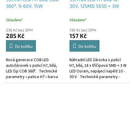
360⁰, 9-60V, 15W
30V, 12SMD 5630 + 3W
Skladem*
Skladem*
236 Kč bez DPH
130 Kč bez DPH
285 Kč
157 Kč
Do košíku
Do košíku
Nová generace COB LED
Náhradní LED žárovka s paticí
autožárovek s paticí H7, bílá,
H7, bílá, 18 x tříčipová SMD + 3 W
LED čip COB 360⁰. Technické
LED Osram, napájecí napětí 10 -
parametry • patice H7 • barva
30 V. Technické parametry -
bílá • 2 super svítivý LED čip COB
patice H7 - barva bílá - velmi
s celkovým výkonem 15W •...
dlouhá životnost...