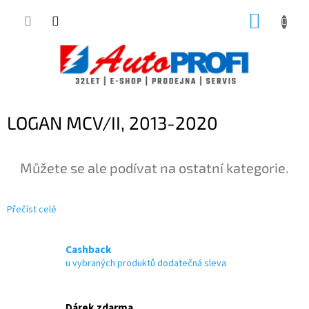
Přejít
NÁKUP
na
obsah
KOŠÍK
LOGAN MCV/II, 2013-2020
Můžete se ale podívat na ostatní kategorie.
Přečíst celé
Cashback
u vybraných produktů dodatečná sleva
Dárek zdarma