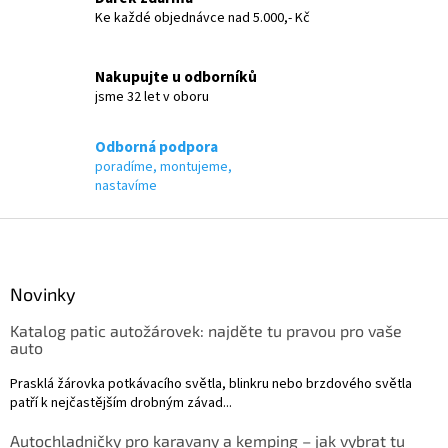
Ke každé objednávce nad 5.000,- Kč
Nakupujte u odborníků
jsme 32 let v oboru
Odborná podpora
poradíme, montujeme,
nastavíme
Z
á
p
a
Novinky
t
Katalog patic autožárovek: najděte tu pravou pro vaše
í
auto
Prasklá žárovka potkávacího světla, blinkru nebo brzdového světla
patří k nejčastějším drobným závad...
Autochladničky pro karavany a kemping – jak vybrat tu