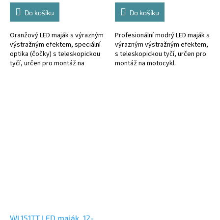
Do košíku
Do košíku
Oranžový LED maják s výrazným
Profesionální modrý LED maják s
výstražným efektem, speciální
výrazným výstražným efektem,
optika (čočky) s teleskopickou
s teleskopickou tyčí, určen pro
tyčí, určen pro montáž na
montáž na motocykl.
motocykl. Vršek majáku černý
Technické parametry: • světelný
plast.
zdroj: 30 klasických LED •...
WL151TT LED maják, 12-