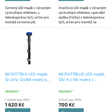
Červený LED maják s výrazným
Oranžový LED maják s výrazným
výstražným efektem, s
výstražným efektem, speciální
teleskopickou tyčí, určen pro
optika (čočky) s teleskopickou
montáž na motocykl.
tyčí, určen pro montáž na
Technické parametry: • světelný
motocykl. Technické
zdroj: 30 klasických LED •
parametry: • světelný zdroj: 6...
napájecí napětí...
WL151TTBLU LED maják,
WL154TTBLUE LED maják,
12-24V, 12x3W modrý s
12V, 6 x 1W modrý s
teleskopickou tyčí na
teleskopickou tyčí na
motocykl, ECE R10
motocykl
Skladem*
Skladem*
1 339 Kč bez DPH
579 Kč bez DPH
1 620 Kč
700 Kč