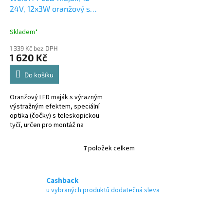
24V, 12x3W oranžový s
teleskopickou tyčí na
motocykl, ECE R65 R10
Skladem*
1 339 Kč bez DPH
1 620 Kč
Do košíku
Oranžový LED maják s výrazným
výstražným efektem, speciální
optika (čočky) s teleskopickou
tyčí, určen pro montáž na
motocykl. Technické
parametry: • světelný zdroj: 12...
7
položek celkem
O
v
l
á
Cashback
d
u vybraných produktů dodatečná sleva
a
c
í