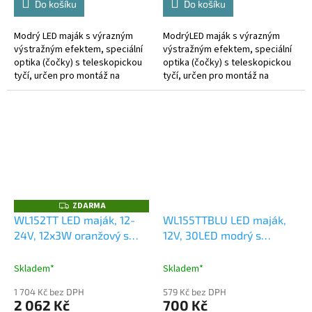
Do košíku
Do košíku
Modrý LED maják s výrazným
ModrýLED maják s výrazným
výstražným efektem, speciální
výstražným efektem, speciální
optika (čočky) s teleskopickou
optika (čočky) s teleskopickou
tyčí, určen pro montáž na
tyčí, určen pro montáž na
motocykl. Technické
motocykl. Technické
parametry: • světelný zdroj: 12
parametry: • světelný zdroj: 6
výkonných...
výkonných...
ZDARMA
Z
D
WL152TT LED maják, 12-
WL155TTBLU LED maják,
A
24V, 12x3W oranžový s
12V, 30LED modrý s
R
M
teleskopickou tyčí na
teleskopickou tyčí na
A
motocykl, ECE R65 R10
motocykl
Skladem*
Skladem*
1 704 Kč bez DPH
579 Kč bez DPH
2 062 Kč
700 Kč