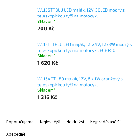
WL155TTBLU LED maják, 12V, 30LED modrý s
teleskopickou tyčí na motocykl
Skladem*
700 Kč
WL151TTBLU LED maják, 12-24V, 12x3W modrý s
teleskopickou tyčí na motocykl, ECE R10
Skladem*
1 620 Kč
WL154TT LED maják, 12V, 6 x 1W oranžový s
teleskopickou tyčí na motocykl
Skladem*
1 316 Kč
Ř
a
Doporučujeme
Nejlevnější
Nejdražší
Nejprodávanější
z
e
Abecedně