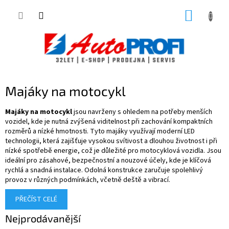
Přejít
NÁKUP
na
obsah
KOŠÍK
Majáky na motocykl
Majáky na motocykl
jsou navrženy s ohledem na potřeby menších
vozidel, kde je nutná zvýšená viditelnost při zachování kompaktních
rozměrů a nízké hmotnosti. Tyto majáky využívají moderní LED
technologii, která zajišťuje vysokou svítivost a dlouhou životnost i při
nízké spotřebě energie, což je důležité pro motocyklová vozidla. Jsou
ideální pro zásahové, bezpečnostní a nouzové účely, kde je klíčová
rychlá a snadná instalace. Odolná konstrukce zaručuje spolehlivý
provoz v různých podmínkách, včetně deště a vibrací.
PŘEČÍST CELÉ
Nejprodávanější