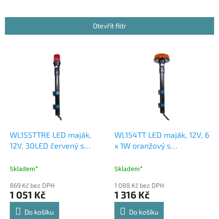
n
í
p
Otevřít filtr
r
o
V
d
ý
u
p
k
i
t
s
ů
p
r
o
d
WL155TTRE LED maják,
WL154TT LED maják, 12V, 6
u
12V, 30LED červený s
x 1W oranžový s
k
teleskopickou tyčí na
teleskopickou tyčí na
t
motocykl
motocykl
Skladem*
Skladem*
ů
869 Kč bez DPH
1 088 Kč bez DPH
1 051 Kč
1 316 Kč
Do košíku
Do košíku