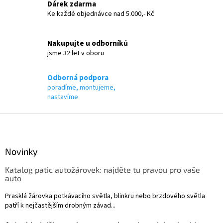
Dárek zdarma
p
Ke každé objednávce nad 5.000,- Kč
r
v
k
Nakupujte u odborníků
y
jsme 32 let v oboru
v
ý
p
Odborná podpora
i
poradíme, montujeme,
s
nastavíme
u
Z
á
p
a
Novinky
t
Katalog patic autožárovek: najděte tu pravou pro vaše
í
auto
Prasklá žárovka potkávacího světla, blinkru nebo brzdového světla
patří k nejčastějším drobným závad...