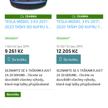
ZDARMA
ZDARMA
Z
Z
D
D
TESLA MODEL 3 EV 2017-
TESLA MODEL 3 EV 2017-
A
A
2023 TAŠKY DO KUFRU 5
2020 TAŠKY DO KUFRU 7
R
R
M
M
KS
KS
A
A
Skladem*
Skladem*
7 654 Kč bez DPH
10 087 Kč bez DPH
9 261 Kč
12 205 Kč
Do košíku
Do košíku
SEZNAMTE SE S TAŠKAMI KJUST
SEZNAMTE SE S TAŠKAMI KJUST
ZA 20 SEKUND... Chcete se
ZA 20 SEKUND... Chcete se
dozvědět všechny výhody,
dozvědět všechny výhody,
které mají tašky přizpůsobené
které mají tašky přizpůsobené
kufru?
kufru?
Novinka