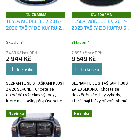
p
r
o
ZDARMA
ZDARMA
Z
Z
D
D
d
TESLA MODEL 3 EV 2017-
TESLA MODEL 3 EV 2017-
A
A
u
2020 TAŠKY DO KUFRU 2
2023 TAŠKY DO KUFRU 5
R
R
M
M
k
KS
KS
A
A
t
Skladem*
Skladem*
ů
2 433 Kč bez DPH
7 892 Kč bez DPH
2 944 Kč
9 549 Kč
Do košíku
Do košíku
SEZNAMTE SE S TAŠKAMI KJUST
SEZNAMTE SE S TAŠKAMI KJUST
ZA 20 SEKUND... Chcete se
ZA 20 SEKUND... Chcete se
dozvědět všechny výhody,
dozvědět všechny výhody,
které mají tašky přizpůsobené
které mají tašky přizpůsobené
kufru?
kufru?
Novinka
Novinka