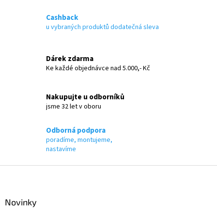
l
á
Cashback
d
u vybraných produktů dodatečná sleva
a
c
í
Dárek zdarma
p
Ke každé objednávce nad 5.000,- Kč
r
v
k
Nakupujte u odborníků
y
jsme 32 let v oboru
v
ý
p
Odborná podpora
i
poradíme, montujeme,
s
nastavíme
u
Z
á
p
a
Novinky
t