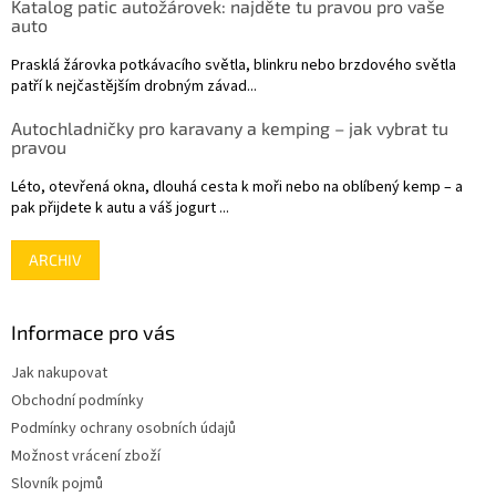
Katalog patic autožárovek: najděte tu pravou pro vaše
í
auto
Prasklá žárovka potkávacího světla, blinkru nebo brzdového světla
patří k nejčastějším drobným závad...
Autochladničky pro karavany a kemping – jak vybrat tu
pravou
Léto, otevřená okna, dlouhá cesta k moři nebo na oblíbený kemp – a
pak přijdete k autu a váš jogurt ...
ARCHIV
Informace pro vás
Jak nakupovat
Obchodní podmínky
Podmínky ochrany osobních údajů
Možnost vrácení zboží
Slovník pojmů