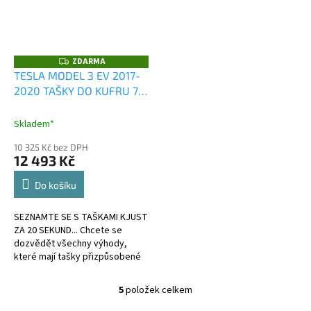
ZDARMA
Z
D
TESLA MODEL 3 EV 2017-
A
2020 TAŠKY DO KUFRU 7
R
M
KS
A
Skladem*
10 325 Kč bez DPH
12 493 Kč
Do košíku
SEZNAMTE SE S TAŠKAMI KJUST
ZA 20 SEKUND... Chcete se
dozvědět všechny výhody,
které mají tašky přizpůsobené
kufru?
5
položek celkem
O
v