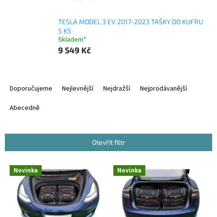
TESLA MODEL 3 EV 2017-2023 TAŠKY DO KUFRU
5 KS
Skladem*
9 549 Kč
Ř
a
Doporučujeme
Nejlevnější
Nejdražší
Nejprodávanější
z
e
Abecedně
n
í
p
Otevřít filtr
r
o
V
Novinka
Novinka
d
ý
u
p
k
i
t
s
ů