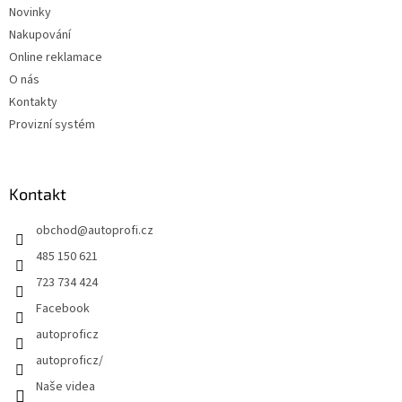
Novinky
Nakupování
Online reklamace
O nás
Kontakty
Provizní systém
Kontakt
obchod
@
autoprofi.cz
485 150 621
723 734 424
Facebook
autoproficz
autoproficz/
Naše videa