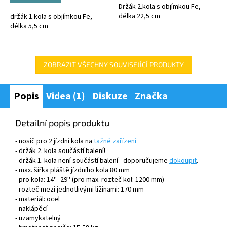
Držák 2.kola s objímkou Fe,
hvězdiček.
délka 22,5 cm
držák 1.kola s objímkou Fe,
délka 5,5 cm
ZOBRAZIT VŠECHNY SOUVISEJÍCÍ PRODUKTY
Popis
Videa (1)
Diskuze
Značka
Detailní popis produktu
- nosič pro 2 jízdní kola na
tažné zařízení
- držák 2. kola součástí balení!
- držák 1. kola není součástí balení - doporučujeme
dokoupit
.
- max. šířka pláště jízdního kola 80 mm
- pro kola: 14''- 29'' (pro max. rozteč kol: 1200 mm)
- rozteč mezi jednotlivými ližinami: 170 mm
- materiál: ocel
- naklápěcí
- uzamykatelný