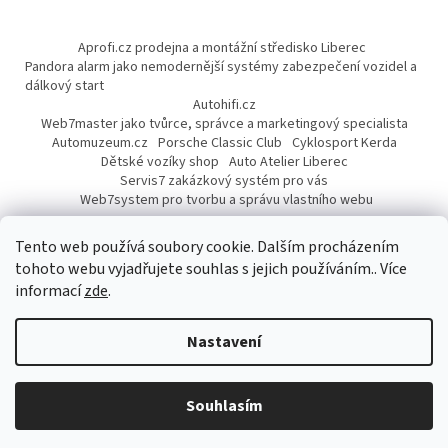
Aprofi.cz prodejna a montážní středisko Liberec
Pandora alarm jako nemodernější systémy zabezpečení vozidel a
dálkový start
Autohifi.cz
Web7master jako tvůrce, správce a marketingový specialista
Automuzeum.cz
Porsche Classic Club
Cyklosport Kerda
Dětské vozíky shop
Auto Atelier Liberec
Servis7 zakázkový systém pro vás
Web7system pro tvorbu a správu vlastního webu
Dárek
Tento web používá soubory cookie. Dalším procházením
tohoto webu vyjadřujete souhlas s jejich používáním.. Více
informací
zde
.
Vytvořil Shoptet
Nastavení
Copyright 2026
AUTOPROFI CZ
. Všechna práva vyhrazena.
Upravit
Souhlasím
nastavení cookies