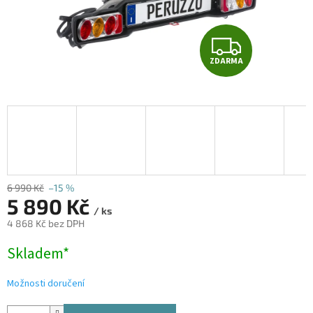
Z
ZDARMA
D
A
R
M
A
6 990 Kč
–15 %
5 890 Kč
/ ks
4 868 Kč bez DPH
Měrná
Skladem*
cena:
Možnosti doručení