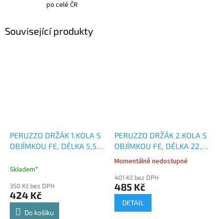
po celé ČR
Související produkty
PERUZZO DRŽÁK 1.KOLA S
PERUZZO DRŽÁK 2.KOLA S
OBJÍMKOU FE, DÉLKA 5,5
OBJÍMKOU FE, DÉLKA 22,5
CM
CM
Momentálně nedostupné
Průměrné
Skladem*
hodnocení
401 Kč bez DPH
produktu
485 Kč
350 Kč bez DPH
je
424 Kč
5,0
DETAIL
z
Do košíku
5