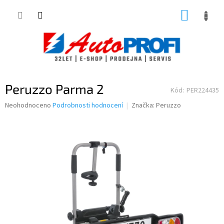
Přejít
NÁKUP
na
obsah
KOŠÍK
Peruzzo Parma 2
Kód:
PER224435
Průměrné
Neohodnoceno
Podrobnosti hodnocení
Značka:
Peruzzo
hodnocení
produktu
je
0,0
z
5
hvězdiček.