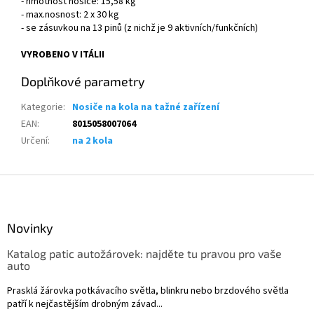
- hmotnost nosiče: 15,58 kg
- max.nosnost: 2 x 30 kg
- se zásuvkou na 13 pinů (z nichž je 9 aktivních/funkčních)
VYROBENO V ITÁLII
Doplňkové parametry
Kategorie
:
Nosiče na kola na tažné zařízení
EAN
:
8015058007064
Určení
:
na 2 kola
Z
á
p
a
Novinky
t
Katalog patic autožárovek: najděte tu pravou pro vaše
í
auto
Prasklá žárovka potkávacího světla, blinkru nebo brzdového světla
patří k nejčastějším drobným závad...