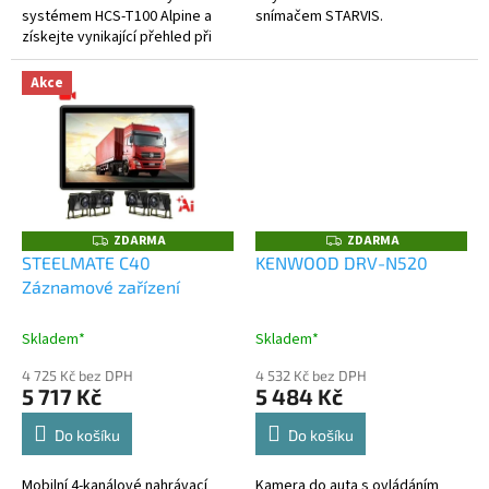
systémem HCS-T100 Alpine a
snímačem STARVIS.
získejte vynikající přehled při
parkování nebo manévrování s
vozidlem. Nový systém
Akce
obsahuje 4 HD...
ZDARMA
ZDARMA
Z
Z
D
D
STEELMATE C40
KENWOOD DRV-N520
A
A
Záznamové zařízení
R
R
M
M
A
A
Skladem*
Skladem*
4 725 Kč bez DPH
4 532 Kč bez DPH
5 717 Kč
5 484 Kč
Do košíku
Do košíku
Mobilní 4-kanálové nahrávací
Kamera do auta s ovládáním