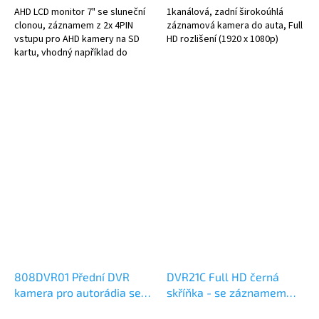
AHD LCD monitor 7" se sluneční
1kanálová, zadní širokoúhlá
clonou, záznamem z 2x 4PIN
záznamová kamera do auta, Full
vstupu pro AHD kamery na SD
HD rozlišení (1920 x 1080p)
kartu, vhodný například do
autobusů či nákladních vozů a
dodávek. MENU v českém
jazyce.
808DVR01 Přední DVR
DVR21C Full HD černá
kamera pro autorádia se
skříňka - se záznamem
systémem Android
obrazu z dvou kamer, 1x