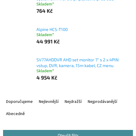
Skladem*
764 Kč
Alpine HCS-T100
Skladem*
44 991 Kč
SV77AHDDVR AHD set monitor 7" s 2 x 4PIN
vstup, DVR, kamera, 15m kabel, CZ menu
Skladem*
4 954 Kč
Ř
a
Doporučujeme
Nejlevnější
Nejdražší
Nejprodávanější
z
e
Abecedně
n
í
p
Otevřít filtr