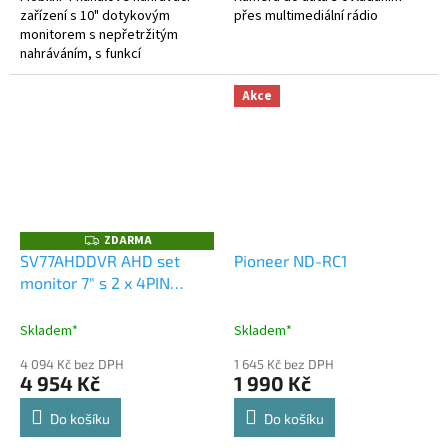
zařízení s 10" dotykovým
přes multimediální rádio
monitorem s nepřetržitým
nahráváním, s funkcí
monitorování mrtvého úhlu BSD,
boční Ai kamery s umělou
Akce
inteligencí...
ZDARMA
Z
D
SV77AHDDVR AHD set
Pioneer ND-RC1
A
monitor 7" s 2 x 4PIN
R
M
vstup, DVR, kamera, 15m
A
kabel, CZ menu
Skladem*
Skladem*
4 094 Kč bez DPH
1 645 Kč bez DPH
4 954 Kč
1 990 Kč
Do košíku
Do košíku