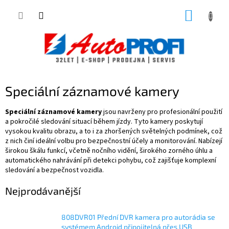
Přejít
NÁKUP
na
obsah
KOŠÍK
Speciální záznamové kamery
Speciální záznamové kamery
jsou navrženy pro profesionální použití
a pokročilé sledování situací během jízdy. Tyto kamery poskytují
vysokou kvalitu obrazu, a to i za zhoršených světelných podmínek, což
z nich činí ideální volbu pro bezpečnostní účely a monitorování. Nabízejí
širokou škálu funkcí, včetně nočního vidění, širokého zorného úhlu a
automatického nahrávání při detekci pohybu, což zajišťuje komplexní
sledování a bezpečnost vozidla.
Nejprodávanější
808DVR01 Přední DVR kamera pro autorádia se
systémem Android připojitelná přes USB