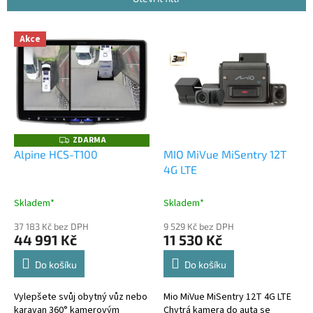
r
o
V
Akce
d
ý
u
p
k
i
t
s
ů
p
r
o
ZDARMA
Z
D
d
Alpine HCS-T100
MIO MiVue MiSentry 12T
A
u
4G LTE
R
M
k
A
t
Skladem*
Skladem*
ů
37 183 Kč bez DPH
9 529 Kč bez DPH
44 991 Kč
11 530 Kč
Do košíku
Do košíku
Vylepšete svůj obytný vůz nebo
Mio MiVue MiSentry 12T 4G LTE
karavan 360° kamerovým
Chytrá kamera do auta se