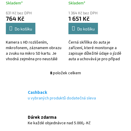
připojitelná přes USB
slot SD
Skladem*
Skladem*
631 Kč bez DPH
1 364 Kč bez DPH
764 Kč
1 651 Kč
Do košíku
Do košíku
Kamera s HD rozlišením,
Černá skříňka do auta je
mikrofonem, záznamem obrazu
zařízení, které monitoruje a
a zvuku na mikro SD kartu. Je
zapisuje důležité údaje o jízdě
vhodná zejména pro neustálé
auta a uchovává je pro případ
monitorování dopravní situace
nehody. Typicky se monitoruje
před vozidlem, záznam lze
a zaznamenává obraz před
8
položek celkem
O
použít při...
autem...
v
l
á
Cashback
d
u vybraných produktů dodatečná sleva
a
c
í
Dárek zdarma
p
Ke každé objednávce nad 5.000,- Kč
r
v