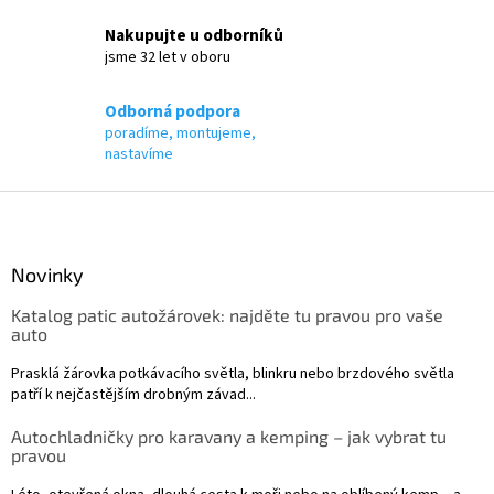
k
Nakupujte u odborníků
y
jsme 32 let v oboru
v
ý
p
Odborná podpora
i
poradíme, montujeme,
s
nastavíme
u
Z
á
p
a
Novinky
t
Katalog patic autožárovek: najděte tu pravou pro vaše
í
auto
Prasklá žárovka potkávacího světla, blinkru nebo brzdového světla
patří k nejčastějším drobným závad...
Autochladničky pro karavany a kemping – jak vybrat tu
pravou