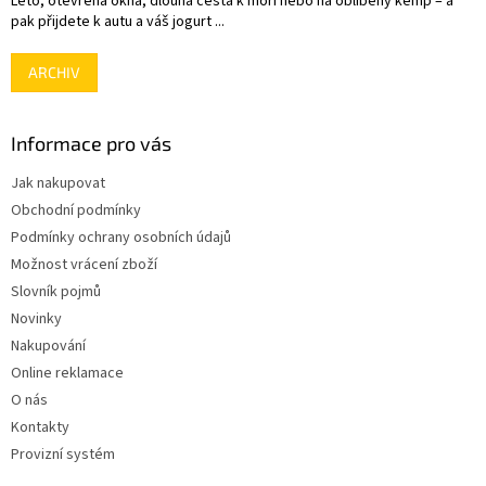
Léto, otevřená okna, dlouhá cesta k moři nebo na oblíbený kemp – a
pak přijdete k autu a váš jogurt ...
ARCHIV
Informace pro vás
Jak nakupovat
Obchodní podmínky
Podmínky ochrany osobních údajů
Možnost vrácení zboží
Slovník pojmů
Novinky
Nakupování
Online reklamace
O nás
Kontakty
Provizní systém