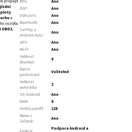
né propojit
RDS
:
Ano
jízdní
DSP
:
Ano
eploty
USB port
:
Ano
duchu
a
Bluetooth
:
Ano
o vozidla.
M OBD2
,
CarPlay a
Ano
Android Auto
:
GPS
:
Ano
Wi-Fi
:
Ano
Velikost
9
displeje
:
Barva
Volitelné
podsvícení
:
Velikost
2
autorádia
:
OS Android
:
Ano
RAM
:
8
Vnitřní paměť
:
128
Menu v
Ano
češtině
:
Podpora Android a
Funkce
: