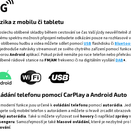
ika z mobilu či tabletu
oslechu oblíbené skladby během cestování se čas Vaší jízdy neuvěřitelně zk
kému spektru možnosti připojení nebudete odkázáni pouze na rozhlasové vy
 oblíbenou hudbu a videa můžete sdílet pomocí
USB
flashdisku či
Bluetoo
 jednoduše nahrávky streamovat ze svého chytrého zařízení pomocí funkc
porou
Android
aplikací. Pokud právě nemáte po ruce telefon nebo přehráv
blíbené rádiové stanice na
FM/AM
frekvenci či na digitálním vysílání
DAB
+
.
ádání telefonu pomocí CarPlay a Android Auto
 moderní funkce jsou určené k
ovládání telefonu
pomocí
autorádia
. Je
ujete svůj mobilní telefon s autorádiem a můžete si hravě zrcadlit obrazovk
leji autorádia
. Také si můžete vyřizovat své
hovory
či například
zprávy
n
sengeru
. Samozřejmostí je také
hlasové ovládání
, které je nezbytné pro
ování
.