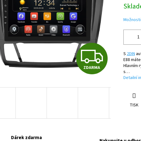
Měrná
Sklad
cena:
ek.
Možnosti
Z
S
2DIN
aut
E88 máte 
Hlavním 
ZDARMA
D
s…
Detailní 
A
TISK
R
Dárek zdarma
Nakupujte u odbor