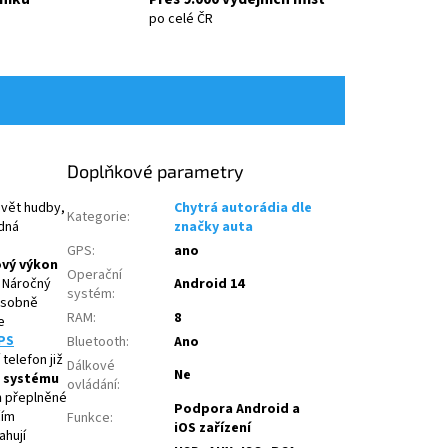
po celé ČR
Doplňkové parametry
vět hudby,
Chytrá autorádia dle
Kategorie
:
dná
značky auta
GPS
:
ano
ový výkon
Operační
. Náročný
Android 14
systém
:
násobně
RAM
:
8
e
PS
Bluetooth
:
Ano
telefon již
Dálkové
Ne
 systému
ovládání
:
m
přeplněné
Podpora Android a
čím
Funkce
:
iOS zařízení
ahují