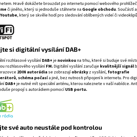
rnetem. Hravě dokážete brouzdat po internetu pomocí webového prohlíže
ome
či jiného, který si jednoduše stáhnete na
Google obchodu
. Součástí a
Youtube
, který se skvěle hodí pro sledování oblíbených videí či videoklipů
jte si digitální vysílání DAB+
ální rozhlasové vysílání
DAB+
je
novinkou
na trhu, které si buduje své míst
kou rozhlasového vysílání
FM.
Digitální vysílání zaručuje
kvalitnější signál
b
brazovce
2DIN autorádi
a
se zobrazují
obrázky
z vysílání,
fotografie
erátorů
,
schéma počasí
a jiné, bez nutnosti připojení k internetu. Pro digi
ání
DAB+
je nutné mít speciální anténu, kterou naleznete v naší nabídce. An
oduše propojí s autorádiem pomocí
USB portu.
te své auto neustále pod kontrolou