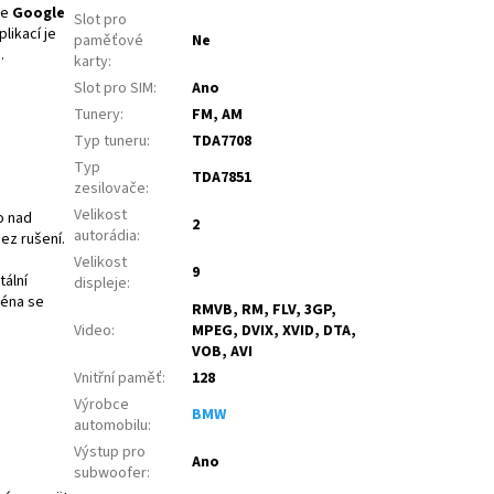
če
Google
Slot pro
plikací je
paměťové
Ne
.
karty
:
Slot pro SIM
:
Ano
Tunery
:
FM, AM
Typ tuneru
:
TDA7708
Typ
TDA7851
zesilovače
:
Velikost
o nad
2
autorádia
:
ez rušení.
Velikost
9
tální
displeje
:
téna se
RMVB, RM, FLV, 3GP,
Video
:
MPEG, DVIX, XVID, DTA,
VOB, AVI
Vnitřní paměť
:
128
Výrobce
BMW
automobilu
:
Výstup pro
Ano
subwoofer
: