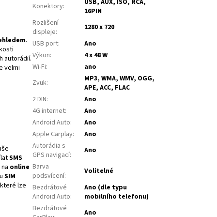
USB, AUX, ISO, RCA,
Konektory
:
16PIN
Rozlišení
1280 x 720
displeje
:
ehledem
.
USB port
:
Ano
ikosti
Výkon
:
4 x 48 W
 autorádií.
Wi-Fi
:
ano
je velmi
MP3, WMA, WMV, OGG,
Zvuk
:
APE, ACC, FLAC
2 DIN
:
Ano
4G internet
:
Ano
Android Auto
:
Ano
Apple Carplay
:
Ano
Autorádia s
uše
Ano
GPS navigací
:
ílat
SMS
Barva
 na
online
Volitelné
podsvícení
:
ou
SIM
 které lze
Bezdrátové
Ano (dle typu
Android Auto
:
mobilního telefonu)
Bezdrátové
Ano