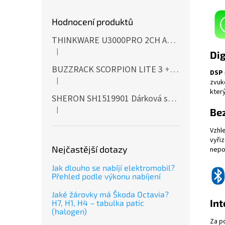
Hodnocení produktů
THINKWARE U3000PRO 2CH Autokamera 4K+2K, HDR, WiFi, GPS, BT, mikrovlnné senzory
|
Dig
Hodnocení produktu je 5 z 5 hvězdiček.
BUZZRACK SCORPION LITE 3
+ Cashback 500 Kč jako dodatečná sleva za platbu předem
DSP
|
zvuk
Hodnocení produktu je 5 z 5 hvězdiček.
který
SHERON SH1519901 Dárková sada EXTERIÉR
|
Bez
Hodnocení produktu je 5 z 5 hvězdiček.
Vzhl
vyři
Nejčastější dotazy
nepo
Jak dlouho se nabíjí elektromobil?
Přehled podle výkonu nabíjení
Jaké žárovky má Škoda Octavia?
Int
H7, H1, H4 – tabulka patic
(halogen)
Za p