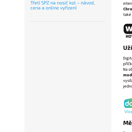
Třetí SPZ na nosič kol – návod,
inte
cena a online vyřízení
Chr
také
Uži
Digit
příč
Na o
mod
vysíl
jedn
Měj