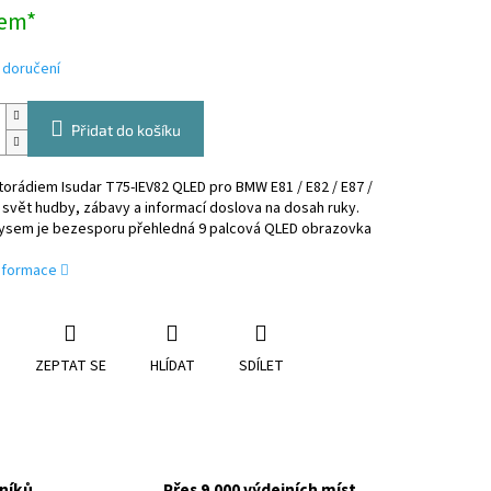
em*
 doručení
Přidat do košíku
orádiem Isudar T75-IEV82 QLED pro BMW E81 / E82 / E87 /
svět hudby, zábavy a informací doslova na dosah ruky.
rysem je bezesporu přehledná 9 palcová QLED obrazovka
informace
ZEPTAT SE
HLÍDAT
SDÍLET
níků
Přes 9.000 výdejních míst