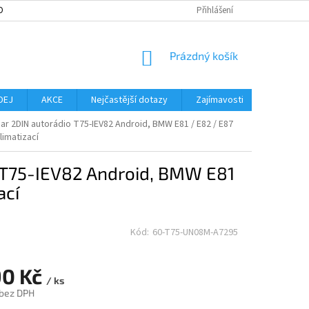
OBNÍCH ÚDAJŮ
MOŽNOST VRÁCENÍ ZBOŽÍ
Přihlášení
SLOVNÍK POJMŮ
NO
NÁKUPNÍ
Prázdný košík
KOŠÍK
DEJ
AKCE
Nejčastější dotazy
Zajímavosti
Značky
r 2DIN autorádio T75-IEV82 Android, BMW E81 / E82 / E87
limatizací
T75-IEV82 Android, BMW E81
ací
Kód:
60-T75-UN08M-A7295
90 Kč
/ ks
 bez DPH