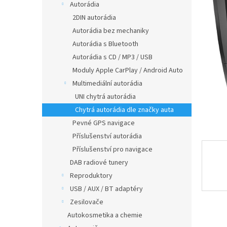
a
z
Autorádia
5
n
2DIN autorádia
hvězdič
e
Autorádia bez mechaniky
l
Autorádia s Bluetooth
Autorádia s CD / MP3 / USB
Moduly Apple CarPlay / Android Auto
Multimediální autorádia
UNI chytrá autorádia
Chytrá autorádia dle značky auta
Pevné GPS navigace
Příslušenství autorádia
Příslušenství pro navigace
DAB radiové tunery
Reproduktory
USB / AUX / BT adaptéry
Zesilovače
Autokosmetika a chemie