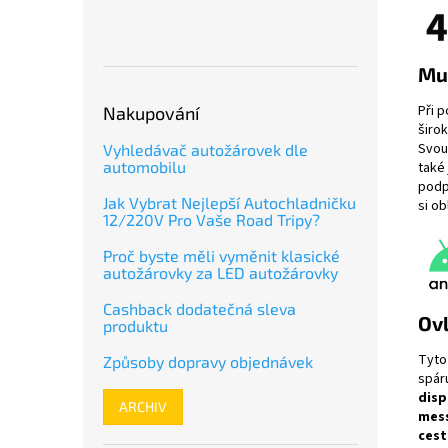
Muz
Při p
Nakupování
širo
Svou
Vyhledávač autožárovek dle
automobilu
také
pod
Jak Vybrat Nejlepší Autochladničku
si o
12/220V Pro Vaše Road Tripy?
Proč byste měli vyměnit klasické
autožárovky za LED autožárovky
Cashback dodatečná sleva
Ovl
produktu
Tyto
Způsoby dopravy objednávek
spár
disp
ARCHIV
mes
cest