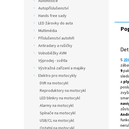
Autonosiče
Autopříslušenství
Hands free sady
LED žárovky do auta
Pop
Multimédia
Příslušenství autohifi
Antiradary a rušičky
Det
Volnoběžky AVM
S
2D
Výprodej - světla
zába
Výstražná zařízení a majáky
9
pal
Elektro pro motocykly
sled
a
pl
DVR na motocykl
poslu
Reproduktory na motocykl
zvyš
smar
LED blinkry na motocykl
navi
Alarmy na motocykl
zůst
Spínače na motocykl
Andr
funk
USB/CL na motocykl
neru
Ostatní na motocykl