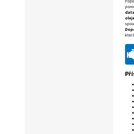
Popu
pom
dat
olej
spou
Dop
kter
Pří