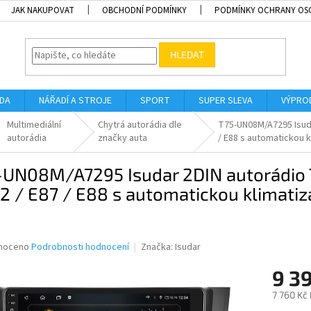
JAK NAKUPOVAT
OBCHODNÍ PODMÍNKY
PODMÍNKY OCHRANY OS
HLEDAT
ADA
NÁŘADÍ A STROJE
SPORT
SUPER SLEVA
VÝPRO
Multimediální
Chytrá autorádia dle
T75-UN08M/A7295 Isuda
autorádia
značky auta
/ E88 s automatickou k
-UN08M/A7295 Isudar 2DIN autorádio 
2 / E87 / E88 s automatickou klimatiz
né
noceno
Podrobnosti hodnocení
Značka:
Isudar
ní
9 3
u
7 760 Kč