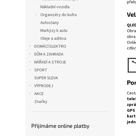
přel
Nákladní vozidla
Vel
Organizéry do kufru
Autostany
QLE
Markýzy k autu
Obraz
obra
Oleje a aditiva
Ovlá
DOMÁCÍ ELEKTRO
citli
DŮM A ZAHRADA
NÁŘADÍ A STROJE
SPORT
SUPER SLEVA
Pon
VÝPRODEJ
Cest
AKCE
tele
Značky
zprá
GPS 
kart
jedn
Přijímáme online platby