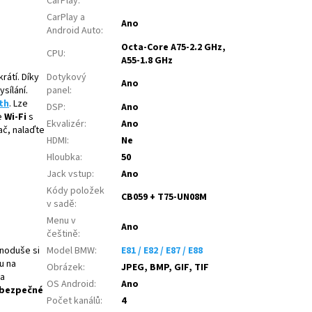
CarPlay
:
CarPlay a
Ano
Android Auto
:
Octa-Core A75-2.2 GHz,
CPU
:
A55-1.8 GHz
Dotykový
rátí. Díky
Ano
panel
:
sílání.
th
. Lze
DSP
:
Ano
e
Wi-Fi
s
Ekvalizér
:
Ano
ač, nalaďte
HDMI
:
Ne
Hloubka
:
50
Jack vstup
:
Ano
Kódy položek
CB059 + T75-UN08M
v sadě
:
Menu v
Ano
češtině
:
Model BMW
:
E81 / E82 / E87 / E88
dnoduše si
u na
Obrázek
:
JPEG, BMP, GIF, TIF
a
OS Android
:
Ano
bezpečné
Počet kanálů
:
4