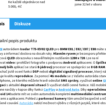
M
Ke každé objednávce nad
jsme 32 let v oboru
5.000,- Kč
A
is
Diskuze
ailní popis produktu
IN
autorádiem
Isudar T75-IEV82 QLED
pro
BMW E81 / E82 / E87 / E88
máte s
vy a informací doslova na dosah ruky.
Hlavním rysem
je bezesporu přehle
cová
QLED
obrazovka s neuvěřitelným rozlišením
1280 x 720
. Lze na ní
ovat
video
i prohlížet fotografie s podporou
Android
aplikacemi. O
špičk
ynulý běh
aplikací se stará
8-jádrový
procesor ve spolupráci se
8 GB RAM
chač jistě ocení funkci
DSP
neboli
digitální signálový procesor
, který 
uje kvalitu
reprodukce
. Za pomocí
4G modulu
se z Vašeho autorádia stan
tphone, ze kterého můžete hravě odesílat
SMS zprávy
, využívat
online
G
gaci
s aktuální
dopravní situací
či využívat další cenné funkce. Váš mobilní 
ane navždy v kapse díky funkci
CarPlay
a
Android Auto
. Díky
operačnímu
oid 14
budete mít ve svém automobilu kompletní
multimediální centru
cemi a aplikacemi. Pohled z
parkovací kamery
Vám umožní bezpečné a ni
šené couvání.
Autorádio
nabízí možnost výběru z různých jazyků, které obs