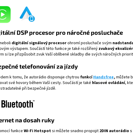
itální DSP procesor pro náročné posluchače
neboli
digitální signálový procesor
ohromí posluchače svým
nadstand
ovým výstupem. Součástí této funkce je také rozšířený
zvukový ekvalizér
m si lze přizpůsobit zvuk Vaší oblíbené skladby dle svých náročných priorit
pečné telefonování za jízdy
edem k tomu, že autorádio disponuje chytrou
funkcí
Handsfree
,
můžete
b
zovat své hovory během Vaší cesty. Součástí je také
hlasové ovládání
, kte
stradatelné při bezpečné jízdě.
ernet na dosah ruky
omocí funkce
Wi-Fi
Hotspot
si můžete snadno propojit
2DIN autorádio
s