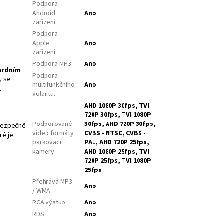
Podpora
Android
Ano
zařízení
:
Podpora
Apple
Ano
zařízení
:
Podpora MP3
:
Ano
ardním
Podpora
, se
multifunkčního
Ano
.
volantu
:
AHD 1080P 30fps, TVI
720P 30fps, TVI 1080P
Podporované
30fps, AHD 720P 30fps,
ezpečně
video formáty
CVBS - NTSC, CVBS -
ré je
parkovací
PAL, AHD 720P 25fps,
kamery
:
AHD 1080P 25fps, TVI
720P 25fps, TVI 1080P
25fps
Přehrává MP3
Ano
/ WMA
:
RCA výstup
:
Ano
RDS
:
Ano