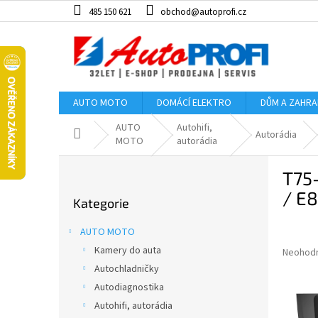
Přejít
485 150 621
obchod@autoprofi.cz
na
obsah
AUTO MOTO
DOMÁCÍ ELEKTRO
DŮM A ZAHR
AUTO
Autohifi,
Domů
Autorádia
MOTO
autorádia
P
T75
o
Přeskočit
s
/ E8
Kategorie
kategorie
t
r
AUTO MOTO
a
Kamery do auta
Průměr
Neohod
n
hodnoce
Autochladničky
n
produkt
í
Autodiagnostika
je
p
Autohifi, autorádia
0,0