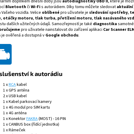
lárním doplňkem dnešní doby jsou
autodiagnostiky OBD II
, které je mož
ocí
Bluetooth
či
Wi-Fi
s autorádiem. Díky tomu můžete sledovat
aktuální 
a
Vašeho vozidla.
Velice
oblíbené
pro uživatele je
sledování spotřeby
,
t
e
,
otáčky motoru
,
tlak turba
,
přetížení motoru
,
tlak nasávaného vz
stu dalších užitečných údajů. Samozřejmostí je také
diagnostika
samotnéh
oručujeme
pro uživatele nainstalovat do zařízení aplikaci
Car Scanner EL
á je ověřená a dostupná v
Google obchodu
.
slušenství k autorádiu
1 x
RCA
kabel
1 x GPS anténa
2 x USB kabel
1 x Kabel parkovací kamery
1 x 4G modul pro SIM kartu
1 x 4G anténa
1 x
Konektor
FAKRA
(MOST) - 16 PIN
1 x CANBUS box (řídící jednotka)
1 x Rámeček