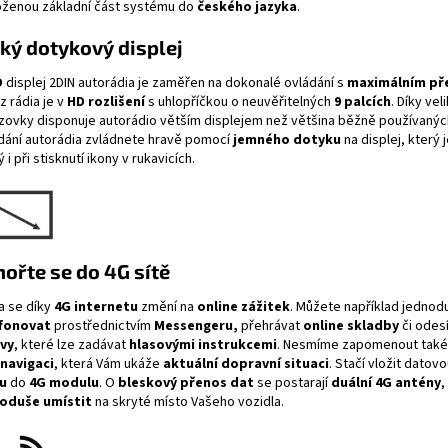
oženou základní část systému do
českého jazyka
.
ký dotykový displej
D
displej
2DIN autorádia je zaměřen na dokonalé ovládání s
maximálním př
 rádia je
v
HD rozlišení
s uhlopříčkou o neuvěřitelných
9 palcích
. Díky vel
zovky disponuje autorádio větším displejem než většina běžně používaných
dání autorádia zvládnete hravě pomocí
jemného dotyku
na displej, který 
vý i při stisknutí ikony v rukavicích.
ořte se do 4G sítě
a se díky
4G internetu
změní na
online zážitek
. Můžete například jednod
fonovat
prostřednictvím
Messengeru,
přehrávat
online skladby
či odes
vy
, které lze zadávat
hlasovými instrukcemi
. Nesmíme zapomenout také
navigaci
, která Vám ukáže
aktuální dopravní situaci
. Stačí vložit datov
u
do
4G modulu
. O
bleskový přenos dat
se postarají
duální 4G antény
,
oduše umístit
na skryté místo Vašeho vozidla.