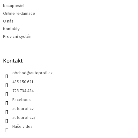
Nakupování
Online reklamace
O nás
Kontakty
Provizní systém
Kontakt
obchod
@
autoprofi.cz
485 150 621
723 734 424
Facebook
autoproficz
autoproficz/
Naše videa