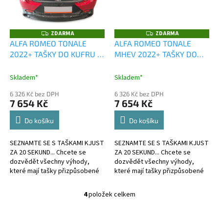
ZDARMA
ZDARMA
Z
Z
D
D
ALFA ROMEO TONALE
ALFA ROMEO TONALE
A
A
2022+ TAŠKY DO KUFRU 4
MHEV 2022+ TAŠKY DO
R
R
M
M
KS
KUFRU 4 KS
A
A
Skladem*
Skladem*
6 326 Kč bez DPH
6 326 Kč bez DPH
7 654 Kč
7 654 Kč
Do košíku
Do košíku
SEZNAMTE SE S TAŠKAMI KJUST
SEZNAMTE SE S TAŠKAMI KJUST
ZA 20 SEKUND... Chcete se
ZA 20 SEKUND... Chcete se
dozvědět všechny výhody,
dozvědět všechny výhody,
které mají tašky přizpůsobené
které mají tašky přizpůsobené
kufru?
kufru?
4
položek celkem
O
v
l