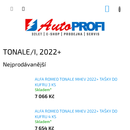
Přejít
NÁKUP
na
obsah
KOŠÍK
TONALE/I, 2022+
Nejprodávanější
ALFA ROMEO TONALE MHEV 2022+ TAŠKY DO
KUFRU 3 KS
Skladem*
7 066 Kč
ALFA ROMEO TONALE MHEV 2022+ TAŠKY DO
KUFRU 4 KS
Skladem*
7 654 Kč