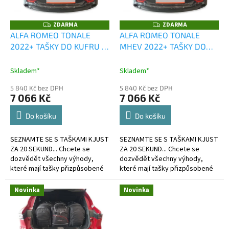
p
r
o
ZDARMA
ZDARMA
Z
Z
D
D
d
ALFA ROMEO TONALE
ALFA ROMEO TONALE
A
A
u
2022+ TAŠKY DO KUFRU 3
MHEV 2022+ TAŠKY DO
R
R
M
M
k
KS
KUFRU 3 KS
A
A
t
Skladem*
Skladem*
ů
5 840 Kč bez DPH
5 840 Kč bez DPH
7 066 Kč
7 066 Kč
Do košíku
Do košíku
SEZNAMTE SE S TAŠKAMI KJUST
SEZNAMTE SE S TAŠKAMI KJUST
ZA 20 SEKUND... Chcete se
ZA 20 SEKUND... Chcete se
dozvědět všechny výhody,
dozvědět všechny výhody,
které mají tašky přizpůsobené
které mají tašky přizpůsobené
kufru?
kufru?
Novinka
Novinka