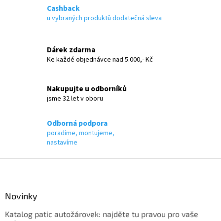
á
Cashback
d
u vybraných produktů dodatečná sleva
a
c
í
Dárek zdarma
p
Ke každé objednávce nad 5.000,- Kč
r
v
k
Nakupujte u odborníků
y
jsme 32 let v oboru
v
ý
p
Odborná podpora
i
poradíme, montujeme,
s
nastavíme
u
Z
á
p
a
Novinky
t
Katalog patic autožárovek: najděte tu pravou pro vaše
í