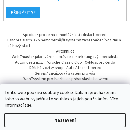
PŘIHLÁSIT SE
Aprofi.cz prodejna a montážní středisko Liberec
Pandora alarm jako nemodernější systémy zabezpečení vozidel a
dálkový start
Autohifi.cz
Web7master jako tvůrce, správce a marketingový specialista
Automuzeum.cz
Porsche Classic Club
Cyklosport Kerda
Dětské vozíky shop
Auto Atelier Liberec
Servis7 zakázkový systém pro vás
Web7system pro tvorbu a správu vlastního webu
Dárek
Tento web používá soubory cookie. Dalším procházením
tohoto webu vyjadřujete souhlas s jejich používáním.. Více
informací
zde
.
Vytvořil Shoptet
Nastavení