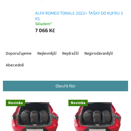
ALFA ROMEO TONALE 2022+ TAŠKY DO KUFRU 3
KS
Skladem*
7 066 Kč
Ř
a
Doporučujeme
Nejlevnější
Nejdražší
Nejprodávanější
z
e
Abecedně
n
í
p
Otevřít filtr
r
o
V
Novinka
Novinka
d
ý
u
p
k
i
t
s
ů