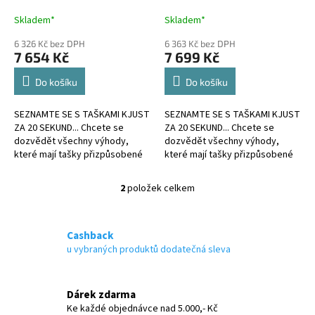
k
KS
KS
A
A
t
Skladem*
Skladem*
ů
6 326 Kč bez DPH
6 363 Kč bez DPH
7 654 Kč
7 699 Kč
Do košíku
Do košíku
SEZNAMTE SE S TAŠKAMI KJUST
SEZNAMTE SE S TAŠKAMI KJUST
ZA 20 SEKUND... Chcete se
ZA 20 SEKUND... Chcete se
dozvědět všechny výhody,
dozvědět všechny výhody,
které mají tašky přizpůsobené
které mají tašky přizpůsobené
kufru?
kufru?
2
položek celkem
O
v
l
á
Cashback
d
u vybraných produktů dodatečná sleva
a
c
í
Dárek zdarma
p
Ke každé objednávce nad 5.000,- Kč
r