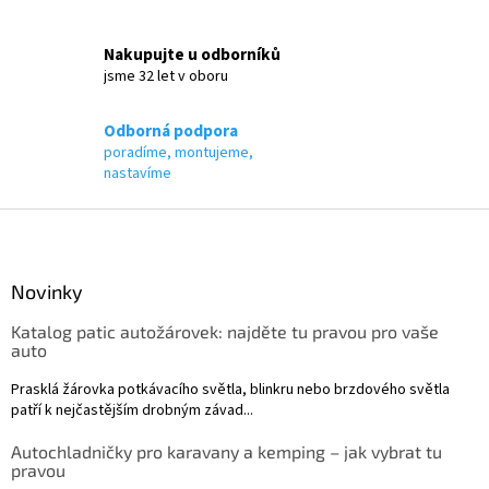
v
k
Nakupujte u odborníků
y
jsme 32 let v oboru
v
ý
p
Odborná podpora
i
poradíme, montujeme,
s
nastavíme
u
Z
á
p
a
Novinky
t
Katalog patic autožárovek: najděte tu pravou pro vaše
í
auto
Prasklá žárovka potkávacího světla, blinkru nebo brzdového světla
patří k nejčastějším drobným závad...
Autochladničky pro karavany a kemping – jak vybrat tu
pravou