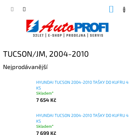
Přejít
NÁKUP
na
obsah
KOŠÍK
TUCSON/JM, 2004-2010
Nejprodávanější
HYUNDAI TUCSON 2004-2010 TAŠKY DO KUFRU 4
KS
Skladem*
7 654 Kč
HYUNDAI TUCSON 2004-2010 TAŠKY DO KUFRU 4
KS
Skladem*
7 699 Kč