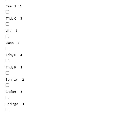
Cee´d
1
Třídy C
3
Vito
2
Viano
1
Třídy B
4
Třídy R
1
Sprinter
2
Crafter
2
Berlingo
1