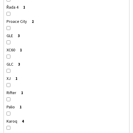
Řada 4
1
Proace City
2
GLE
3
XC60
1
GLC
3
XJ
1
Rifter
1
Palio
1
Karoq
4