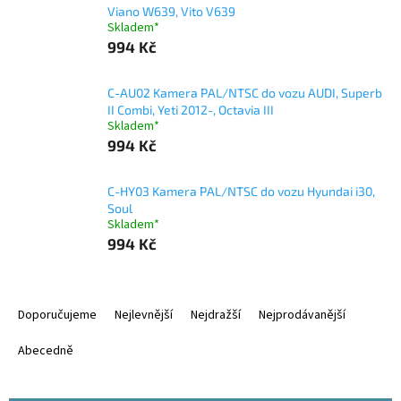
Viano W639, Vito V639
Skladem*
994 Kč
C-AU02 Kamera PAL/NTSC do vozu AUDI, Superb
II Combi, Yeti 2012-, Octavia III
Skladem*
994 Kč
C-HY03 Kamera PAL/NTSC do vozu Hyundai i30,
Soul
Skladem*
994 Kč
Ř
a
Doporučujeme
Nejlevnější
Nejdražší
Nejprodávanější
z
e
Abecedně
n
í