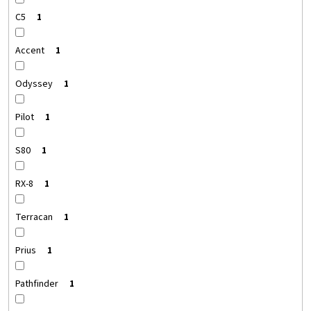
C5
1
Accent
1
Odyssey
1
Pilot
1
S80
1
RX-8
1
Terracan
1
Prius
1
Pathfinder
1