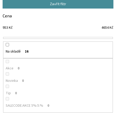
p
Zavřít filtr
r
o
Cena
d
u
953
Kč
4654
Kč
k
t
ů
Na skladě
16
Akce
0
Novinka
0
Tip
0
SALECODE:AKCE 5%:5:%
0