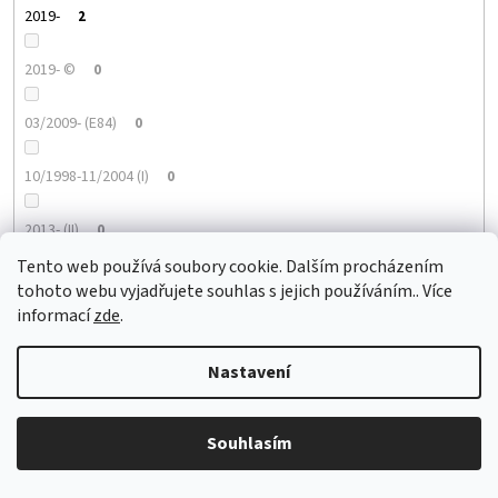
2019-
2
2019- ©
0
03/2009- (E84)
0
10/1998-11/2004 (I)
0
2013- (II)
0
Tento web používá soubory cookie. Dalším procházením
09/2013- (II)
0
tohoto webu vyjadřujete souhlas s jejich používáním.. Více
informací
zde
.
2018-
3
Nastavení
2015- (II)
1
Souhlasím
12/2012- (IV)
0
2012- (I)
0