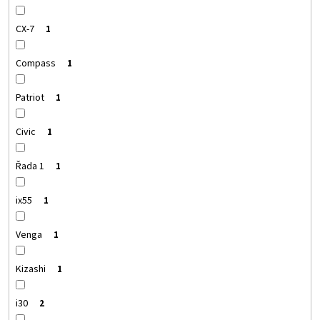
CX-7
1
Compass
1
Patriot
1
Civic
1
Řada 1
1
ix55
1
Venga
1
Kizashi
1
i30
2