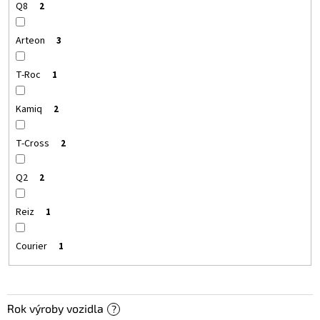
Q8
2
Arteon
3
T-Roc
1
Kamiq
2
T-Cross
2
Q2
2
Reiz
1
Courier
1
Rok výroby vozidla
?