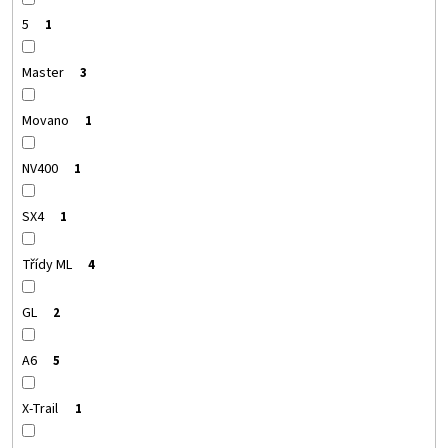
5
1
Master
3
Movano
1
NV400
1
SX4
1
Třídy ML
4
GL
2
A6
5
X-Trail
1