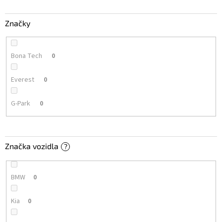
Značky
Bona Tech
0
Everest
0
G-Park
0
Značka vozidla
?
BMW
0
Kia
0