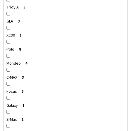
Třídy A
5
GLA
3
XC90
1
Polo
8
Mondeo
4
C-MAX
3
Focus
5
Galaxy
1
S-Max
2