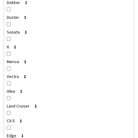
Dokker
1
Duster
1
Sonata
1
6
2
Meriva
1
Vectra
2
Hilux
1
Land Cruiser
2
CX-5
1
Edge
1