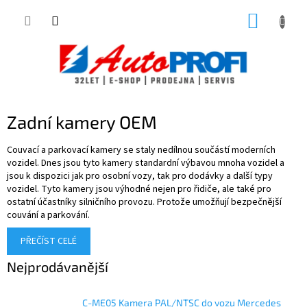
Přejít
NÁKUP
na
obsah
KOŠÍK
Zadní kamery OEM
Couvací a parkovací kamery se staly nedílnou součástí moderních
vozidel. Dnes jsou tyto kamery standardní výbavou mnoha vozidel a
jsou k dispozici jak pro osobní vozy, tak pro dodávky a další typy
vozidel. Tyto kamery jsou výhodné nejen pro řidiče, ale také pro
ostatní účastníky silničního provozu. Protože umožňují bezpečnější
couvání a parkování.
PŘEČÍST CELÉ
Nejprodávanější
C-ME05 Kamera PAL/NTSC do vozu Mercedes