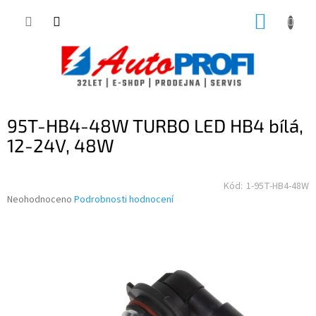
Přejít
NÁKUP
na
obsah
KOŠÍK
95T-HB4-48W TURBO LED HB4 bílá,
12-24V, 48W
Kód:
1-95T-HB4-48W
Průměrné
Neohodnoceno
Podrobnosti hodnocení
hodnocení
produktu
je
0,0
z
5
hvězdiček.