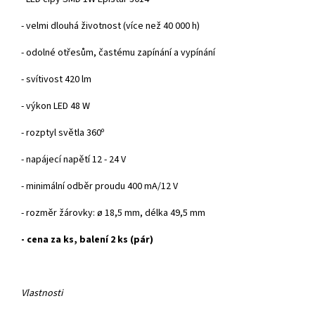
- velmi dlouh
á
životnost (v
íce ne
ž 40 000 h)
- odolné otřesům, častému zapínání a vypínání
-
s
vítivost 420 lm
- výkon LED 48
W
- rozptyl světla 360
º
- napájecí napětí 12 - 24 V
- minimální odběr proudu
400 mA/12 V
- rozměr žárovky:
ø
18,5 mm, délka 49,5 mm
- cena za ks, balení 2 ks (pár)
Vlastnosti