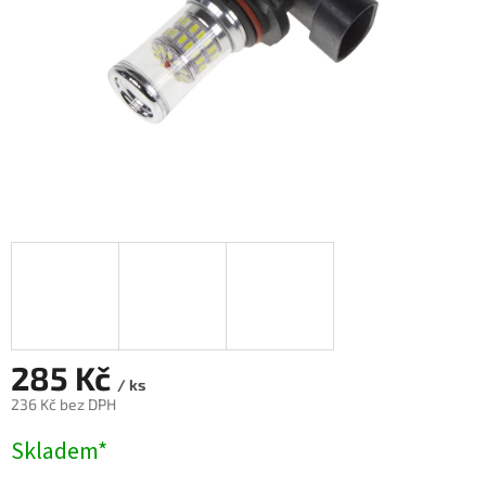
285 Kč
/ ks
236 Kč bez DPH
Měrná
Skladem*
cena: