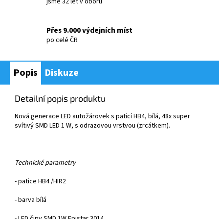
jsme 32 let v oboru
Přes 9.000 výdejních míst
po celé ČR
Popis
Diskuze
Detailní popis produktu
Nov
á generace LED auto
ž
árovek s paticí HB4, bílá, 48x super
svítivý SMD LED 1
W, s odrazovou vrstvou (zrcátkem).
Technické parametry
- patice HB4 /HIR2
- barva bílá
-
LED čipy SMD 1W Epistar 3014