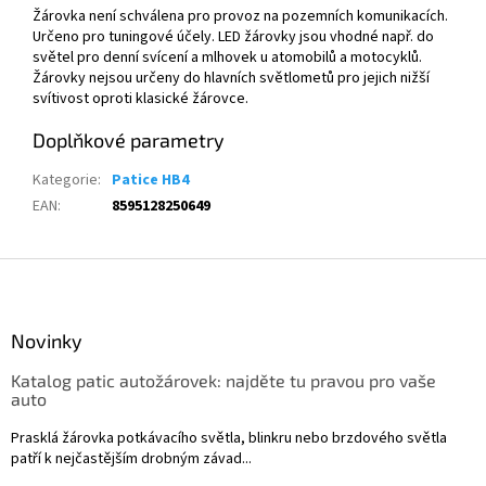
Ž
árovka není schválena pro provoz na pozemních komunikacích.
Ur
čeno pro tuningov
é ú
čely. LED ž
árovky jsou vhodné nap
ř. do
světel pro denn
í svícení a mlhovek u atomobil
ů a motocyklů.
Ž
árovky nejsou ur
čeny do hlavn
ích sv
ětlometů pro jejich nižš
í
svítivost oproti klasické
ž
árovce.
Doplňkové parametry
Kategorie
:
Patice HB4
EAN
:
8595128250649
Z
á
p
a
Novinky
t
Katalog patic autožárovek: najděte tu pravou pro vaše
í
auto
Prasklá žárovka potkávacího světla, blinkru nebo brzdového světla
patří k nejčastějším drobným závad...