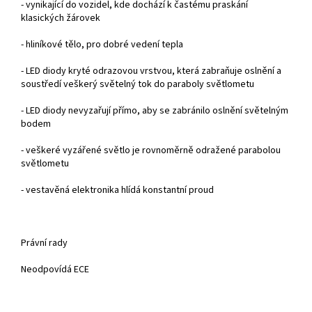
- vynikající do vozidel, kde dochází k častému praskání
klasických žárovek
-
hlin
íkové t
ělo, pro dobr
é vedení tepla
- LED diody kryté odrazovou vrstvou, která zabra
ňuje oslněn
í a
soust
řed
í ve
šker
ý sv
ěteln
ý tok do paraboly sv
ětlometu
- LED diody nevyzařuj
í p
ř
ímo, aby se zabránilo osln
ěn
í sv
ěteln
ým
bodem
- ve
šker
é vyzá
řen
é sv
ětlo je rovnoměrně odražen
é parabolou
sv
ětlometu
- vestav
ěn
á elektronika hlídá konstantní proud
Pr
ávní rady
Neodpovídá ECE