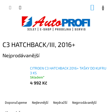
Přejít
NÁKUP
na
obsah
KOŠÍK
C3 HATCHBACK/III, 2016+
Nejprodávanější
CITROEN C3 HATCHBACK 2016+ TAŠKY DO KUFRU
3 KS
Skladem*
4 992 Kč
Ř
a
Doporučujeme
Nejlevnější
Nejdražší
Nejprodávanější
z