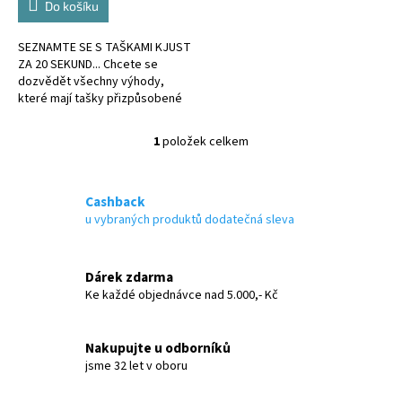
Do košíku
SEZNAMTE SE S TAŠKAMI KJUST
ZA 20 SEKUND... Chcete se
dozvědět všechny výhody,
které mají tašky přizpůsobené
kufru?
1
položek celkem
O
v
l
á
Cashback
d
u vybraných produktů dodatečná sleva
a
c
í
Dárek zdarma
p
Ke každé objednávce nad 5.000,- Kč
r
v
k
Nakupujte u odborníků
y
jsme 32 let v oboru
v
ý