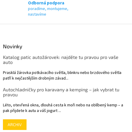
p
Odborná podpora
i
poradíme, montujeme,
s
nastavíme
u
Z
á
p
a
Novinky
t
Katalog patic autožárovek: najděte tu pravou pro vaše
í
auto
Prasklá žárovka potkávacího světla, blinkru nebo brzdového světla
patří k nejčastějším drobným závad...
Autochladničky pro karavany a kemping – jak vybrat tu
pravou
Léto, otevřená okna, dlouhá cesta k moři nebo na oblíbený kemp – a
pak přijdete k autu a váš jogurt ...
ARCHIV