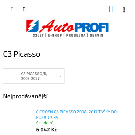
Přejít
NÁKUP
na
obsah
KOŠÍK
C3 Picasso
C3 PICASSO/II,
2008-2017
Nejprodávanější
CITROEN C3 PICASSO 2008-2017 TAŠKY DO
KUFRU 3 KS
Skladem*
6 042 Kč