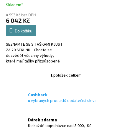
t
Skladem*
ů
4 993 Kč bez DPH
6 042 Kč
Do košíku
SEZNAMTE SE S TAŠKAMI KJUST
ZA 20 SEKUND... Chcete se
dozvědět všechny výhody,
které mají tašky přizpůsobené
kufru?
1
položek celkem
O
v
l
á
Cashback
d
u vybraných produktů dodatečná sleva
a
c
í
Dárek zdarma
p
Ke každé objednávce nad 5.000,- Kč
r