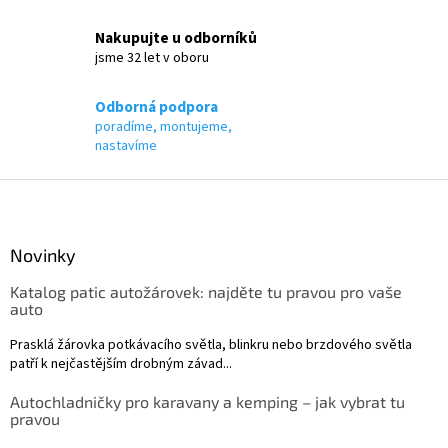
v
k
Nakupujte u odborníků
y
jsme 32 let v oboru
v
ý
p
Odborná podpora
i
poradíme, montujeme,
s
nastavíme
u
Z
á
p
a
Novinky
t
Katalog patic autožárovek: najděte tu pravou pro vaše
í
auto
Prasklá žárovka potkávacího světla, blinkru nebo brzdového světla
patří k nejčastějším drobným závad...
Autochladničky pro karavany a kemping – jak vybrat tu
pravou