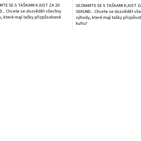
A
MTE SE S TAŠKAMI KJUST ZA 20
SEZNAMTE SE S TAŠKAMI KJUST Z
... Chcete se dozvědět všechny
SEKUND... Chcete se dozvědět vš
, které mají tašky přizpůsobené
výhody, které mají tašky přizpůs
kufru?
O
v
l
á
d
a
c
í
p
r
v
k
y
v
ý
p
i
s