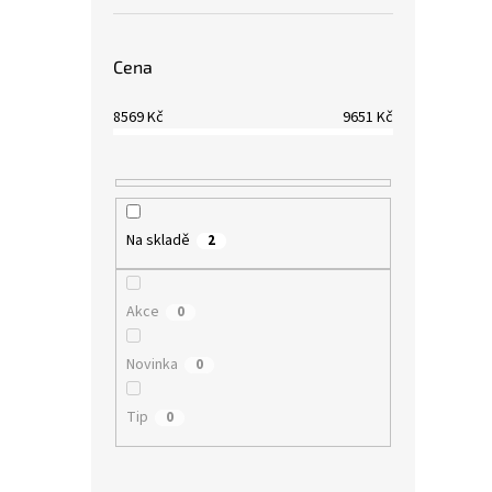
Cena
8569
Kč
9651
Kč
Na skladě
2
Akce
0
Novinka
0
Tip
0