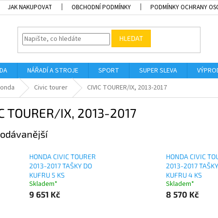
JAK NAKUPOVAT
OBCHODNÍ PODMÍNKY
PODMÍNKY OCHRANY OS
HLEDAT
ADA
NÁŘADÍ A STROJE
SPORT
SUPER SLEVA
VÝPRO
onda
Civic tourer
CIVIC TOURER/IX, 2013-2017
IC TOURER/IX, 2013-2017
odávanější
HONDA CIVIC TOURER
HONDA CIVIC TO
2013-2017 TAŠKY DO
2013-2017 TAŠK
KUFRU 5 KS
KUFRU 4 KS
Skladem*
Skladem*
9 651 Kč
8 570 Kč