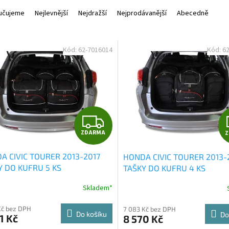
učujeme
Nejlevnější
Nejdražší
Nejprodávanější
Abecedně
Kód:
62-7016014
Kód:
6
Z
ZDARMA
D
A CIVIC TOURER 2013-2017
HONDA CIVIC TOURER 2013-
A
Y DO KUFRU 5 KS
TAŠKY DO KUFRU 4 KS
R
Skladem*
M
Kč bez DPH
7 083 Kč bez DPH
Do košíku
Do
1 Kč
8 570 Kč