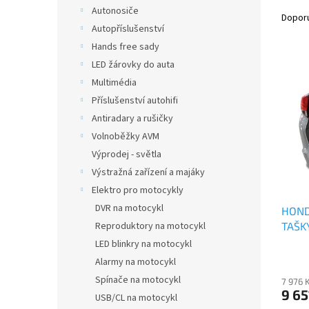
Ř
n
Autonosiče
a
e
Dopor
Autopříslušenství
z
l
e
Hands free sady
V
n
LED žárovky do auta
ý
í
Multimédia
p
p
Příslušenství autohifi
i
r
Antiradary a rušičky
s
o
p
Volnoběžky AVM
d
r
u
Výprodej - světla
o
k
Výstražná zařízení a majáky
d
t
Elektro pro motocykly
u
ů
DVR na motocykl
HOND
k
TAŠK
Reproduktory na motocykl
t
ů
LED blinkry na motocykl
Alarmy na motocykl
Spínače na motocykl
7 976 
9 65
USB/CL na motocykl