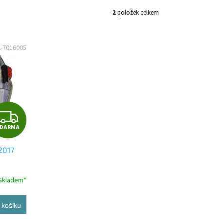
2
položek celkem
2-7016005
Z
ZDARMA
D
2017
A
R
Skladem*
M
 košíku