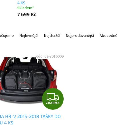
4 KS
Skladem*
7 699 Kč
učujeme
Nejlevnější
Nejdražší
Nejprodávanější
Abecedně
Kód:
62-7016009
Z
ZDARMA
D
A HR-V 2015-2018 TAŠKY DO
A
U 4 KS