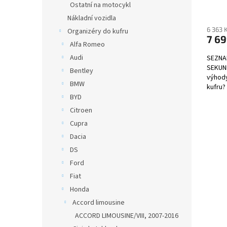
ů
Ostatní na motocykl
Nákladní vozidla
6 363 
Organizéry do kufru
7 69
Alfa Romeo
Audi
SEZNA
SEKUND
Bentley
výhody
BMW
kufru?
BYD
Citroen
Cupra
Dacia
DS
Ford
Fiat
Honda
Accord limousine
ACCORD LIMOUSINE/VIII, 2007-2016