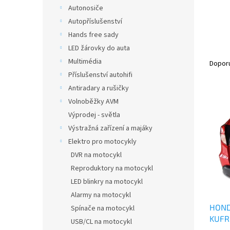
n
Autonosiče
e
Autopříslušenství
l
Hands free sady
LED žárovky do auta
Ř
Multimédia
a
Dopor
z
Příslušenství autohifi
e
Antiradary a rušičky
V
n
Volnoběžky AVM
ý
í
Výprodej - světla
p
p
Výstražná zařízení a majáky
i
r
s
o
Elektro pro motocykly
p
d
DVR na motocykl
r
u
Reproduktory na motocykl
o
k
LED blinkry na motocykl
d
t
Alarmy na motocykl
u
ů
HOND
k
Spínače na motocykl
KUFR
t
USB/CL na motocykl