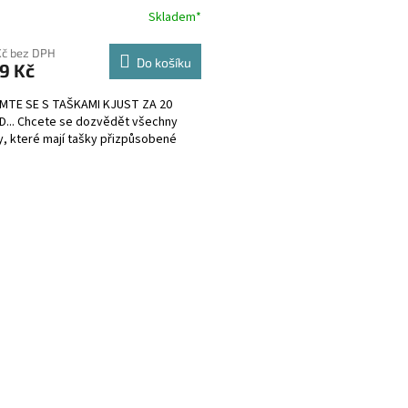
R
Skladem*
M
Kč bez DPH
Do košíku
9 Kč
A
MTE SE S TAŠKAMI KJUST ZA 20
... Chcete se dozvědět všechny
, které mají tašky přizpůsobené
O
v
l
á
d
a
c
í
p
r
v
k
y