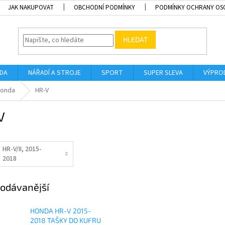
JAK NAKUPOVAT
OBCHODNÍ PODMÍNKY
PODMÍNKY OCHRANY OS
HLEDAT
ADA
NÁŘADÍ A STROJE
SPORT
SUPER SLEVA
VÝPRO
onda
HR-V
V
HR-V/II, 2015-
2018
odávanější
HONDA HR-V 2015-
2018 TAŠKY DO KUFRU