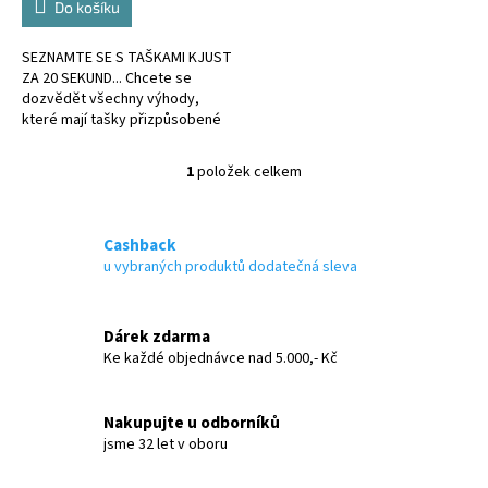
Do košíku
SEZNAMTE SE S TAŠKAMI KJUST
ZA 20 SEKUND... Chcete se
dozvědět všechny výhody,
které mají tašky přizpůsobené
kufru?
1
položek celkem
O
v
l
á
Cashback
d
u vybraných produktů dodatečná sleva
a
c
í
Dárek zdarma
p
Ke každé objednávce nad 5.000,- Kč
r
v
k
Nakupujte u odborníků
y
jsme 32 let v oboru
v
ý