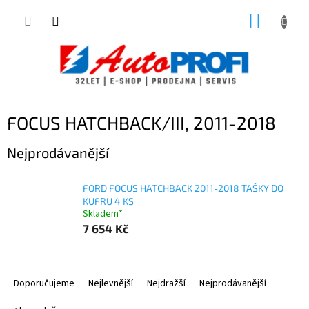
Přejít
NÁKUP
na
obsah
KOŠÍK
FOCUS HATCHBACK/III, 2011-2018
Nejprodávanější
FORD FOCUS HATCHBACK 2011-2018 TAŠKY DO
KUFRU 4 KS
Skladem*
7 654 Kč
Ř
a
Doporučujeme
Nejlevnější
Nejdražší
Nejprodávanější
z