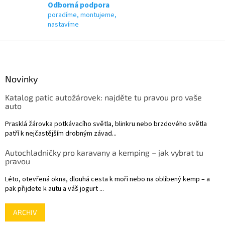
p
Odborná podpora
i
poradíme, montujeme,
s
nastavíme
u
Z
á
p
a
Novinky
t
Katalog patic autožárovek: najděte tu pravou pro vaše
í
auto
Prasklá žárovka potkávacího světla, blinkru nebo brzdového světla
patří k nejčastějším drobným závad...
Autochladničky pro karavany a kemping – jak vybrat tu
pravou
Léto, otevřená okna, dlouhá cesta k moři nebo na oblíbený kemp – a
pak přijdete k autu a váš jogurt ...
ARCHIV