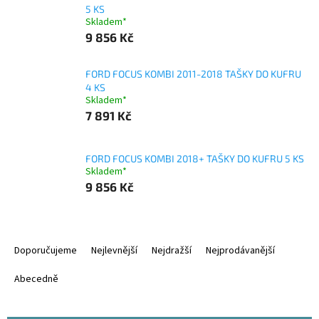
5 KS
Skladem*
9 856 Kč
FORD FOCUS KOMBI 2011-2018 TAŠKY DO KUFRU
4 KS
Skladem*
7 891 Kč
FORD FOCUS KOMBI 2018+ TAŠKY DO KUFRU 5 KS
Skladem*
9 856 Kč
Ř
a
Doporučujeme
Nejlevnější
Nejdražší
Nejprodávanější
z
e
Abecedně
n
í