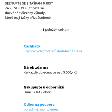
SEZNAMTE SE S TAŠKAMI KJUST
ZA 20 SEKUND... Chcete se
dozvědět všechny výhody,
které mají tašky přizpůsobené
kufru?
3
položek celkem
O
v
l
á
Cashback
d
u vybraných produktů dodatečná sleva
a
c
í
Dárek zdarma
p
Ke každé objednávce nad 5.000,- Kč
r
v
k
Nakupujte u odborníků
y
jsme 32 let v oboru
v
ý
p
Odborná podpora
i
poradíme, montujeme,