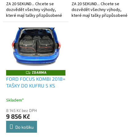
ZA 20 SEKUND... Chcete se
ZA 20 SEKUND... Chcete se
dozvědět všechny výhody,
dozvědět všechny výhody,
které mají tašky přizpůsobené
které mají tašky přizpůsobené
kufru?
kufru?
ZDARMA
Z
D
FORD FOCUS KOMBI 2018+
A
TAŠKY DO KUFRU 5 KS
R
M
A
Skladem*
8 145 Kč bez DPH
9 856 Kč
Do košíku