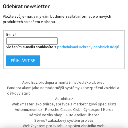
Odebírat newsletter
Vložte svůj e-mail a my vám budeme zasílat informace o nových
produktech na našem e-shopu.
E-mail
Vložením e-mailu souhlasíte s
podmínkami ochrany osobních údajů
PŘIHLÁSIT SE
Aprofi.cz prodejna a montážní středisko Liberec
Pandora alarm jako nemodernější systémy zabezpečení vozidel a
dálkový start
Autohifi.cz
Web7master jako tvůrce, správce a marketingový specialista
Automuzeum.cz
Porsche Classic Club
Cyklosport Kerda
Dětské vozíky shop
Auto Atelier Liberec
Servis7 zakázkový systém pro vás
Web7system pro tvorbu a správu vlastního webu