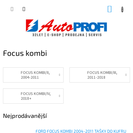
Přejít
NÁKUP
na
obsah
KOŠÍK
Focus kombi
FOCUS KOMBI/II,
FOCUS KOMBI/III,
2004-2011
2011-2018
FOCUS KOMBI/IV,
2018+
Nejprodávanější
FORD FOCUS KOMBI 2004-2011 TAŠKY DO KUFRU