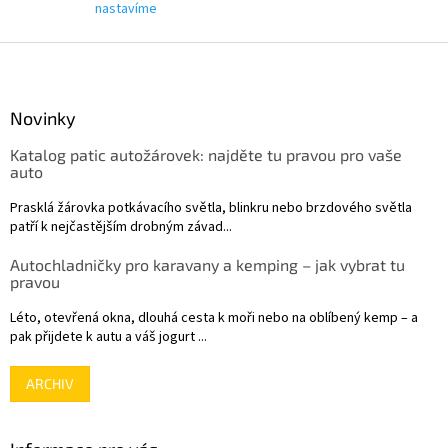
s
nastavíme
u
Z
á
p
a
Novinky
t
Katalog patic autožárovek: najděte tu pravou pro vaše
í
auto
Prasklá žárovka potkávacího světla, blinkru nebo brzdového světla
patří k nejčastějším drobným závad...
Autochladničky pro karavany a kemping – jak vybrat tu
pravou
Léto, otevřená okna, dlouhá cesta k moři nebo na oblíbený kemp – a
pak přijdete k autu a váš jogurt ...
ARCHIV