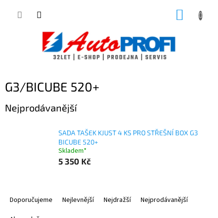
Přejít
NÁKUP
na
obsah
KOŠÍK
G3/BICUBE 520+
Nejprodávanější
SADA TAŠEK KJUST 4 KS PRO STŘEŠNÍ BOX G3
BICUBE 520+
Skladem*
5 350 Kč
Ř
a
Doporučujeme
Nejlevnější
Nejdražší
Nejprodávanější
z