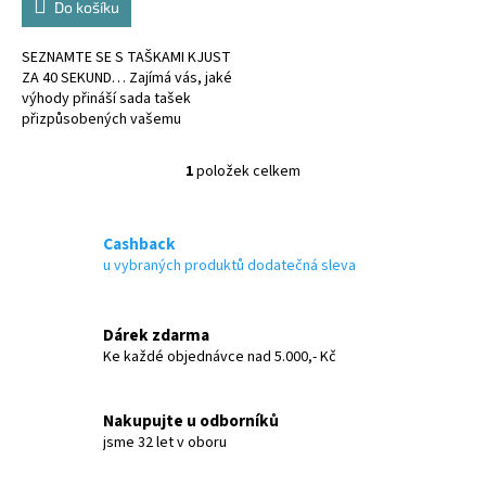
Do košíku
SEZNAMTE SE S TAŠKAMI KJUST
ZA 40 SEKUND… Zajímá vás, jaké
výhody přináší sada tašek
přizpůsobených vašemu
střešnímu boxu? Podívejte se na
krátké video níže a
1
položek celkem
O
přesvědčte...
v
l
á
Cashback
d
u vybraných produktů dodatečná sleva
a
c
í
Dárek zdarma
p
Ke každé objednávce nad 5.000,- Kč
r
v
k
Nakupujte u odborníků
y
jsme 32 let v oboru
v
ý