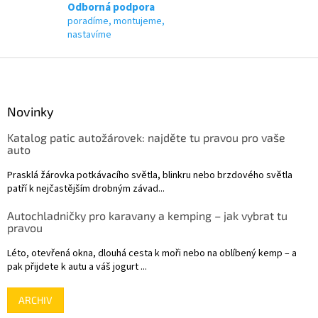
p
Odborná podpora
i
poradíme, montujeme,
s
nastavíme
u
Z
á
p
a
Novinky
t
Katalog patic autožárovek: najděte tu pravou pro vaše
í
auto
Prasklá žárovka potkávacího světla, blinkru nebo brzdového světla
patří k nejčastějším drobným závad...
Autochladničky pro karavany a kemping – jak vybrat tu
pravou
Léto, otevřená okna, dlouhá cesta k moři nebo na oblíbený kemp – a
pak přijdete k autu a váš jogurt ...
ARCHIV