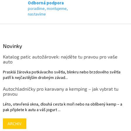
p
Odborná podpora
i
poradíme, montujeme,
s
nastavíme
u
Z
á
p
a
Novinky
t
Katalog patic autožárovek: najděte tu pravou pro vaše
í
auto
Prasklá žárovka potkávacího světla, blinkru nebo brzdového světla
patří k nejčastějším drobným závad...
Autochladničky pro karavany a kemping – jak vybrat tu
pravou
Léto, otevřená okna, dlouhá cesta k moři nebo na oblíbený kemp – a
pak přijdete k autu a váš jogurt ...
ARCHIV