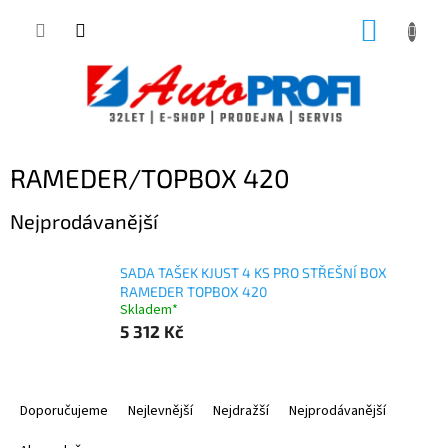
Přejít
NÁKUP
na
obsah
KOŠÍK
RAMEDER/TOPBOX 420
Nejprodávanější
SADA TAŠEK KJUST 4 KS PRO STŘEŠNÍ BOX
RAMEDER TOPBOX 420
Skladem*
5 312 Kč
Ř
a
Doporučujeme
Nejlevnější
Nejdražší
Nejprodávanější
z