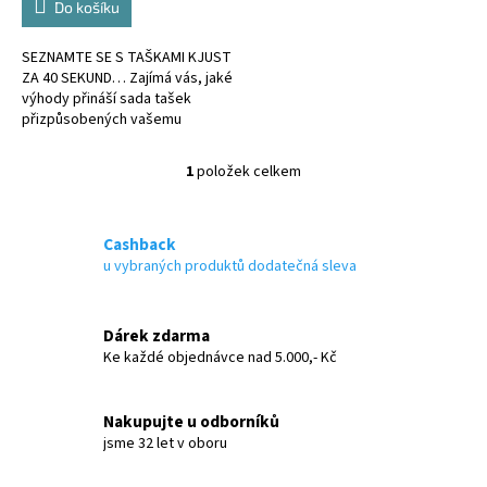
Do košíku
SEZNAMTE SE S TAŠKAMI KJUST
ZA 40 SEKUND… Zajímá vás, jaké
výhody přináší sada tašek
přizpůsobených vašemu
střešnímu boxu? Podívejte se na
krátké video níže a
1
položek celkem
O
přesvědčte...
v
l
á
Cashback
d
u vybraných produktů dodatečná sleva
a
c
í
Dárek zdarma
p
Ke každé objednávce nad 5.000,- Kč
r
v
k
Nakupujte u odborníků
y
jsme 32 let v oboru
v
ý