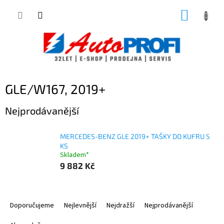
Přejít
NÁKUP
na
obsah
KOŠÍK
GLE/W167, 2019+
Nejprodávanější
MERCEDES-BENZ GLE 2019+ TAŠKY DO KUFRU 5
KS
Skladem*
9 882 Kč
Ř
a
Doporučujeme
Nejlevnější
Nejdražší
Nejprodávanější
z