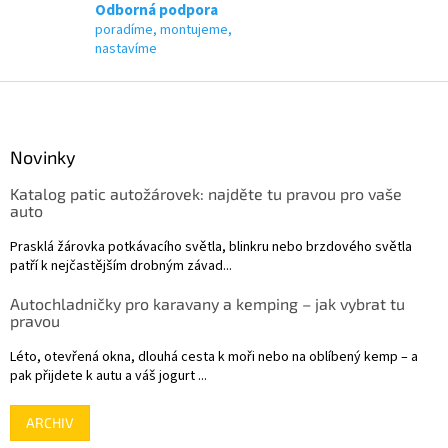
p
Odborná podpora
i
poradíme, montujeme,
s
nastavíme
u
Z
á
p
a
Novinky
t
Katalog patic autožárovek: najděte tu pravou pro vaše
í
auto
Prasklá žárovka potkávacího světla, blinkru nebo brzdového světla
patří k nejčastějším drobným závad...
Autochladničky pro karavany a kemping – jak vybrat tu
pravou
Léto, otevřená okna, dlouhá cesta k moři nebo na oblíbený kemp – a
pak přijdete k autu a váš jogurt ...
ARCHIV