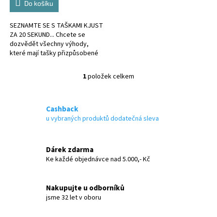
Do košíku
SEZNAMTE SE S TAŠKAMI KJUST
ZA 20 SEKUND... Chcete se
dozvědět všechny výhody,
které mají tašky přizpůsobené
kufru?
1
položek celkem
O
v
l
á
Cashback
d
u vybraných produktů dodatečná sleva
a
c
í
Dárek zdarma
p
Ke každé objednávce nad 5.000,- Kč
r
v
k
Nakupujte u odborníků
y
jsme 32 let v oboru
v
ý