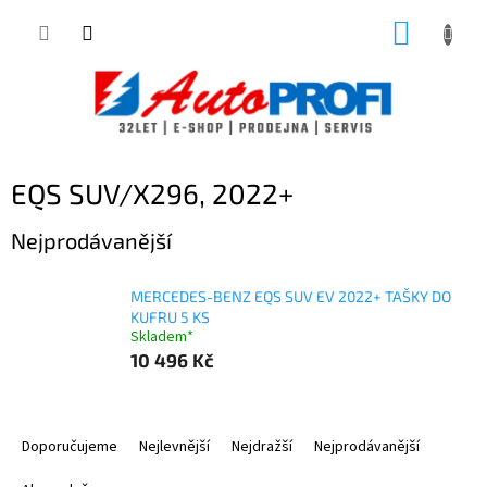
Přejít
NÁKUP
na
obsah
KOŠÍK
EQS SUV/X296, 2022+
Nejprodávanější
MERCEDES-BENZ EQS SUV EV 2022+ TAŠKY DO
KUFRU 5 KS
Skladem*
10 496 Kč
Ř
a
Doporučujeme
Nejlevnější
Nejdražší
Nejprodávanější
z