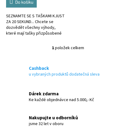
Do košíku
SEZNAMTE SE S TAŠKAMI KJUST
ZA 20 SEKUND... Chcete se
dozvědět všechny výhody,
které mají tašky přizpůsobené
kufru?
1
položek celkem
O
v
l
á
Cashback
d
u vybraných produktů dodatečná sleva
a
c
í
Dárek zdarma
p
Ke každé objednávce nad 5.000,- Kč
r
v
k
Nakupujte u odborníků
y
jsme 32 let v oboru
v
ý