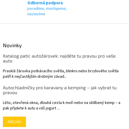
p
Odborná podpora
i
poradíme, montujeme,
s
nastavíme
u
Z
á
p
a
Novinky
t
Katalog patic autožárovek: najděte tu pravou pro vaše
í
auto
Prasklá žárovka potkávacího světla, blinkru nebo brzdového světla
patří k nejčastějším drobným závad...
Autochladničky pro karavany a kemping – jak vybrat tu
pravou
Léto, otevřená okna, dlouhá cesta k moři nebo na oblíbený kemp – a
pak přijdete k autu a váš jogurt ...
ARCHIV