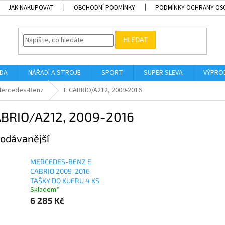
JAK NAKUPOVAT
OBCHODNÍ PODMÍNKY
PODMÍNKY OCHRANY OS
HLEDAT
ADA
NÁŘADÍ A STROJE
SPORT
SUPER SLEVA
VÝPRO
ercedes-Benz
E CABRIO/A212, 2009-2016
ABRIO/A212, 2009-2016
odávanější
MERCEDES-BENZ E
CABRIO 2009-2016
TAŠKY DO KUFRU 4 KS
Skladem*
6 285 Kč