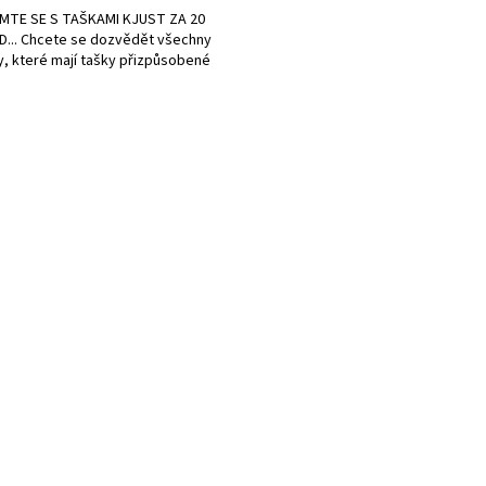
A
MTE SE S TAŠKAMI KJUST ZA 20
... Chcete se dozvědět všechny
, které mají tašky přizpůsobené
O
v
l
á
d
a
c
í
p
r
v
k
y
v
ý
p
i
s