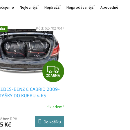
učujeme
Nejlevnější
Nejdražší
Nejprodávanější
Abecedně
Kód:
62-7027047
nka
Z
ZDARMA
D
EDES-BENZ E CABRIO 2009-
A
 TAŠKY DO KUFRU 4 KS
R
Skladem*
M
Kč bez DPH
Do košíku
5 Kč