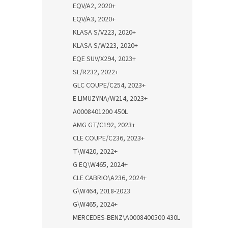
EQV/A2, 2020+
EQV/A3, 2020+
KLASA S/V223, 2020+
KLASA S/W223, 2020+
EQE SUV/X294, 2023+
SL/R232, 2022+
GLC COUPE/C254, 2023+
E LIMUZYNA/W214, 2023+
A0008401200 450L
AMG GT/C192, 2023+
CLE COUPE/C236, 2023+
T\W420, 2022+
G EQ\W465, 2024+
CLE CABRIO\A236, 2024+
G\W464, 2018-2023
G\W465, 2024+
MERCEDES-BENZ\A0008400500 430L