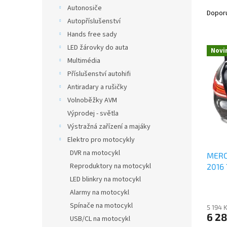
Ř
n
Autonosiče
a
e
Dopor
Autopříslušenství
z
l
e
Hands free sady
V
n
LED žárovky do auta
Novi
ý
í
Multimédia
p
p
Příslušenství autohifi
i
r
Antiradary a rušičky
s
o
p
Volnoběžky AVM
d
r
u
Výprodej - světla
o
k
Výstražná zařízení a majáky
d
t
Elektro pro motocykly
u
ů
DVR na motocykl
MERC
k
Reproduktory na motocykl
2016
t
ů
LED blinkry na motocykl
Alarmy na motocykl
Spínače na motocykl
5 194 
6 28
USB/CL na motocykl