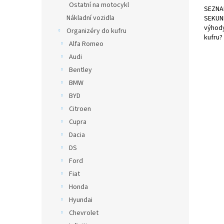
Ostatní na motocykl
SEZNA
Nákladní vozidla
SEKUND
výhody
Organizéry do kufru
kufru?
Alfa Romeo
Audi
Bentley
BMW
BYD
Citroen
Cupra
Dacia
DS
Ford
Fiat
Honda
Hyundai
Chevrolet