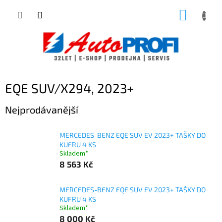
Přejít
NÁKUP
na
obsah
KOŠÍK
EQE SUV/X294, 2023+
Nejprodávanější
MERCEDES-BENZ EQE SUV EV 2023+ TAŠKY DO
KUFRU 4 KS
Skladem*
8 563 Kč
MERCEDES-BENZ EQE SUV EV 2023+ TAŠKY DO
KUFRU 4 KS
Skladem*
8 000 Kč