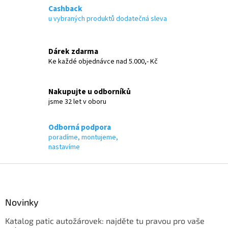
á
Cashback
d
u vybraných produktů dodatečná sleva
a
c
í
Dárek zdarma
p
Ke každé objednávce nad 5.000,- Kč
r
v
k
Nakupujte u odborníků
y
jsme 32 let v oboru
v
ý
p
Odborná podpora
i
poradíme, montujeme,
s
nastavíme
u
Z
á
p
a
Novinky
t
Katalog patic autožárovek: najděte tu pravou pro vaše
í