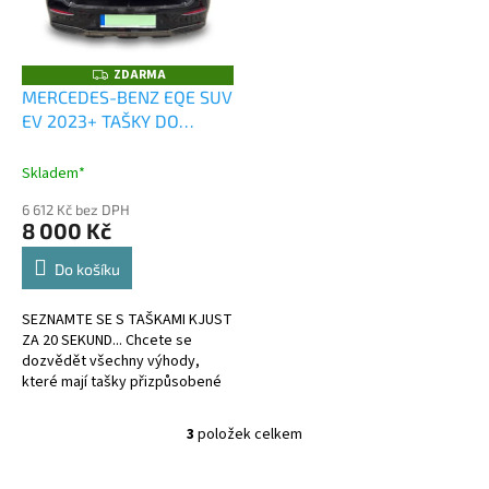
ZDARMA
Z
D
MERCEDES-BENZ EQE SUV
A
EV 2023+ TAŠKY DO
R
M
KUFRU 4 KS
A
Skladem*
6 612 Kč bez DPH
8 000 Kč
Do košíku
SEZNAMTE SE S TAŠKAMI KJUST
ZA 20 SEKUND... Chcete se
dozvědět všechny výhody,
které mají tašky přizpůsobené
kufru?
3
položek celkem
O
v
l