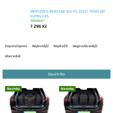
MERCEDES-BENZ EQE SUV EV 2023+ TAŠKY DO
KUFRU 3 KS
Skladem*
7 296 Kč
Ř
a
Doporučujeme
Nejlevnější
Nejdražší
Nejprodávanější
z
e
Abecedně
n
í
p
Otevřít filtr
r
o
V
Novinka
Novinka
d
ý
u
p
k
i
t
s
ů