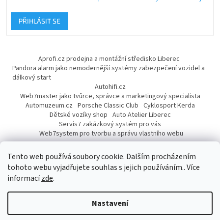
PŘIHLÁSIT SE
Aprofi.cz prodejna a montážní středisko Liberec
Pandora alarm jako nemodernější systémy zabezpečení vozidel a
dálkový start
Autohifi.cz
Web7master jako tvůrce, správce a marketingový specialista
Automuzeum.cz
Porsche Classic Club
Cyklosport Kerda
Dětské vozíky shop
Auto Atelier Liberec
Servis7 zakázkový systém pro vás
Web7system pro tvorbu a správu vlastního webu
Dárek
Tento web používá soubory cookie. Dalším procházením
tohoto webu vyjadřujete souhlas s jejich používáním.. Více
informací
zde
.
Vytvořil Shoptet
Nastavení