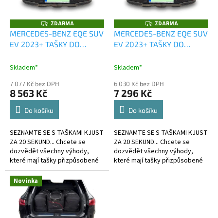
p
r
o
ZDARMA
ZDARMA
Z
Z
D
D
d
MERCEDES-BENZ EQE SUV
MERCEDES-BENZ EQE SUV
A
A
u
EV 2023+ TAŠKY DO
EV 2023+ TAŠKY DO
R
R
M
M
k
KUFRU 4 KS
KUFRU 3 KS
A
A
t
Skladem*
Skladem*
ů
7 077 Kč bez DPH
6 030 Kč bez DPH
8 563 Kč
7 296 Kč
Do košíku
Do košíku
SEZNAMTE SE S TAŠKAMI KJUST
SEZNAMTE SE S TAŠKAMI KJUST
ZA 20 SEKUND... Chcete se
ZA 20 SEKUND... Chcete se
dozvědět všechny výhody,
dozvědět všechny výhody,
které mají tašky přizpůsobené
které mají tašky přizpůsobené
kufru?
kufru?
Novinka