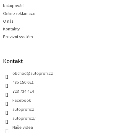
Nakupování
Online reklamace
O nás
Kontakty
Provizní systém
Kontakt
obchod
@
autoprofi.cz
485 150 621
723 734 424
Facebook
autoproficz
autoproficz/
Naše videa