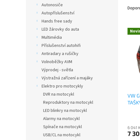
Ř
n
Autonosiče
a
e
Dopor
Autopříslušenství
z
l
e
Hands free sady
V
n
LED žárovky do auta
Novi
ý
í
Multimédia
p
p
Příslušenství autohifi
i
r
Antiradary a rušičky
s
o
p
Volnoběžky AVM
d
r
u
Výprodej - světla
o
k
Výstražná zařízení a majáky
d
t
Elektro pro motocykly
u
ů
DVR na motocykl
VW G
k
TAŠK
Reproduktory na motocykl
t
ů
LED blinkry na motocykl
Alarmy na motocykl
Spínače na motocykl
6 041 
7 30
USB/CL na motocykl