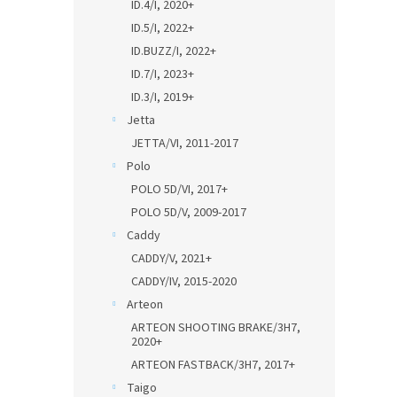
ID.4/I, 2020+
ID.5/I, 2022+
ID.BUZZ/I, 2022+
ID.7/I, 2023+
ID.3/I, 2019+
Jetta
JETTA/VI, 2011-2017
Polo
POLO 5D/VI, 2017+
POLO 5D/V, 2009-2017
Caddy
CADDY/V, 2021+
CADDY/IV, 2015-2020
Arteon
ARTEON SHOOTING BRAKE/3H7,
2020+
ARTEON FASTBACK/3H7, 2017+
Taigo