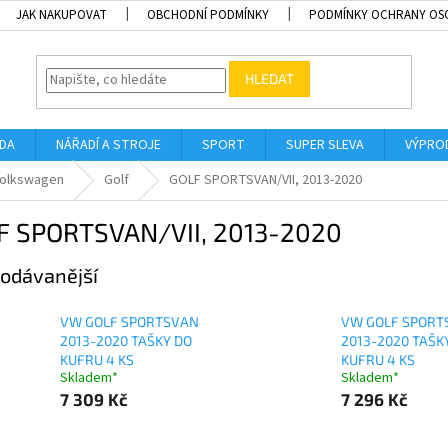
JAK NAKUPOVAT
OBCHODNÍ PODMÍNKY
PODMÍNKY OCHRANY OS
HLEDAT
ADA
NÁŘADÍ A STROJE
SPORT
SUPER SLEVA
VÝPRO
olkswagen
Golf
GOLF SPORTSVAN/VII, 2013-2020
F SPORTSVAN/VII, 2013-2020
odávanější
VW GOLF SPORTSVAN
VW GOLF SPORT
2013-2020 TAŠKY DO
2013-2020 TAŠK
KUFRU 4 KS
KUFRU 4 KS
Skladem*
Skladem*
7 309 Kč
7 296 Kč