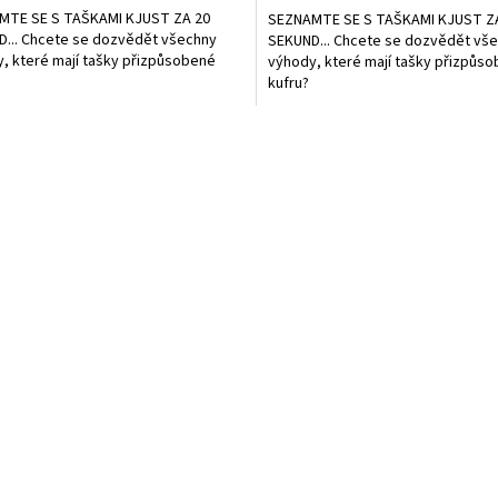
A
MTE SE S TAŠKAMI KJUST ZA 20
SEZNAMTE SE S TAŠKAMI KJUST Z
... Chcete se dozvědět všechny
SEKUND... Chcete se dozvědět vš
, které mají tašky přizpůsobené
výhody, které mají tašky přizpůs
kufru?
O
v
l
á
d
a
c
í
p
r
v
k
y
v
ý
p
i
s