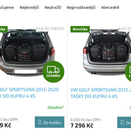
učujeme
Nejlevnější
Nejdražší
Nejprodávanější
Abecedně
Kód:
62-7043023
Kód:
6
nka
Novinka
Z
ZDARMA
D
OLF SPORTSVAN 2013-2020
VW GOLF SPORTSVAN 2013-
A
Y DO KUFRU 4 KS
TAŠKY DO KUFRU 4 KS
R
Skladem*
M
Kč bez DPH
6 030 Kč bez DPH
Do košíku
Do
9 Kč
7 296 Kč