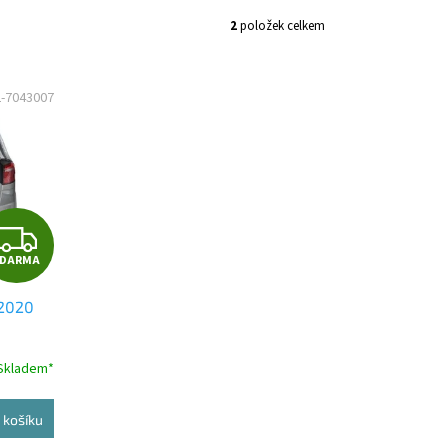
2
položek celkem
2-7043007
Z
ZDARMA
D
2020
A
R
Skladem*
M
 košíku