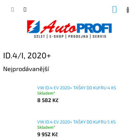
Přejít
NÁKUP
na
obsah
KOŠÍK
ID.4/I, 2020+
Nejprodávanější
VW ID.4 EV 2020+ TAŠKY DO KUFRU 4 KS
Skladem*
8 582 Kč
VW ID.4 EV 2020+ TAŠKY DO KUFRU 5 KS
Skladem*
9 952 Kč