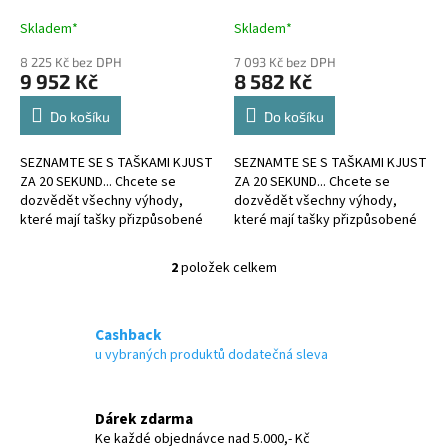
k
A
A
t
Skladem*
Skladem*
ů
8 225 Kč bez DPH
7 093 Kč bez DPH
9 952 Kč
8 582 Kč
Do košíku
Do košíku
SEZNAMTE SE S TAŠKAMI KJUST
SEZNAMTE SE S TAŠKAMI KJUST
ZA 20 SEKUND... Chcete se
ZA 20 SEKUND... Chcete se
dozvědět všechny výhody,
dozvědět všechny výhody,
které mají tašky přizpůsobené
které mají tašky přizpůsobené
kufru?
kufru?
2
položek celkem
O
v
l
á
Cashback
d
u vybraných produktů dodatečná sleva
a
c
í
Dárek zdarma
p
Ke každé objednávce nad 5.000,- Kč
r