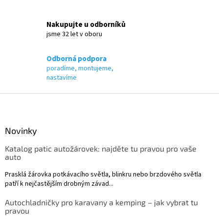
v
k
Nakupujte u odborníků
y
jsme 32 let v oboru
v
ý
p
Odborná podpora
i
poradíme, montujeme,
s
nastavíme
u
Z
á
p
a
Novinky
t
Katalog patic autožárovek: najděte tu pravou pro vaše
í
auto
Prasklá žárovka potkávacího světla, blinkru nebo brzdového světla
patří k nejčastějším drobným závad...
Autochladničky pro karavany a kemping – jak vybrat tu
pravou