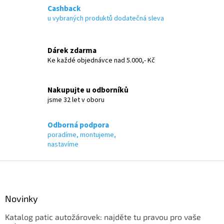
á
Cashback
d
u vybraných produktů dodatečná sleva
a
c
í
Dárek zdarma
p
Ke každé objednávce nad 5.000,- Kč
r
v
k
Nakupujte u odborníků
y
jsme 32 let v oboru
v
ý
p
Odborná podpora
i
poradíme, montujeme,
s
nastavíme
u
Z
á
p
a
Novinky
t
Katalog patic autožárovek: najděte tu pravou pro vaše
í