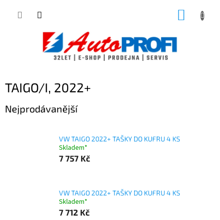
Přejít
NÁKUP
na
obsah
KOŠÍK
TAIGO/I, 2022+
Nejprodávanější
VW TAIGO 2022+ TAŠKY DO KUFRU 4 KS
Skladem*
7 757 Kč
VW TAIGO 2022+ TAŠKY DO KUFRU 4 KS
Skladem*
7 712 Kč