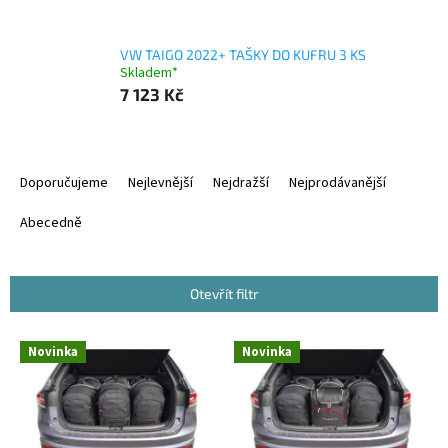
VW TAIGO 2022+ TAŠKY DO KUFRU 3 KS
Skladem*
7 123 Kč
Ř
a
Doporučujeme
Nejlevnější
Nejdražší
Nejprodávanější
z
e
Abecedně
n
í
p
Otevřít filtr
r
o
V
Novinka
Novinka
d
ý
u
p
k
i
t
s
ů