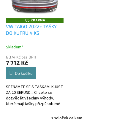
ZDARMA
Z
D
VW TAIGO 2022+ TAŠKY
A
DO KUFRU 4 KS
R
M
A
Skladem*
6 374 Kč bez DPH
7 712 Kč
Do košíku
SEZNAMTE SE S TAŠKAMI KJUST
ZA 20 SEKUND... Chcete se
dozvědět všechny výhody,
které mají tašky přizpůsobené
kufru?
3
položek celkem
O
v
l