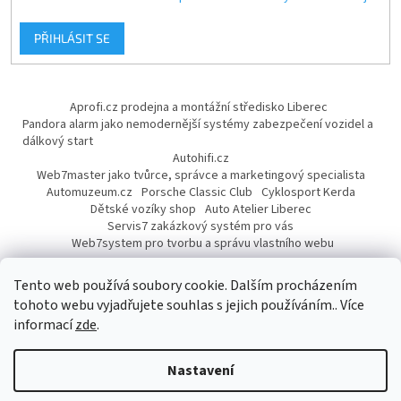
PŘIHLÁSIT SE
Aprofi.cz prodejna a montážní středisko Liberec
Pandora alarm jako nemodernější systémy zabezpečení vozidel a
dálkový start
Autohifi.cz
Web7master jako tvůrce, správce a marketingový specialista
Automuzeum.cz
Porsche Classic Club
Cyklosport Kerda
Dětské vozíky shop
Auto Atelier Liberec
Servis7 zakázkový systém pro vás
Web7system pro tvorbu a správu vlastního webu
Dárek
Tento web používá soubory cookie. Dalším procházením
tohoto webu vyjadřujete souhlas s jejich používáním.. Více
informací
zde
.
Vytvořil Shoptet
Nastavení