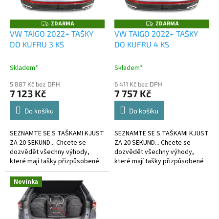
p
r
o
ZDARMA
ZDARMA
Z
Z
D
D
d
VW TAIGO 2022+ TAŠKY
VW TAIGO 2022+ TAŠKY
A
A
u
DO KUFRU 3 KS
DO KUFRU 4 KS
R
R
M
M
k
A
A
t
Skladem*
Skladem*
ů
5 887 Kč bez DPH
6 411 Kč bez DPH
7 123 Kč
7 757 Kč
Do košíku
Do košíku
SEZNAMTE SE S TAŠKAMI KJUST
SEZNAMTE SE S TAŠKAMI KJUST
ZA 20 SEKUND... Chcete se
ZA 20 SEKUND... Chcete se
dozvědět všechny výhody,
dozvědět všechny výhody,
které mají tašky přizpůsobené
které mají tašky přizpůsobené
kufru?
kufru?
Novinka