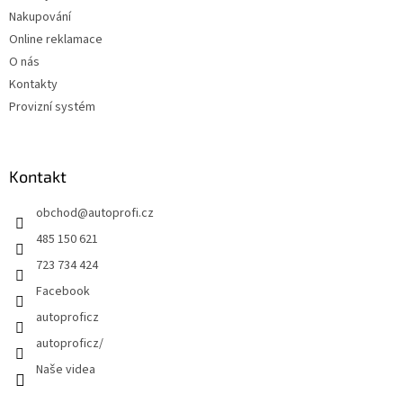
Nakupování
Online reklamace
O nás
Kontakty
Provizní systém
Kontakt
obchod
@
autoprofi.cz
485 150 621
723 734 424
Facebook
autoproficz
autoproficz/
Naše videa