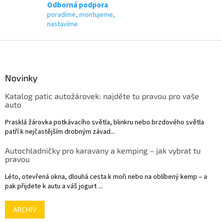
p
Odborná podpora
i
poradíme, montujeme,
s
nastavíme
u
Z
á
p
a
Novinky
t
Katalog patic autožárovek: najděte tu pravou pro vaše
í
auto
Prasklá žárovka potkávacího světla, blinkru nebo brzdového světla
patří k nejčastějším drobným závad...
Autochladničky pro karavany a kemping – jak vybrat tu
pravou
Léto, otevřená okna, dlouhá cesta k moři nebo na oblíbený kemp – a
pak přijdete k autu a váš jogurt ...
ARCHIV