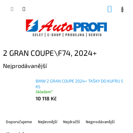
Přejít
NÁKUP
na
obsah
KOŠÍK
2 GRAN COUPE\F74, 2024+
Nejprodávanější
BMW 2 GRAN COUPE 2024+ TAŠKY DO KUFRU 5
KS
Skladem*
10 118 Kč
Ř
a
Doporučujeme
Nejlevnější
Nejdražší
Nejprodávanější
z