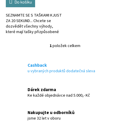
Do košíku
SEZNAMTE SE S TAŠKAMI KJUST
ZA 20 SEKUND... Chcete se
dozvědět všechny výhody,
které mají tašky přizpůsobené
kufru?
1
položek celkem
O
v
l
á
Cashback
d
u vybraných produktů dodatečná sleva
a
c
í
Dárek zdarma
p
Ke každé objednávce nad 5.000,- Kč
r
v
k
Nakupujte u odborníků
y
jsme 32 let v oboru
v
ý