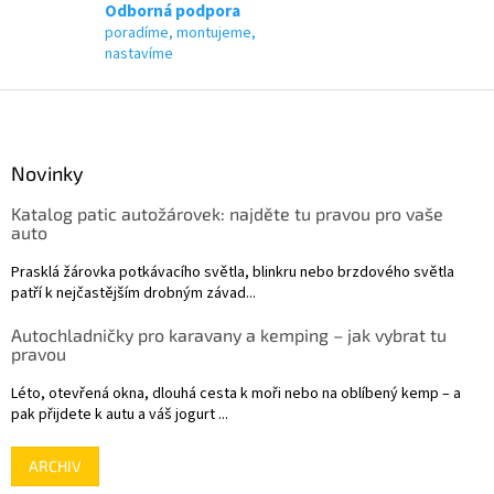
p
Odborná podpora
i
poradíme, montujeme,
s
nastavíme
u
Z
á
p
a
Novinky
t
Katalog patic autožárovek: najděte tu pravou pro vaše
í
auto
Prasklá žárovka potkávacího světla, blinkru nebo brzdového světla
patří k nejčastějším drobným závad...
Autochladničky pro karavany a kemping – jak vybrat tu
pravou
Léto, otevřená okna, dlouhá cesta k moři nebo na oblíbený kemp – a
pak přijdete k autu a váš jogurt ...
ARCHIV