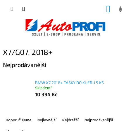
Přejít
NÁKUP
na
obsah
KOŠÍK
X7/G07, 2018+
Nejprodávanější
BMW X7 2018+ TAŠKY DO KUFRU 5 KS
Skladem*
10 394 Kč
Ř
a
Doporučujeme
Nejlevnější
Nejdražší
Nejprodávanější
z