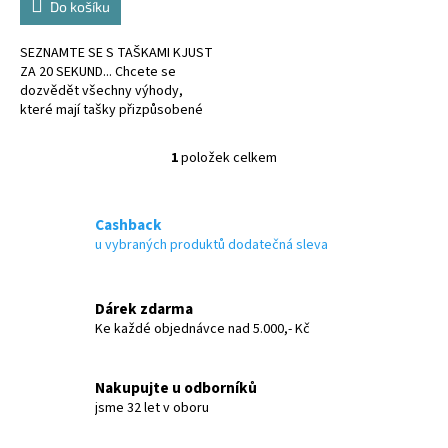
Do košíku
SEZNAMTE SE S TAŠKAMI KJUST
ZA 20 SEKUND... Chcete se
dozvědět všechny výhody,
které mají tašky přizpůsobené
kufru?
1
položek celkem
O
v
l
á
Cashback
d
u vybraných produktů dodatečná sleva
a
c
í
Dárek zdarma
p
Ke každé objednávce nad 5.000,- Kč
r
v
k
Nakupujte u odborníků
y
jsme 32 let v oboru
v
ý